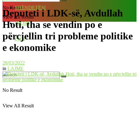
No Result
SHËNDETËSI
Deputeti i LDK-së, Avdullah
View All Result
Hoti, tha se vendin po e
SPORT
përcjellin tri probleme politike
FUN
e ekonomike
28/03/2022
in
LAJME
No Result
View All Result