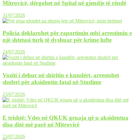
Mitrovicë, dërgohet në Spital në gjendje të rëndë
31/07/2026
Policia deklarohet për raportimin mbi arrestimin e
një shtetasi turk të dyshuar për krime lufte
24/07/2026
Voziti i dehur në shiritin e kundërt, arrestohet
shoferi për aksidentin fatal në Studime
23/07/2026
E trishtë: Vdes në QKUK gruaja që u aksidentua
disa ditë më parë në Mitrovicë
23/07/2026