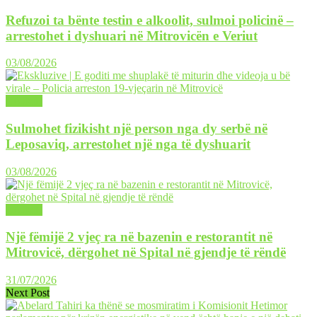
Refuzoi ta bënte testin e alkoolit, sulmoi policinë –
arrestohet i dyshuari në Mitrovicën e Veriut
03/08/2026
LAJME
Sulmohet fizikisht një person nga dy serbë në
Leposaviq, arrestohet një nga të dyshuarit
03/08/2026
LAJME
Një fëmijë 2 vjeç ra në bazenin e restorantit në
Mitrovicë, dërgohet në Spital në gjendje të rëndë
31/07/2026
Next Post