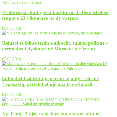
Prokuroria: Radojeviq bashkë me të tjerë fshehën
trupat e 23 viktimave në dy varreza
05/08/2026
Refuzoi ta bënte testin e alkoolit, sulmoi policinë –
arrestohet i dyshuari në Mitrovicën e Veriut
03/08/2026
Sulmohet fizikisht një person nga dy serbë në
Leposaviq, arrestohet një nga të dyshuarit
03/08/2026
Një fëmijë 2 vjeç ra në bazenin e restorantit në