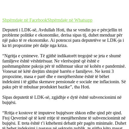
Shpërndaje në Facebook
Shpërndaje në Whatsapp
Deputeti i LDK-së, Avdullah Hoti, tha se vendin po e përcjellin tri
probleme politike e ekonomike, derisa sipas tij, duhet menduar për
një pako të re ekonomike. Ai potencoi para deputetëve se LDK-ja i
ka tri propozime për dalje nga kriza.
“Ngritja e çmimeve. Të gjithë indikatorët tregojnë se jeta e shumë
familjeve është vështirësuar. Ne vlerësojmë që është e
pashmangshme pakoja për të ndihmuar sikur në kohën e pandemisë.
Vonesat në këtë drejtim shtojnë barrën e familjeve. Ne kemi 3
propozime, masa e parë dhe e menjëhershme është të bëhet
indeksimi i të gjitha skemave pensionale e sociale me inflacionin. Së
paku për të mbuluar produktet bazike”, tha Hoti.
Sipas deputetit të LDK-së, zgjidhje e dytë është subvencionimi në
bujqësi.
“Rritja e kostove të imputeve bujqësore shkon edhe qind për qind.
Ftoj Qeverinë që të ketë rritje të menjëhershme të subvencionimit në
bujqësi. E treta është t’i kthehemi debatit për pagën minimale. Duhet
të behet indeksimi i pagave në sektorin publik, te gjitha këto masat