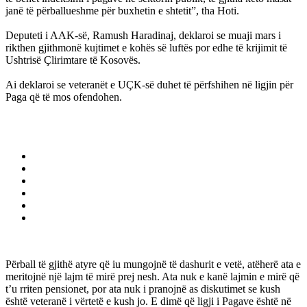
janë të përballueshme për buxhetin e shtetit”, tha Hoti.
Deputeti i AAK-së, Ramush Haradinaj, deklaroi se muaji mars i
rikthen gjithmonë kujtimet e kohës së luftës por edhe të krijimit të
Ushtrisë Çlirimtare të Kosovës.
Ai deklaroi se veteranët e UÇK-së duhet të përfshihen në ligjin për
Paga që të mos ofendohen.
Përball të gjithë atyre që iu mungojnë të dashurit e vetë, atëherë ata e
meritojnë një lajm të mirë prej nesh. Ata nuk e kanë lajmin e mirë që
t’u rriten pensionet, por ata nuk i pranojnë as diskutimet se kush
është veteranë i vërtetë e kush jo. E dimë që ligji i Pagave është në