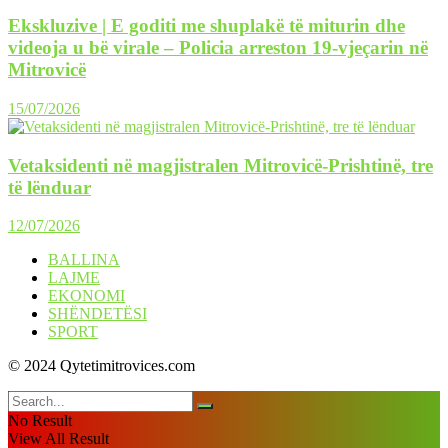
Ekskluzive | E goditi me shuplakë të miturin dhe
videoja u bë virale – Policia arreston 19-vjeçarin në
Mitrovicë
15/07/2026
Vetaksidenti në magjistralen Mitrovicë-Prishtinë, tre
të lënduar
12/07/2026
BALLINA
LAJME
EKONOMI
SHËNDETËSI
SPORT
© 2024 Qytetimitrovices.com
No Result
View All Result