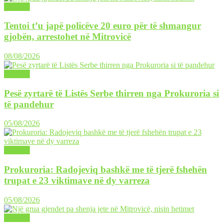
LAJME
Tentoi t’u japë policëve 20 euro për të shmangur
gjobën, arrestohet në Mitrovicë
08/08/2026
LAJME
Pesë zyrtarë të Listës Serbe thirren nga Prokuroria si
të pandehur
05/08/2026
LAJME
Prokuroria: Radojeviq bashkë me të tjerë fshehën
trupat e 23 viktimave në dy varreza
05/08/2026
LAJME