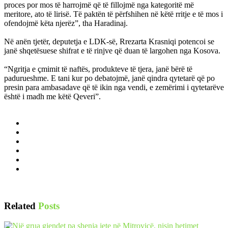
proces por mos të harrojmë që të fillojmë nga kategoritë më
meritore, ato të lirisë. Të paktën të përfshihen në këtë rritje e të mos i
ofendojmë këta njerëz”, tha Haradinaj.
Në anën tjetër, deputetja e LDK-së, Rrezarta Krasniqi potencoi se
janë shqetësuese shifrat e të rinjve që duan të largohen nga Kosova.
“Ngritja e çmimit të naftës, produkteve të tjera, janë bërë të
padurueshme. E tani kur po debatojmë, janë qindra qytetarë që po
presin para ambasadave që të ikin nga vendi, e zemërimi i qytetarëve
është i madh me këtë Qeveri”.
Related
Posts