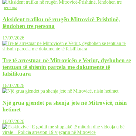
Aksident trafiku në rrugën Mitrovicë-Prishtinë,
lëndohen tre persona
17/07/2026
Tre të arrestuar në Mitrovicën e Veriut, dyshohen se
tentuan të shisnin parcela me dokumente të
falsifikuara
16/07/2026
Një grua gjendet pa shenja jete në Mitrovicë, nisin
hetimet
16/07/2026