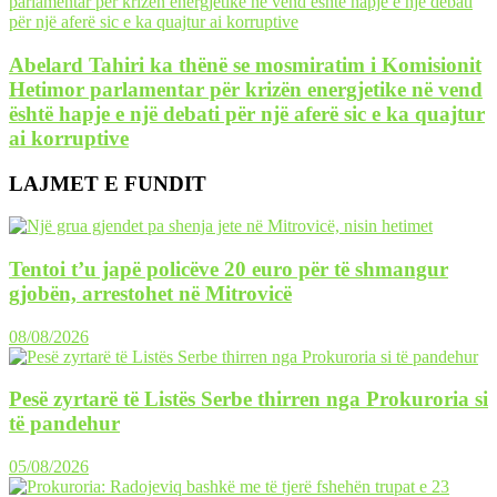
Abelard Tahiri ka thënë se mosmiratim i Komisionit
Hetimor parlamentar për krizën energjetike në vend
është hapje e një debati për një aferë sic e ka quajtur
ai korruptive
LAJMET E FUNDIT
Tentoi t’u japë policëve 20 euro për të shmangur
gjobën, arrestohet në Mitrovicë
08/08/2026
Pesë zyrtarë të Listës Serbe thirren nga Prokuroria si
të pandehur
05/08/2026