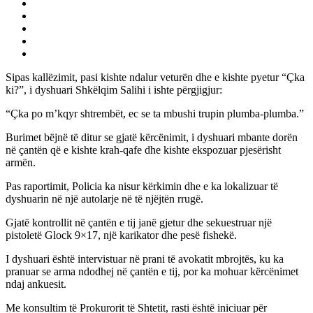
Sipas kallëzimit, pasi kishte ndalur veturën dhe e kishte pyetur “Çka
ki?”, i dyshuari Shkëlqim Salihi i ishte përgjigjur:
“Çka po m’kqyr shtrembët, ec se ta mbushi trupin plumba-plumba.”
Burimet bëjnë të ditur se gjatë kërcënimit, i dyshuari mbante dorën
në çantën që e kishte krah-qafe dhe kishte ekspozuar pjesërisht
armën.
Pas raportimit, Policia ka nisur kërkimin dhe e ka lokalizuar të
dyshuarin në një autolarje në të njëjtën rrugë.
Gjatë kontrollit në çantën e tij janë gjetur dhe sekuestruar një
pistoletë Glock 9×17, një karikator dhe pesë fishekë.
I dyshuari është intervistuar në prani të avokatit mbrojtës, ku ka
pranuar se arma ndodhej në çantën e tij, por ka mohuar kërcënimet
ndaj ankuesit.
Me konsultim të Prokurorit të Shtetit, rasti është iniciuar për