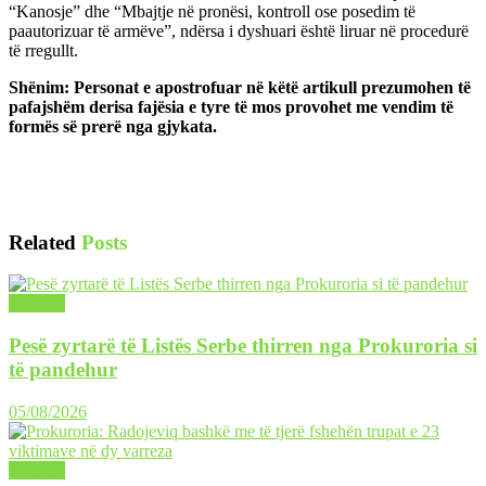
“Kanosje” dhe “Mbajtje në pronësi, kontroll ose posedim të
paautorizuar të armëve”, ndërsa i dyshuari është liruar në procedurë
të rregullt.
Shënim: Personat e apostrofuar në këtë artikull prezumohen të
pafajshëm derisa fajësia e tyre të mos provohet me vendim të
formës së prerë nga gjykata.
Related
Posts
LAJME
Pesë zyrtarë të Listës Serbe thirren nga Prokuroria si
të pandehur
05/08/2026
LAJME