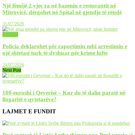
Një fëmijë 2 vjeç ra në bazenin e restorantit në
Mitrovicë, dërgohet në Spital në gjendje të rëndë
31/07/2026
LAJME
Policia deklarohet për raportimin mbi arrestimin e
një shtetasi turk të dyshuar për krime lufte
24/07/2026
Next Post
100-euroshi i Qeverisë – Kur do të dalin paratë në
llogaritë e qytetarëve?
LAJMET E FUNDIT
Pesë zyrtarë të Listës Serbe thirren nga Prokuroria si