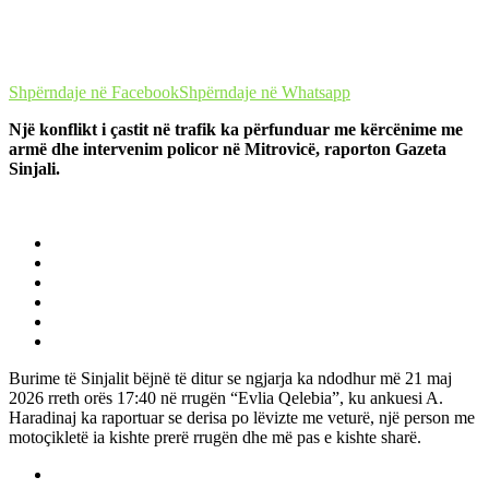
Shpërndaje në Facebook
Shpërndaje në Whatsapp
Një konflikt i çastit në trafik ka përfunduar me kërcënime me
armë dhe intervenim policor në Mitrovicë, raporton Gazeta
Sinjali.
Burime të Sinjalit bëjnë të ditur se ngjarja ka ndodhur më 21 maj
2026 rreth orës 17:40 në rrugën “Evlia Qelebia”, ku ankuesi A.
Haradinaj ka raportuar se derisa po lëvizte me veturë, një person me
motoçikletë ia kishte prerë rrugën dhe më pas e kishte sharë.