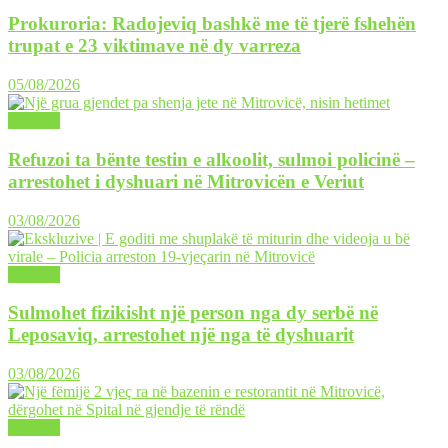
Prokuroria: Radojeviq bashkë me të tjerë fshehën
trupat e 23 viktimave në dy varreza
05/08/2026
LAJME
Refuzoi ta bënte testin e alkoolit, sulmoi policinë –
arrestohet i dyshuari në Mitrovicën e Veriut
03/08/2026
LAJME
Sulmohet fizikisht një person nga dy serbë në
Leposaviq, arrestohet një nga të dyshuarit
03/08/2026
LAJME