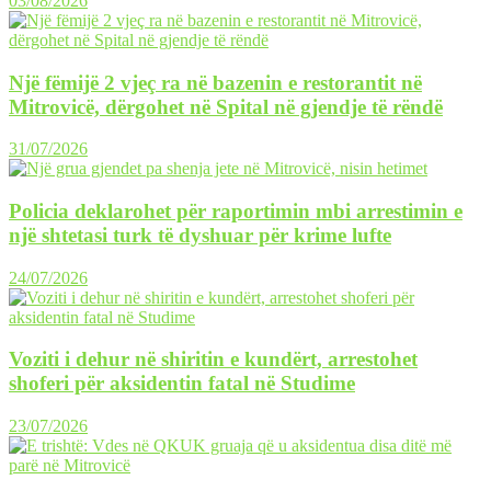
03/08/2026
Një fëmijë 2 vjeç ra në bazenin e restorantit në
Mitrovicë, dërgohet në Spital në gjendje të rëndë
31/07/2026
Policia deklarohet për raportimin mbi arrestimin e
një shtetasi turk të dyshuar për krime lufte
24/07/2026
Voziti i dehur në shiritin e kundërt, arrestohet
shoferi për aksidentin fatal në Studime
23/07/2026