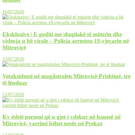
16/07/2026
Ekskluzive | E goditi me shuplakë të miturin dhe
videoja u bë virale – Policia arreston 19-vjeçarin në
Mitrovicë
15/07/2026
Vetaksidenti në magjistralen Mitrovicë-Prishtinë, tre
të lënduar
12/07/2026
Ky është personi që u gjet i vdekur në banesë në
Mitrovicë, varrimi bëhet nesër në Prekaz