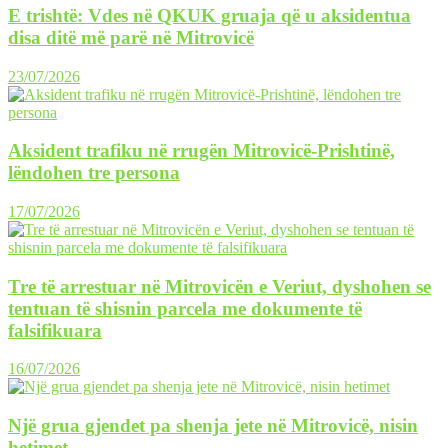
E trishtë: Vdes në QKUK gruaja që u aksidentua
disa ditë më parë në Mitrovicë
23/07/2026
Aksident trafiku në rrugën Mitrovicë-Prishtinë,
lëndohen tre persona
17/07/2026
Tre të arrestuar në Mitrovicën e Veriut, dyshohen se
tentuan të shisnin parcela me dokumente të
falsifikuara
16/07/2026
Një grua gjendet pa shenja jete në Mitrovicë, nisin
hetimet