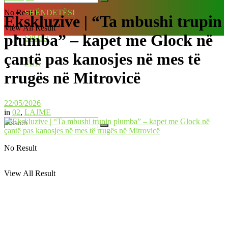
No Result
SHËNDETËSI
Ekskluzive | “Ta mbushi trupin
View All Result
plumba” – kapet me Glock në
SPORT
çantë pas kanosjes në mes të
FUN
rrugës në Mitrovicë
22/05/2026
in
02
,
LAJME
No Result
View All Result