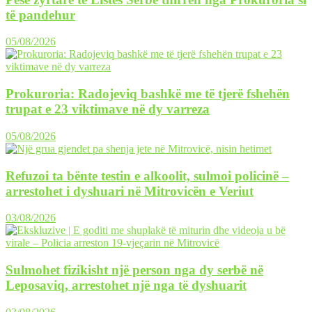
të pandehur
05/08/2026
Prokuroria: Radojeviq bashkë me të tjerë fshehën
trupat e 23 viktimave në dy varreza
05/08/2026
Refuzoi ta bënte testin e alkoolit, sulmoi policinë –
arrestohet i dyshuari në Mitrovicën e Veriut
03/08/2026
Sulmohet fizikisht një person nga dy serbë në
Leposaviq, arrestohet një nga të dyshuarit