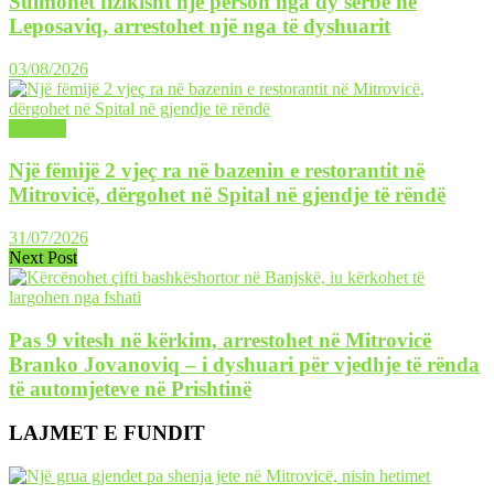
Sulmohet fizikisht një person nga dy serbë në
Leposaviq, arrestohet një nga të dyshuarit
03/08/2026
LAJME
Një fëmijë 2 vjeç ra në bazenin e restorantit në
Mitrovicë, dërgohet në Spital në gjendje të rëndë
31/07/2026
Next Post
Pas 9 vitesh në kërkim, arrestohet në Mitrovicë
Branko Jovanoviq – i dyshuari për vjedhje të rënda
të automjeteve në Prishtinë
LAJMET E FUNDIT