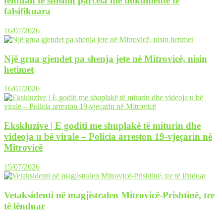
tentuan të shisnin parcela me dokumente të
falsifikuara
16/07/2026
Një grua gjendet pa shenja jete në Mitrovicë, nisin
hetimet
16/07/2026
Ekskluzive | E goditi me shuplakë të miturin dhe
videoja u bë virale – Policia arreston 19-vjeçarin në
Mitrovicë
15/07/2026
Vetaksidenti në magjistralen Mitrovicë-Prishtinë, tre
të lënduar