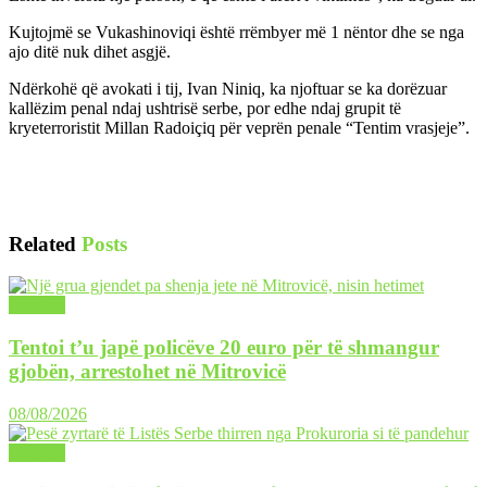
Kujtojmë se Vukashinoviqi është rrëmbyer më 1 nëntor dhe se nga
ajo ditë nuk dihet asgjë.
Ndërkohë që avokati i tij, Ivan Niniq, ka njoftuar se ka dorëzuar
kallëzim penal ndaj ushtrisë serbe, por edhe ndaj grupit të
kryeterroristit Millan Radoiçiq për veprën penale “Tentim vrasjeje”.
Related
Posts
LAJME
Tentoi t’u japë policëve 20 euro për të shmangur
gjobën, arrestohet në Mitrovicë
08/08/2026
LAJME