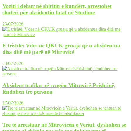
Voziti i dehur në shiritin e kundërt, arrestohet
shoferi për aksidentin fatal në Studime
23/07/2026
E trishtë: Vdes në QKUK gruaja që u aksidentua
disa ditë më parë në Mitrovicë
23/07/2026
Aksident trafiku në rrugën Mitrovicë-Prishtinë,
lëndohen tre persona
17/07/2026
Tre të arrestuar në Mitrovicën e Veriut, dyshohen se