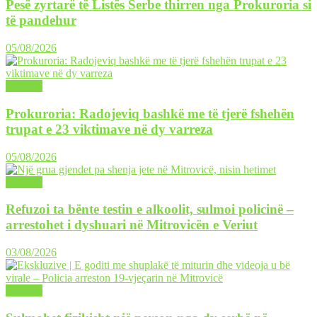
Pesë zyrtarë të Listës Serbe thirren nga Prokuroria si
të pandehur
05/08/2026
LAJME
Prokuroria: Radojeviq bashkë me të tjerë fshehën
trupat e 23 viktimave në dy varreza
05/08/2026
LAJME
Refuzoi ta bënte testin e alkoolit, sulmoi policinë –
arrestohet i dyshuari në Mitrovicën e Veriut
03/08/2026
LAJME