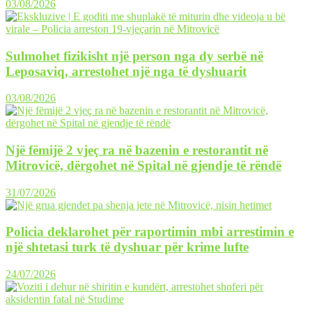
03/08/2026
Sulmohet fizikisht një person nga dy serbë në
Leposaviq, arrestohet një nga të dyshuarit
03/08/2026
Një fëmijë 2 vjeç ra në bazenin e restorantit në
Mitrovicë, dërgohet në Spital në gjendje të rëndë
31/07/2026
Policia deklarohet për raportimin mbi arrestimin e
një shtetasi turk të dyshuar për krime lufte
24/07/2026