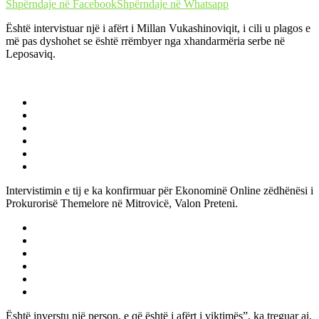
Shpërndaje në Facebook
Shpërndaje në Whatsapp
Është intervistuar një i afërt i Millan Vukashinoviqit, i cili u plagos e
më pas dyshohet se është rrëmbyer nga xhandarmëria serbe në
Leposaviq.
Intervistimin e tij e ka konfirmuar për Ekonominë Online zëdhënësi i
Prokurorisë Themelore në Mitrovicë, Valon Preteni.
Është inverstu një person, e që është i afërt i viktimës”, ka treguar ai.