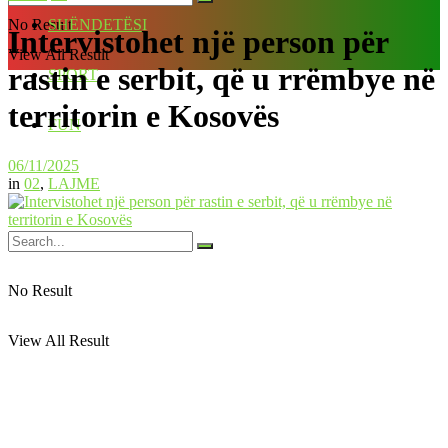
No Result
SHËNDETËSI
Intervistohet një person për
View All Result
rastin e serbit, që u rrëmbye në
SPORT
territorin e Kosovës
FUN
06/11/2025
in
02
,
LAJME
No Result
View All Result