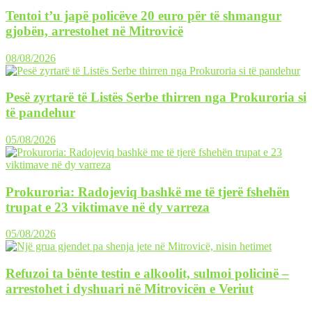
Tentoi t’u japë policëve 20 euro për të shmangur
gjobën, arrestohet në Mitrovicë
08/08/2026
Pesë zyrtarë të Listës Serbe thirren nga Prokuroria si
të pandehur
05/08/2026
Prokuroria: Radojeviq bashkë me të tjerë fshehën
trupat e 23 viktimave në dy varreza
05/08/2026
Refuzoi ta bënte testin e alkoolit, sulmoi policinë –
arrestohet i dyshuari në Mitrovicën e Veriut