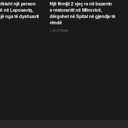
zikisht një person
Një fëmijë 2 vjeç ra në bazenin
ë në Leposaviq,
e restorantit në Mitrovicë,
jë nga të dyshuarit
dërgohet në Spital në gjendje të
rëndë
31/07/2026