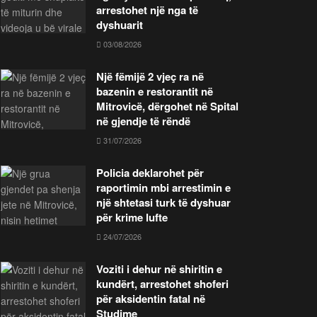
arrestohet një nga të
dyshuarit
03/08/2026
Një fëmijë 2 vjeç ra në
bazenin e restorantit në
Mitrovicë, dërgohet në Spital
në gjendje të rëndë
31/07/2026
Policia deklarohet për
raportimin mbi arrestimin e
një shtetasi turk të dyshuar
për krime lufte
24/07/2026
Voziti i dehur në shiritin e
kundërt, arrestohet shoferi
për aksidentin fatal në
Studime