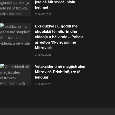
jete në Mitrovicë, nisin
hetimet
16/07/2026
Ekskluzive | E goditi me
shuplakë të miturin dhe
videoja u bë virale – Policia
arreston 19-vjeçarin në
Mitrovicë
15/07/2026
Vetaksidenti në magjistralen
Mitrovicë-Prishtinë, tre të
lënduar
12/07/2026