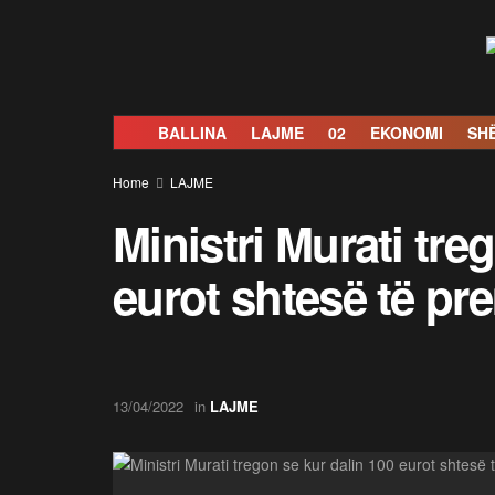
BALLINA
LAJME
02
EKONOMI
SH
Home
LAJME
Ministri Murati tre
eurot shtesë të pr
13/04/2022
in
LAJME