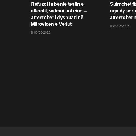
Refuzoi ta bënte testin e
Sulmohet fi
alkoolit, sulmoi policinë –
nga dy serb
arrestohet i dyshuari në
arrestohet n
Mitrovicën e Veriut
03/08/2026
03/08/2026