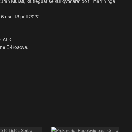
ran Murati, ka treguar se kur qytetarët do t’i marrin nga
15 ose 18 prill 2022.
ga ATK.
r në E-Kosova.