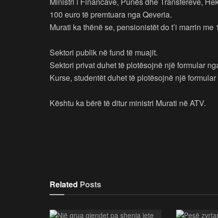
Ministri i Financave, Punës dhe Transfereve, Heku
100 euro të premtuara nga Qeveria.
Murati ka thënë se, pensionistët do t’i marrin me 
Sektori publik në fund të muajit.
Sektori privat duhet të plotësojnë një formular n
Kurse, studentët duhet të plotësojnë një formula
Kështu ka bërë të ditur ministri Murati në ATV.
Related
Posts