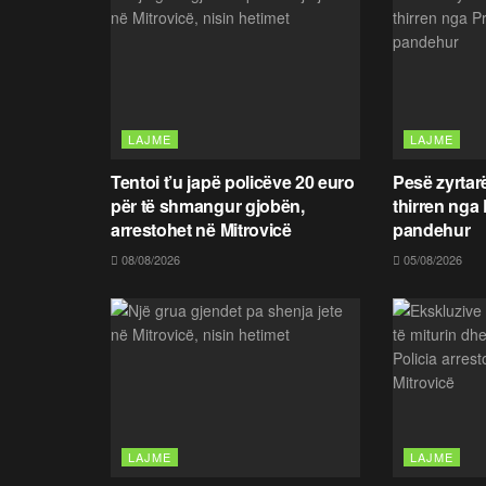
LAJME
LAJME
Tentoi t’u japë policëve 20 euro
Pesë zyrtar
për të shmangur gjobën,
thirren nga 
arrestohet në Mitrovicë
pandehur
08/08/2026
05/08/2026
LAJME
LAJME