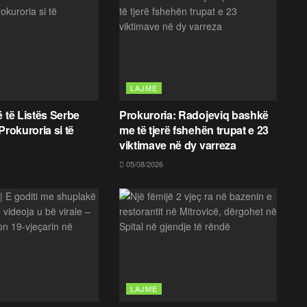
LAJME
ë të Listës Serbe
Prokuroria: Radojeviq bashkë
Prokuroria si të
me të tjerë fshehën trupat e 23
viktimave në dy varreza
05/08/2026
LAJME