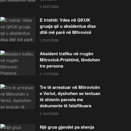
23/07/2026
E trishtë: Vdes në QKUK
gruaja që u aksidentua disa
ditë më parë në Mitrovicë
23/07/2026
Aksident trafiku në rrugën
Mitrovicë-Prishtinë, lëndohen
tre persona
17/07/2026
Tre të arrestuar në Mitrovicën
e Veriut, dyshohen se tentuan
të shisnin parcela me
dokumente të falsifikuara
16/07/2026
Një grua gjendet pa shenja