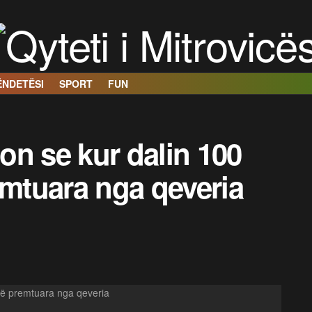
ËNDETËSI
SPORT
FUN
gon se kur dalin 100
emtuara nga qeveria