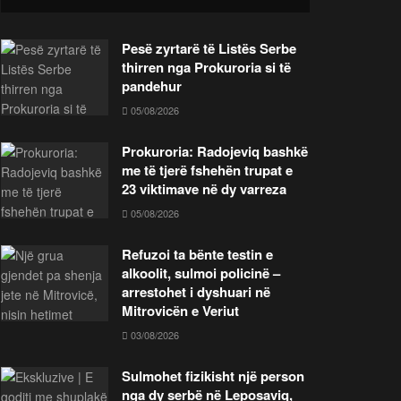
Pesë zyrtarë të Listës Serbe
thirren nga Prokuroria si të
pandehur
05/08/2026
Prokuroria: Radojeviq bashkë
me të tjerë fshehën trupat e
23 viktimave në dy varreza
05/08/2026
Refuzoi ta bënte testin e
alkoolit, sulmoi policinë –
arrestohet i dyshuari në
Mitrovicën e Veriut
03/08/2026
Sulmohet fizikisht një person
nga dy serbë në Leposaviq,