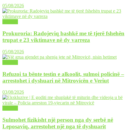
05/08/2026
LAJME
Prokuroria: Radojeviq bashkë me të tjerë fshehën
trupat e 23 viktimave në dy varreza
05/08/2026
LAJME
Refuzoi ta bënte testin e alkoolit, sulmoi policinë –
arrestohet i dyshuari në Mitrovicën e Veriut
03/08/2026
LAJME
Sulmohet fizikisht një person nga dy serbë në
Leposaviq, arrestohet një nga të dyshuarit