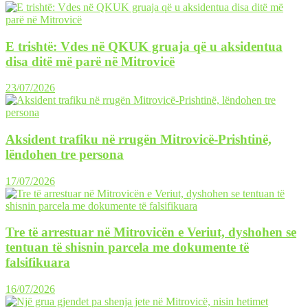
E trishtë: Vdes në QKUK gruaja që u aksidentua
disa ditë më parë në Mitrovicë
23/07/2026
Aksident trafiku në rrugën Mitrovicë-Prishtinë,
lëndohen tre persona
17/07/2026
Tre të arrestuar në Mitrovicën e Veriut, dyshohen se
tentuan të shisnin parcela me dokumente të
falsifikuara
16/07/2026