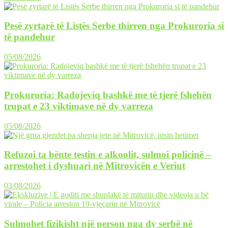
Pesë zyrtarë të Listës Serbe thirren nga Prokuroria si
të pandehur
05/08/2026
Prokuroria: Radojeviq bashkë me të tjerë fshehën
trupat e 23 viktimave në dy varreza
05/08/2026
Refuzoi ta bënte testin e alkoolit, sulmoi policinë –
arrestohet i dyshuari në Mitrovicën e Veriut
03/08/2026
Sulmohet fizikisht një person nga dy serbë në