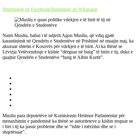
Shpërndaje në Facebook
Shpërndaje në Whatsapp
Naim Musliu, babai i të ndjerit Agon Musliu, që vdiq gjatë
karantinimit në Qendrën e Studentëve në Prishtinë në muajin maj, ka
akuzuar shtetin e Kosovës për vdekjen e të birit. Ai ka thënë se
Lëvizja Vetëvendosje e kishte “dërguar në burg” të birin e tij, duke e
quajtur Qendrën e Studentëve “burg të Albin Kurtit”.
Musliu para deputetëve në Komisionin Hetimor Parlamentar për
menaxhimin e pandemisë ka thënë se autoriteteve u kishin treguar se
i biri i tij ka pasur probleme dhe se “ishte i mërzitur dhe se i
shqetësuar”.