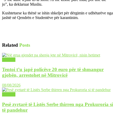
jo”, ka deklaruar Musliu.
Kushtetuese ka thënë se ishin shkeljet për dërgimin e udhëtarëve nga
jashtë në Qendrën e Studentëve për karantinim.
Related
Posts
LAJME
Tentoi t’u japë policëve 20 euro për të shmangur
gjobën, arrestohet në Mitrovicë
08/08/2026
LAJME
Pesë zyrtarë të Listës Serbe thirren nga Prokuroria si
të pandehur