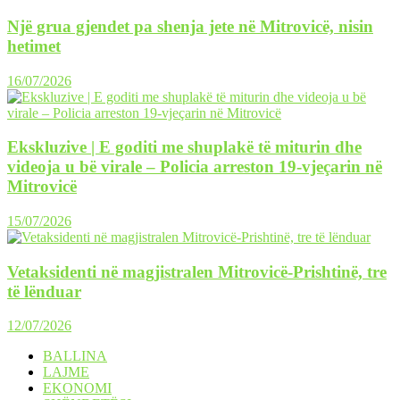
Një grua gjendet pa shenja jete në Mitrovicë, nisin
hetimet
16/07/2026
Ekskluzive | E goditi me shuplakë të miturin dhe
videoja u bë virale – Policia arreston 19-vjeçarin në
Mitrovicë
15/07/2026
Vetaksidenti në magjistralen Mitrovicë-Prishtinë, tre
të lënduar
12/07/2026
BALLINA
LAJME
EKONOMI