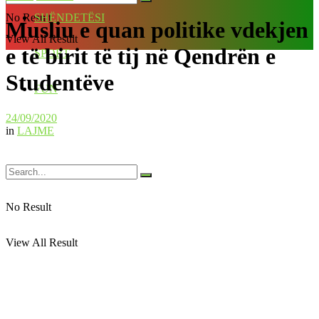
No Result
SHËNDETËSI
Musliu e quan politike vdekjen
View All Result
e të birit të tij në Qendrën e
SPORT
Studentëve
FUN
24/09/2020
in
LAJME
No Result
View All Result