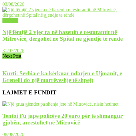
03/08/2026
LAJME
Një fëmijë 2 vjeç ra në bazenin e restorantit në
Mitrovicë, dërgohet në Spital në gjendje të rëndë
31/07/2026
Next Post
Kurti: Serbia e ka kërkuar ndarjen e Ujmanit, e
Grenelli do një marrëveshje të shpejt
LAJMET E FUNDIT
Tentoi t’u japë policëve 20 euro për të shmangur
gjobën, arrestohet në Mitrovicë
08/08/2026