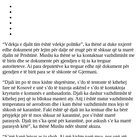
“Vdekja e djalit tim është vdekje politike”, ka thënë ai duke nxjerrë
edhe dokument për lejim për dalje në rrugë për të shkuar që ta marrë
djalin në Prishtinë. Musliu ka thënë se ka kontaktuar vazhdimisht me
të birin dhe se dokumente për gjendjen e tij iu ka treguar
autoriteteve. Ai para deputetëve ka treguar edhe një dokument për
gjendjen e të birit para se të shkonte në Gjermani.
“Djali im po të mos kishte shqetësime, s’do të tentonte të kthehej
fare në Kosovë e unë s’do të trazoja askënd e s’do të kontaktoja
kryetarin e komunës e ambasadorin. Djali ka dashur vazhdimisht të
kthehej prej që iu bllokua masteri aty. Atij i është matur vazhdimisht
temperatura në aerodrom dhe i kam thënë vazhdimisht mos lejo të
shkosh në karantinë. Fakt është që djali im ka tentuar dhe ka bërë
përpjekje për të mos shkuar në karantinë, por s’është marrë
parasysh. Djali im s’ka qenë për karantinë, por askush s’e ka marrë
parasysh këtë”, ka thënë Musliu ndër shumë akuza.
“S’më kanë lejuar as ta shoh. Ai më kishte parë mua, por unë atë