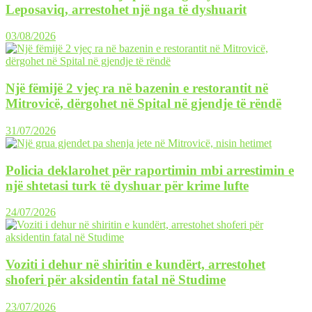
Leposaviq, arrestohet një nga të dyshuarit
03/08/2026
Një fëmijë 2 vjeç ra në bazenin e restorantit në
Mitrovicë, dërgohet në Spital në gjendje të rëndë
31/07/2026
Policia deklarohet për raportimin mbi arrestimin e
një shtetasi turk të dyshuar për krime lufte
24/07/2026
Voziti i dehur në shiritin e kundërt, arrestohet
shoferi për aksidentin fatal në Studime
23/07/2026