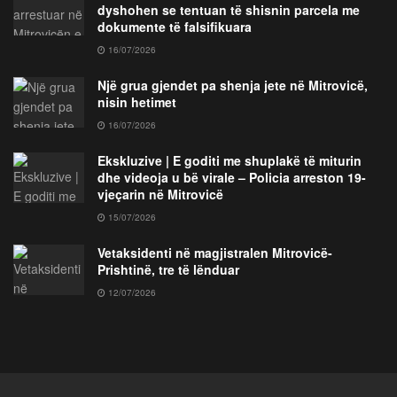
dyshohen se tentuan të shisnin parcela me
dokumente të falsifikuara
16/07/2026
Një grua gjendet pa shenja jete në Mitrovicë,
nisin hetimet
16/07/2026
Ekskluzive | E goditi me shuplakë të miturin
dhe videoja u bë virale – Policia arreston 19-
vjeçarin në Mitrovicë
15/07/2026
Vetaksidenti në magjistralen Mitrovicë-
Prishtinë, tre të lënduar
12/07/2026