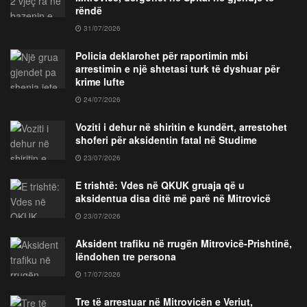
rëndë
31/07/2026
Policia deklarohet për raportimin mbi
arrestimin e një shtetasi turk të dyshuar për
krime lufte
24/07/2026
Voziti i dehur në shiritin e kundërt, arrestohet
shoferi për aksidentin fatal në Studime
23/07/2026
E trishtë: Vdes në QKUK gruaja që u
aksidentua disa ditë më parë në Mitrovicë
23/07/2026
Aksident trafiku në rrugën Mitrovicë-Prishtinë,
lëndohen tre persona
17/07/2026
Tre të arrestuar në Mitrovicën e Veriut,