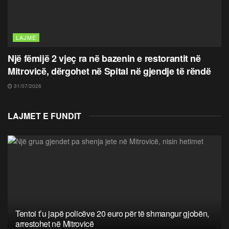
LAJME
Një fëmijë 2 vjeç ra në bazenin e restorantit në
Mitrovicë, dërgohet në Spital në gjendje të rëndë
31/07/2026
LAJMET E FUNDIT
Tentoi t’u japë policëve 20 euro për të shmangur gjobën,
arrestohet në Mitrovicë