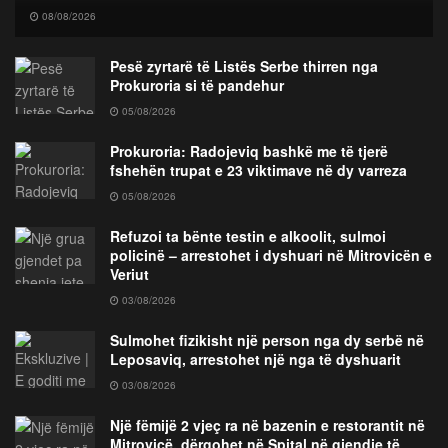
08/08/2026
Pesë zyrtarë të Listës Serbe thirren nga
Prokuroria si të pandehur
05/08/2026
Prokuroria: Radojeviq bashkë me të tjerë
fshehën trupat e 23 viktimave në dy varreza
05/08/2026
Refuzoi ta bënte testin e alkoolit, sulmoi
policinë – arrestohet i dyshuari në Mitrovicën e
Veriut
03/08/2026
Sulmohet fizikisht një person nga dy serbë në
Leposaviq, arrestohet një nga të dyshuarit
03/08/2026
Një fëmijë 2 vjeç ra në bazenin e restorantit në
Mitrovicë, dërgohet në Spital në gjendje të