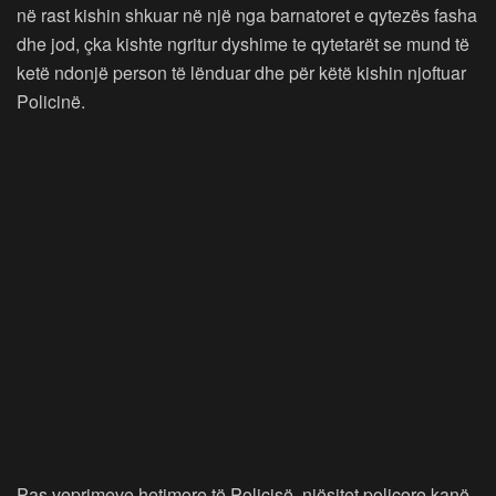
në rast kishin shkuar në një nga barnatoret e qytezës fasha
dhe jod, çka kishte ngritur dyshime te qytetarët se mund të
ketë ndonjë person të lënduar dhe për këtë kishin njoftuar
Policinë.
Pas veprimeve hetimore të Policisë, njësitet policore kanë