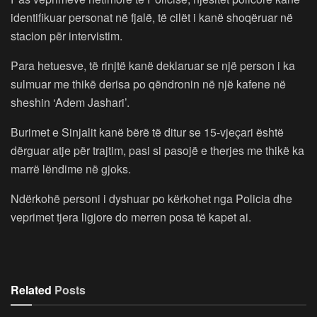
identifikuar personat në fjalë, të cilët i kanë shoqëruar në
stacion për intervistim.
Para hetuesve, të rinjtë kanë deklaruar se një person i ka
sulmuar me thikë derisa po qëndronin në një kafene në
sheshin ‘Adem Jashari’.
Burimet e Sinjalit kanë bërë të ditur se 15-vjeçari është
dërguar atje për trajtim, pasi si pasojë e therjes me thikë ka
marrë lëndime në gjoks.
Ndërkohë personi i dyshuar po kërkohet nga Policia dhe
veprimet tjera ligjore do merren posa të kapet ai.
Related
Posts