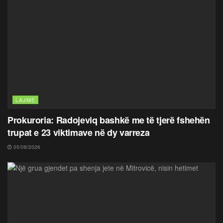
LAJME
Prokuroria: Radojeviq bashkë me të tjerë fshehën
trupat e 23 viktimave në dy varreza
05/08/2026