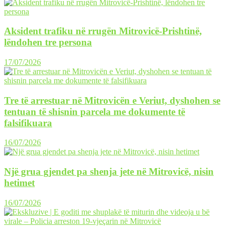
Aksident trafiku në rrugën Mitrovicë-Prishtinë,
lëndohen tre persona
17/07/2026
Tre të arrestuar në Mitrovicën e Veriut, dyshohen se
tentuan të shisnin parcela me dokumente të
falsifikuara
16/07/2026
Një grua gjendet pa shenja jete në Mitrovicë, nisin
hetimet
16/07/2026