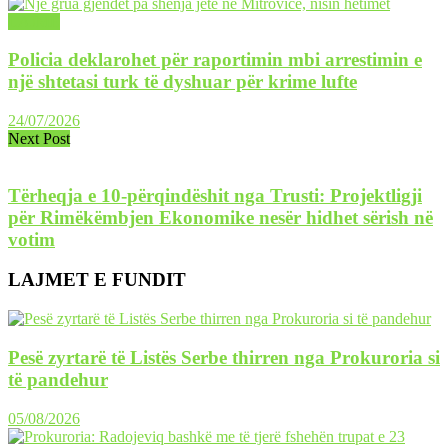
LAJME
Policia deklarohet për raportimin mbi arrestimin e
një shtetasi turk të dyshuar për krime lufte
24/07/2026
Next Post
Tërheqja e 10-përqindëshit nga Trusti: Projektligji
për Rimëkëmbjen Ekonomike nesër hidhet sërish në
votim
LAJMET E FUNDIT
Pesë zyrtarë të Listës Serbe thirren nga Prokuroria si
të pandehur
05/08/2026