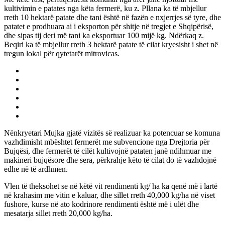
kultivimin e patates nga këta fermerë, ku z. Pllana ka të mbjellur
rreth 10 hektarë patate dhe tani është në fazën e nxjerrjes së tyre, dhe
patatet e prodhuara ai i eksporton për shitje në tregjet e Shqipërisë,
dhe sipas tij deri më tani ka eksportuar 100 mijë kg. Ndërkaq z.
Beqiri ka të mbjellur rreth 3 hektarë patate të cilat kryesisht i shet në
tregun lokal për qytetarët mitrovicas.
Nënkryetari Mujka gjatë vizitës së realizuar ka potencuar se komuna
vazhdimisht mbështet fermerët me subvencione nga Drejtoria për
Bujqësi, dhe fermerët të cilët kultivojnë pataten janë ndihmuar me
makineri bujqësore dhe sera, përkrahje këto të cilat do të vazhdojnë
edhe në të ardhmen.
Vlen të theksohet se në këtë vit rendimenti kg/ ha ka qenë më i lartë
në krahasim me vitin e kaluar, dhe sillet rreth 40,000 kg/ha në viset
fushore, kurse në ato kodrinore rendimenti është më i ulët dhe
mesatarja sillet rreth 20,000 kg/ha.