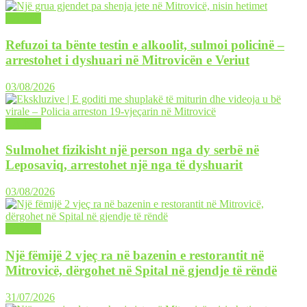
LAJME
Refuzoi ta bënte testin e alkoolit, sulmoi policinë –
arrestohet i dyshuari në Mitrovicën e Veriut
03/08/2026
LAJME
Sulmohet fizikisht një person nga dy serbë në
Leposaviq, arrestohet një nga të dyshuarit
03/08/2026
LAJME
Një fëmijë 2 vjeç ra në bazenin e restorantit në
Mitrovicë, dërgohet në Spital në gjendje të rëndë
31/07/2026