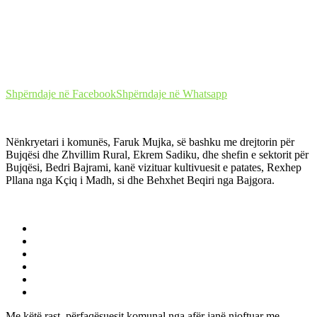
Shpërndaje në Facebook
Shpërndaje në Whatsapp
Nënkryetari i komunës, Faruk Mujka, së bashku me drejtorin për
Bujqësi dhe Zhvillim Rural, Ekrem Sadiku, dhe shefin e sektorit për
Bujqësi, Bedri Bajrami, kanë vizituar kultivuesit e patates, Rexhep
Pllana nga Kçiq i Madh, si dhe Behxhet Beqiri nga Bajgora.
Me këtë rast, përfaqësuesit komunal nga afër janë njoftuar me