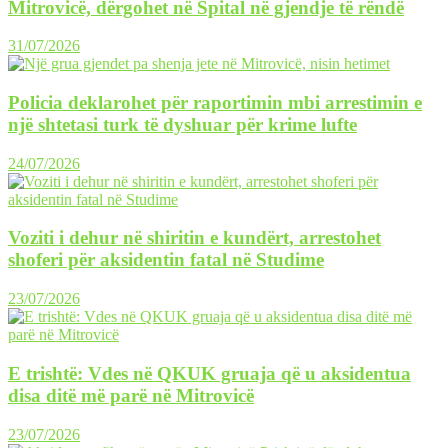
Mitrovicë, dërgohet në Spital në gjendje të rëndë
31/07/2026
Policia deklarohet për raportimin mbi arrestimin e
një shtetasi turk të dyshuar për krime lufte
24/07/2026
Voziti i dehur në shiritin e kundërt, arrestohet
shoferi për aksidentin fatal në Studime
23/07/2026
E trishtë: Vdes në QKUK gruaja që u aksidentua
disa ditë më parë në Mitrovicë
23/07/2026