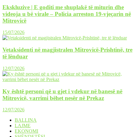
Ekskluzive | E goditi me shuplakë të miturin dhe
videoja u bë virale – Policia arreston 19-vjeçarin në
Mitrovicë
15/07/2026
Vetaksidenti në magjistralen Mitrovicë-Prishtinë, tre
të lënduar
12/07/2026
Ky është personi që u gjet i vdekur në banesë në
Mitrovicë, varrimi bëhet nesër në Prekaz
12/07/2026
BALLINA
LAJME
EKONOMI
SHËNDETËSI