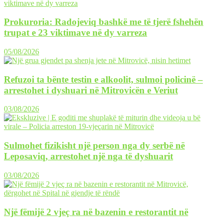
Prokuroria: Radojeviq bashkë me të tjerë fshehën
trupat e 23 viktimave në dy varreza
05/08/2026
Refuzoi ta bënte testin e alkoolit, sulmoi policinë –
arrestohet i dyshuari në Mitrovicën e Veriut
03/08/2026
Sulmohet fizikisht një person nga dy serbë në
Leposaviq, arrestohet një nga të dyshuarit
03/08/2026
Një fëmijë 2 vjeç ra në bazenin e restorantit në