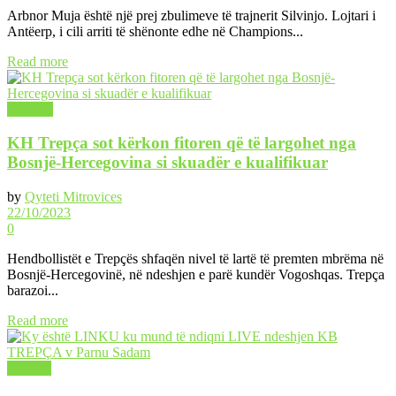
Arbnor Muja është një prej zbulimeve të trajnerit Silvinjo. Lojtari i
Antëerp, i cili arriti të shënonte edhe në Champions...
Read more
LAJME
KH Trepça sot kërkon fitoren që të largohet nga
Bosnjë-Hercegovina si skuadër e kualifikuar
by
Qyteti Mitrovices
22/10/2023
0
Hendbollistët e Trepçës shfaqën nivel të lartë të premten mbrëma në
Bosnjë-Hercegovinë, në ndeshjen e parë kundër Vogoshqas. Trepça
barazoi...
Read more
SPORT