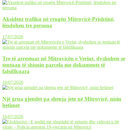
Aksident trafiku në rrugën Mitrovicë-Prishtinë,
lëndohen tre persona
17/07/2026
Tre të arrestuar në Mitrovicën e Veriut, dyshohen se
tentuan të shisnin parcela me dokumente të
falsifikuara
16/07/2026
Një grua gjendet pa shenja jete në Mitrovicë, nisin
hetimet
16/07/2026