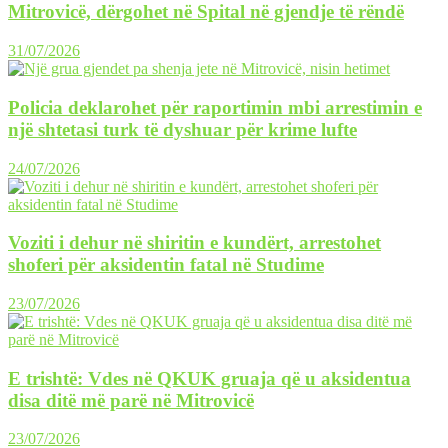
Mitrovicë, dërgohet në Spital në gjendje të rëndë
31/07/2026
Policia deklarohet për raportimin mbi arrestimin e
një shtetasi turk të dyshuar për krime lufte
24/07/2026
Voziti i dehur në shiritin e kundërt, arrestohet
shoferi për aksidentin fatal në Studime
23/07/2026
E trishtë: Vdes në QKUK gruaja që u aksidentua
disa ditë më parë në Mitrovicë
23/07/2026