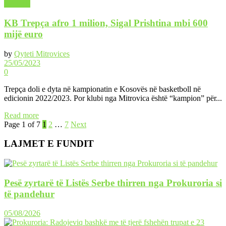
LAJME
KB Trepça afro 1 milion, Sigal Prishtina mbi 600
mijë euro
by
Qyteti Mitrovices
25/05/2023
0
Trepça doli e dyta në kampionatin e Kosovës në basketboll në
edicionin 2022/2023. Por klubi nga Mitrovica është “kampion” për...
Read more
Page 1 of 7
1
2
…
7
Next
LAJMET E FUNDIT
Pesë zyrtarë të Listës Serbe thirren nga Prokuroria si
të pandehur
05/08/2026