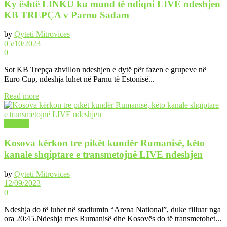
Ky është LINKU ku mund të ndiqni LIVE ndeshjen
KB TREPÇA v Parnu Sadam
by
Qyteti Mitrovices
05/10/2023
0
Sot KB Trepça zhvillon ndeshjen e dytë për fazen e grupeve në
Euro Cup, ndeshja luhet në Parnu të Estonisë...
Read more
SPORT
Kosova kërkon tre pikët kundër Rumanisë, këto
kanale shqiptare e transmetojnë LIVE ndeshjen
by
Qyteti Mitrovices
12/09/2023
0
Ndeshja do të luhet në stadiumin “Arena National”, duke filluar nga
ora 20:45.Ndeshja mes Rumanisë dhe Kosovës do të transmetohet...