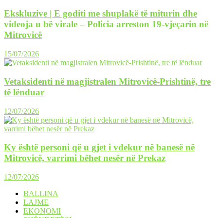
Ekskluzive | E goditi me shuplakë të miturin dhe
videoja u bë virale – Policia arreston 19-vjeçarin në
Mitrovicë
15/07/2026
Vetaksidenti në magjistralen Mitrovicë-Prishtinë, tre
të lënduar
12/07/2026
Ky është personi që u gjet i vdekur në banesë në
Mitrovicë, varrimi bëhet nesër në Prekaz
12/07/2026
BALLINA
LAJME
EKONOMI