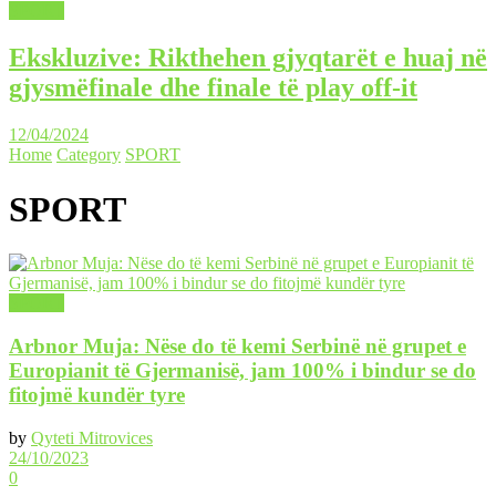
SPORT
Ekskluzive: Rikthehen gjyqtarët e huaj në
gjysmëfinale dhe finale të play off-it
12/04/2024
Home
Category
SPORT
SPORT
SPORT
Arbnor Muja: Nëse do të kemi Serbinë në grupet e
Europianit të Gjermanisë, jam 100% i bindur se do
fitojmë kundër tyre
by
Qyteti Mitrovices
24/10/2023
0