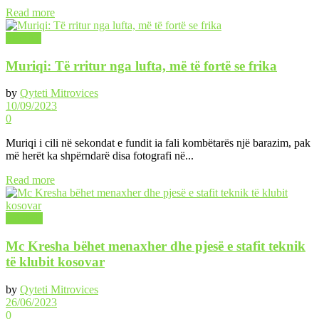
Read more
SPORT
Muriqi: Të rritur nga lufta, më të fortë se frika
by
Qyteti Mitrovices
10/09/2023
0
Muriqi i cili në sekondat e fundit ia fali kombëtarës një barazim, pak
më herët ka shpërndarë disa fotografi në...
Read more
LAJME
Mc Kresha bëhet menaxher dhe pjesë e stafit teknik
të klubit kosovar
by
Qyteti Mitrovices
26/06/2023
0