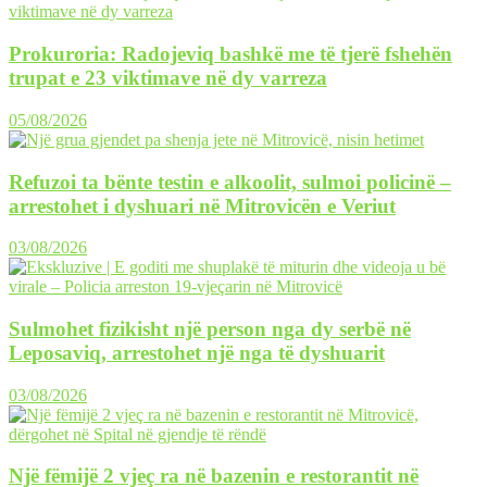
Prokuroria: Radojeviq bashkë me të tjerë fshehën
trupat e 23 viktimave në dy varreza
05/08/2026
Refuzoi ta bënte testin e alkoolit, sulmoi policinë –
arrestohet i dyshuari në Mitrovicën e Veriut
03/08/2026
Sulmohet fizikisht një person nga dy serbë në
Leposaviq, arrestohet një nga të dyshuarit
03/08/2026
Një fëmijë 2 vjeç ra në bazenin e restorantit në