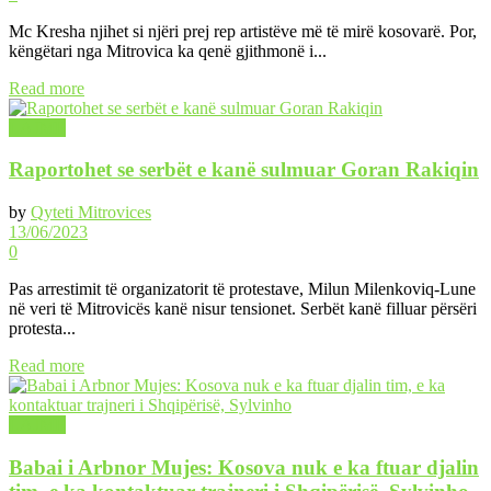
Mc Kresha njihet si njëri prej rep artistëve më të mirë kosovarë. Por,
këngëtari nga Mitrovica ka qenë gjithmonë i...
Read more
LAJME
Raportohet se serbët e kanë sulmuar Goran Rakiqin
by
Qyteti Mitrovices
13/06/2023
0
Pas arrestimit të organizatorit të protestave, Milun Milenkoviq-Lune
në veri të Mitrovicës kanë nisur tensionet. Serbët kanë filluar përsëri
protesta...
Read more
LAJME
Babai i Arbnor Mujes: Kosova nuk e ka ftuar djalin