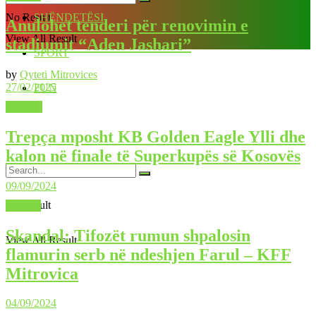
No Result
SHËNDETËSI
Anulohet tenderi për renovimin e
View All Result
stadiumit “Aden Jashari”
SPORT
by
Qyteti Mitrovices
27/02/2025
FUN
LAJME
Trepça mposht KB Golden Eagle Ylli dhe
kalon në finale të Superkupës së Kosovës
09/09/2024
No Result
SPORT
Skandal: Tifozët rumun shpalosin
View All Result
flamurin serb në ndeshjen Farul – KFF
Mitrovica
04/09/2024