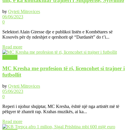
tim, e ka kontaktuar trajneri i Shqipërisë, Sylvinho
by
Qyteti Mitrovices
06/06/2023
0
Selektori Alain Giresse dje e publikoi listën e Kombëtares së
Kosovës për dy ndeshjet e qershorit që “Dardanët” do t’i...
Read more
LAJME
MC Kresha me profesion të ri, licencohet si trajner i
futbollit
by
Qyteti Mitrovices
05/06/2023
0
Reperi i njohur shqiptar, MC Kresha, është një nga artistët më të
pëlqyer të zhanrit rap. Krahas muzikës, ai ka...
Read more