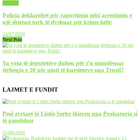
LAJME
Policia deklarohet për raportimin mbi arrestimin e
një shtetasi turk të dyshuar për krime lufte
24/07/2026
Next Post
Sa vota të deputetëve duhen për t’u mundësuar
tërheqja e 30 për qind të kursimeve nga Trusti?
LAJMET E FUNDIT
Pesë zyrtarë të Listës Serbe thirren nga Prokuroria si
të pandehur
05/08/2026