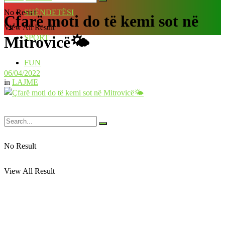
No Result
SHËNDETËSI
Çfarë moti do të kemi sot në
View All Result
SPORT
Mitrovicë🌤
FUN
06/04/2022
in
LAJME
No Result
View All Result