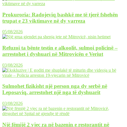
Prokuroria: Radojeviq bashkë me të tjerë fshehën
trupat e 23 viktimave në dy varreza
05/08/2026
Refuzoi ta bënte testin e alkoolit, sulmoi policinë –
arrestohet i dyshuari në Mitrovicën e Veriut
03/08/2026
Sulmohet fizikisht një person nga dy serbë në
Leposaviq, arrestohet një nga të dyshuarit
03/08/2026
Një fëmijë 2 vjeç ra në bazenin e restorantit në