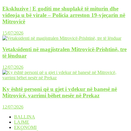
Ekskluzive | E goditi me shuplakë të miturin dhe
videoja u bë virale – Policia arreston 19-vjeçarin në
Mitrovicë
15/07/2026
Vetaksidenti në magjistralen Mitrovicë-Prishtinë, tre
të lënduar
12/07/2026
Ky është personi që u gjet i vdekur në banesë në
Mitrovicë, varrimi bëhet nesër në Prekaz
12/07/2026
BALLINA
LAJME
EKONOMI