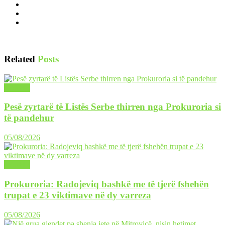
Related
Posts
LAJME
Pesë zyrtarë të Listës Serbe thirren nga Prokuroria si
të pandehur
05/08/2026
LAJME
Prokuroria: Radojeviq bashkë me të tjerë fshehën
trupat e 23 viktimave në dy varreza
05/08/2026