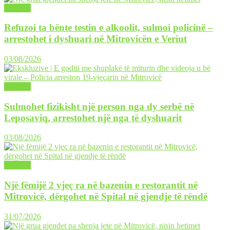
LAJME
Refuzoi ta bënte testin e alkoolit, sulmoi policinë –
arrestohet i dyshuari në Mitrovicën e Veriut
03/08/2026
LAJME
Sulmohet fizikisht një person nga dy serbë në
Leposaviq, arrestohet një nga të dyshuarit
03/08/2026
LAJME
Një fëmijë 2 vjeç ra në bazenin e restorantit në
Mitrovicë, dërgohet në Spital në gjendje të rëndë
31/07/2026