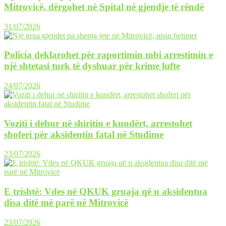
Mitrovicë, dërgohet në Spital në gjendje të rëndë
31/07/2026
Policia deklarohet për raportimin mbi arrestimin e
një shtetasi turk të dyshuar për krime lufte
24/07/2026
Voziti i dehur në shiritin e kundërt, arrestohet
shoferi për aksidentin fatal në Studime
23/07/2026
E trishtë: Vdes në QKUK gruaja që u aksidentua
disa ditë më parë në Mitrovicë
23/07/2026