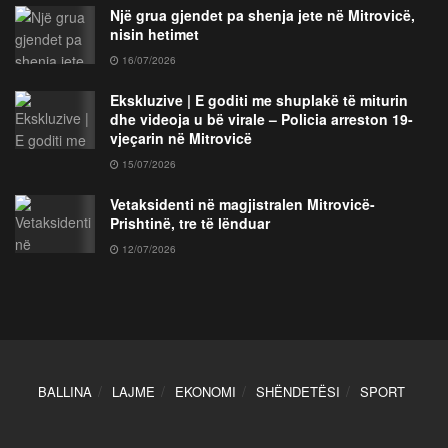
Një grua gjendet pa shenja jete në Mitrovicë,
nisin hetimet
16/07/2026
Ekskluzive | E goditi me shuplakë të miturin
dhe videoja u bë virale – Policia arreston 19-
vjeçarin në Mitrovicë
15/07/2026
Vetaksidenti në magjistralen Mitrovicë-
Prishtinë, tre të lënduar
12/07/2026
BALLINA
LAJME
EKONOMI
SHËNDETËSI
SPORT