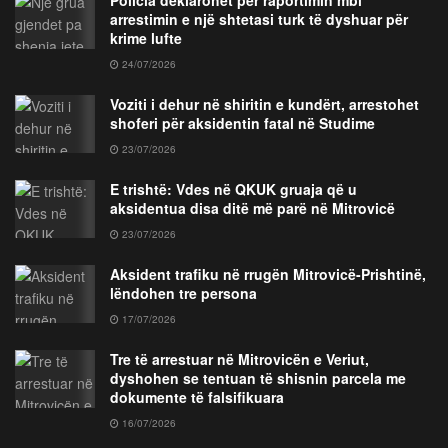
Policia deklarohet për raportimin mbi
arrestimin e një shtetasi turk të dyshuar për
krime lufte
24/07/2026
Voziti i dehur në shiritin e kundërt, arrestohet
shoferi për aksidentin fatal në Studime
23/07/2026
E trishtë: Vdes në QKUK gruaja që u
aksidentua disa ditë më parë në Mitrovicë
23/07/2026
Aksident trafiku në rrugën Mitrovicë-Prishtinë,
lëndohen tre persona
17/07/2026
Tre të arrestuar në Mitrovicën e Veriut,
dyshohen se tentuan të shisnin parcela me
dokumente të falsifikuara
16/07/2026