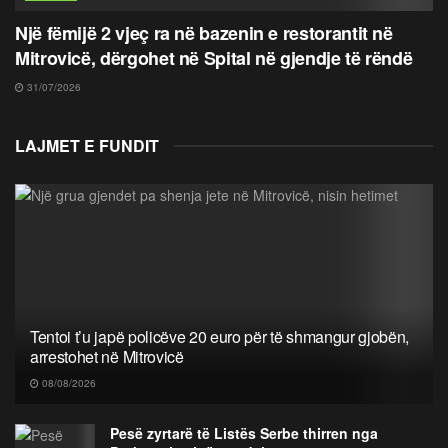
Një fëmijë 2 vjeç ra në bazenin e restorantit në
Mitrovicë, dërgohet në Spital në gjendje të rëndë
31/07/2026
LAJMET E FUNDIT
Tentoi t’u japë policëve 20 euro për të shmangur gjobën,
arrestohet në Mitrovicë
08/08/2026
Pesë zyrtarë të Listës Serbe thirren nga