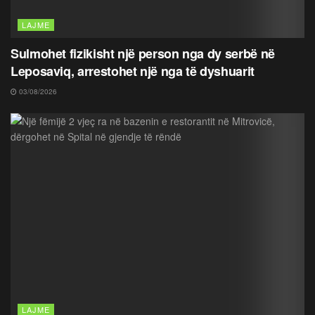
LAJME
Sulmohet fizikisht një person nga dy serbë në
Leposaviq, arrestohet një nga të dyshuarit
03/08/2026
LAJME