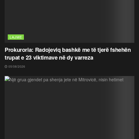
LAJME
Prokuroria: Radojeviq bashkë me të tjerë fshehën
trupat e 23 viktimave në dy varreza
05/08/2026