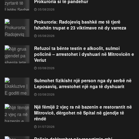
Prokuroria si të pandehur
05/08/2026
Prokuroria: Radojeviq bashkë me të tjerë
fshehën trupat e 23 viktimave në dy varreza
05/08/2026
Refuzoi ta bënte testin e alkoolit, sulmoi
policinë – arrestohet i dyshuari në Mitrovicën e
Veriut
03/08/2026
Sulmohet fizikisht një person nga dy serbë në
Leposaviq, arrestohet një nga të dyshuarit
03/08/2026
Një fëmijë 2 vjeç ra në bazenin e restorantit në
Mitrovicë, dërgohet në Spital në gjendje të
rëndë
31/07/2026