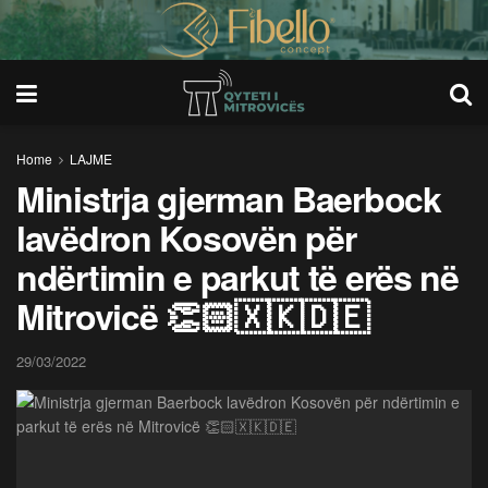
Home
LAJME
Ministrja gjerman Baerbock
lavëdron Kosovën për
ndërtimin e parkut të erës në
Mitrovicë 👏🏻🇽🇰🇩🇪
29/03/2022