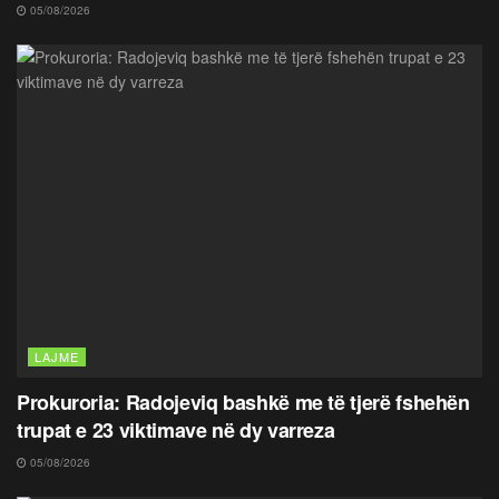
05/08/2026
LAJME
Prokuroria: Radojeviq bashkë me të tjerë fshehën
trupat e 23 viktimave në dy varreza
05/08/2026