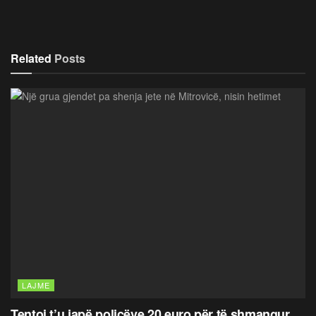
Related
Posts
LAJME
Tentoi t’u japë policëve 20 euro për të shmangur