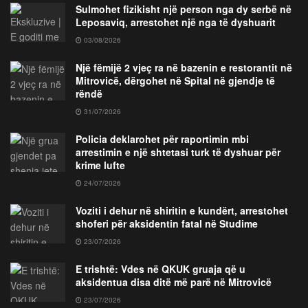
Sulmohet fizikisht një person nga dy serbë në
Leposaviq, arrestohet një nga të dyshuarit
03/08/2026
Një fëmijë 2 vjeç ra në bazenin e restorantit në
Mitrovicë, dërgohet në Spital në gjendje të
rëndë
31/07/2026
Policia deklarohet për raportimin mbi
arrestimin e një shtetasi turk të dyshuar për
krime lufte
24/07/2026
Voziti i dehur në shiritin e kundërt, arrestohet
shoferi për aksidentin fatal në Studime
23/07/2026
E trishtë: Vdes në QKUK gruaja që u
aksidentua disa ditë më parë në Mitrovicë
23/07/2026