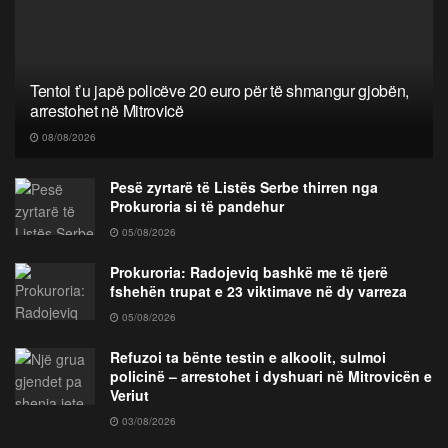
Tentoi t’u japë policëve 20 euro për të shmangur gjobën,
arrestohet në Mitrovicë
08/08/2026
Pesë zyrtarë të Listës Serbe thirren nga
Prokuroria si të pandehur
05/08/2026
Prokuroria: Radojeviq bashkë me të tjerë
fshehën trupat e 23 viktimave në dy varreza
05/08/2026
Refuzoi ta bënte testin e alkoolit, sulmoi
policinë – arrestohet i dyshuari në Mitrovicën e
Veriut
03/08/2026