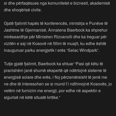
si dhe përfaqësues nga komunitetet e biznesit, akademisë
dhe shoqërisë civile.
Gjatë fjalimit hapës të konferencës, ministrja e Punëve të
Jashtme të Gjermanisë, Annalena Baerbock ka shprehur
mirëseardhje për Ministren Rizvanolli dhe ka treguar për
vizitën e saj në Kosovë në fillim të muajit, ku edhe është
inauguruar parku energjetik i erës “Selac Windpark”.
Tutje gjatë fjalimit, Baerbock ka shtuar “Pasi që këtu të
pranishëm janë shumë ekspertë që ndërtojnë sisteme të
energjisë solare dhe erës, i ftoj përzemërsisht të jenë me
ne dhe të interesohen se si mund t’i ndihmojnë Kosovës, jo
vetëm në furnizim me energji, por edhe në aspektin e
sigurisë në këtë situatë kritike.”