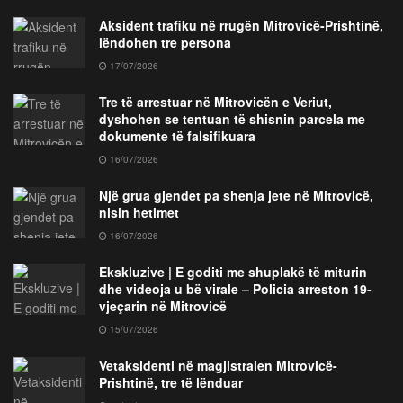
Aksident trafiku në rrugën Mitrovicë-Prishtinë,
lëndohen tre persona
17/07/2026
Tre të arrestuar në Mitrovicën e Veriut,
dyshohen se tentuan të shisnin parcela me
dokumente të falsifikuara
16/07/2026
Një grua gjendet pa shenja jete në Mitrovicë,
nisin hetimet
16/07/2026
Ekskluzive | E goditi me shuplakë të miturin
dhe videoja u bë virale – Policia arreston 19-
vjeçarin në Mitrovicë
15/07/2026
Vetaksidenti në magjistralen Mitrovicë-
Prishtinë, tre të lënduar