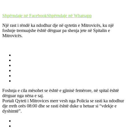
Shpërndaje në Facebook
Shpërndaje në Whatsapp
Një rast i rëndë ka ndodhur dje në qytetin e Mitrovicës, ku një
foshnje tremuajshe është dërguar pa shenja jete në Spitalin e
Mitrovicës.
Foshnja e cila mësohet se është e gjinisë femërore, në spital është
dërguar nga nëna e saj.
Portali Qyteti i Mitrovices merr vesh nga Policia se rasti ka ndodhur
dje rreth orës 08:00 dhe se rasti është duke u hetuar si “vdekje e
dyshimtë”.