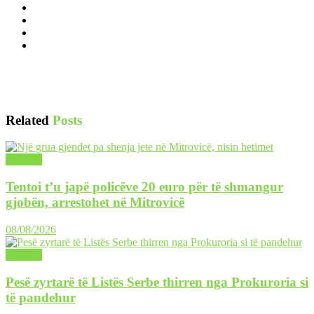
Related
Posts
LAJME
Tentoi t’u japë policëve 20 euro për të shmangur
gjobën, arrestohet në Mitrovicë
08/08/2026
LAJME
Pesë zyrtarë të Listës Serbe thirren nga Prokuroria si
të pandehur