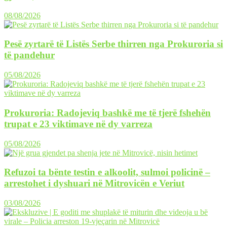
08/08/2026
Pesë zyrtarë të Listës Serbe thirren nga Prokuroria si
të pandehur
05/08/2026
Prokuroria: Radojeviq bashkë me të tjerë fshehën
trupat e 23 viktimave në dy varreza
05/08/2026
Refuzoi ta bënte testin e alkoolit, sulmoi policinë –
arrestohet i dyshuari në Mitrovicën e Veriut
03/08/2026