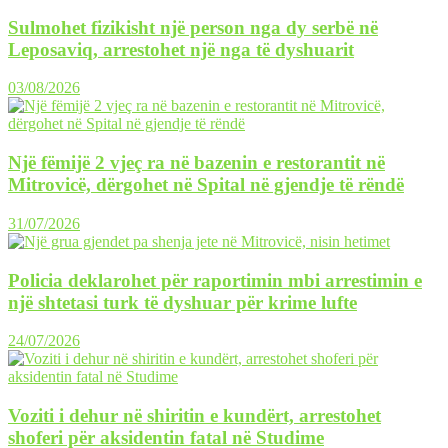
Sulmohet fizikisht një person nga dy serbë në
Leposaviq, arrestohet një nga të dyshuarit
03/08/2026
Një fëmijë 2 vjeç ra në bazenin e restorantit në
Mitrovicë, dërgohet në Spital në gjendje të rëndë
31/07/2026
Policia deklarohet për raportimin mbi arrestimin e
një shtetasi turk të dyshuar për krime lufte
24/07/2026
Voziti i dehur në shiritin e kundërt, arrestohet
shoferi për aksidentin fatal në Studime