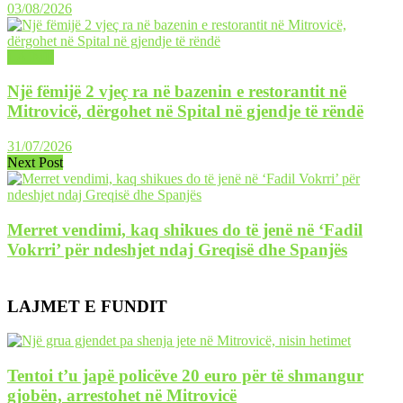
03/08/2026
LAJME
Një fëmijë 2 vjeç ra në bazenin e restorantit në
Mitrovicë, dërgohet në Spital në gjendje të rëndë
31/07/2026
Next Post
Merret vendimi, kaq shikues do të jenë në ‘Fadil
Vokrri’ për ndeshjet ndaj Greqisë dhe Spanjës
LAJMET E FUNDIT
Tentoi t’u japë policëve 20 euro për të shmangur
gjobën, arrestohet në Mitrovicë