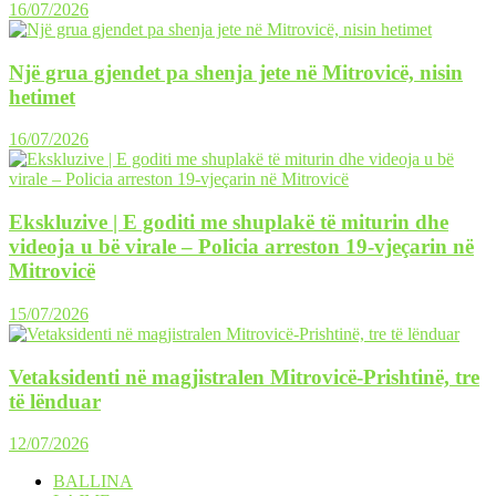
16/07/2026
Një grua gjendet pa shenja jete në Mitrovicë, nisin
hetimet
16/07/2026
Ekskluzive | E goditi me shuplakë të miturin dhe
videoja u bë virale – Policia arreston 19-vjeçarin në
Mitrovicë
15/07/2026
Vetaksidenti në magjistralen Mitrovicë-Prishtinë, tre
të lënduar
12/07/2026
BALLINA