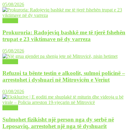
05/08/2026
LAJME
Prokuroria: Radojeviq bashkë me të tjerë fshehën
trupat e 23 viktimave në dy varreza
05/08/2026
LAJME
Refuzoi ta bënte testin e alkoolit, sulmoi policinë –
arrestohet i dyshuari në Mitrovicën e Veriut
03/08/2026
LAJME
Sulmohet fizikisht një person nga dy serbë në
Leposaviq, arrestohet një nga të dyshuarit