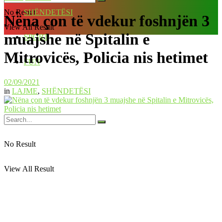
No Result
SHËNDETËSI
Nëna çon të vdekur foshnjën 3
View All Result
muajshe në Spitalin e
SPORT
Mitrovicës, Policia nis hetimet
FUN
02/09/2021
in
LAJME
,
SHËNDETËSI
No Result
View All Result