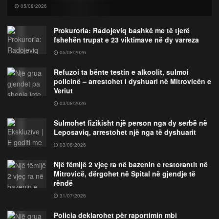
05/08/2026
Prokuroria: Radojeviq bashkë me të tjerë
fshehën trupat e 23 viktimave në dy varreza
05/08/2026
Refuzoi ta bënte testin e alkoolit, sulmoi
policinë – arrestohet i dyshuari në Mitrovicën e
Veriut
03/08/2026
Sulmohet fizikisht një person nga dy serbë në
Leposaviq, arrestohet një nga të dyshuarit
03/08/2026
Një fëmijë 2 vjeç ra në bazenin e restorantit në
Mitrovicë, dërgohet në Spital në gjendje të
rëndë
31/07/2026
Policia deklarohet për raportimin mbi