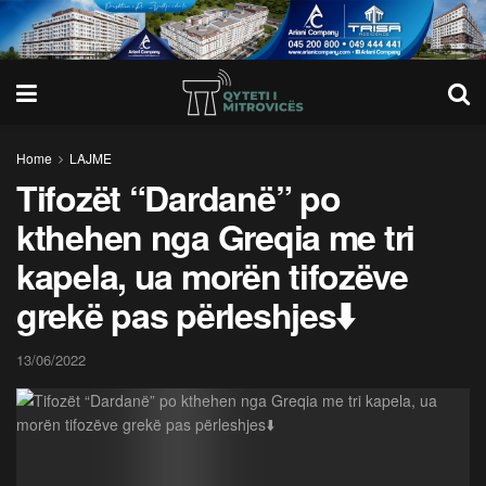
Home
LAJME
Tifozët “Dardanë” po
kthehen nga Greqia me tri
kapela, ua morën tifozëve
grekë pas përleshjes⬇️
13/06/2022