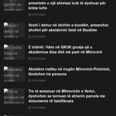
arrestimin e një shtetasi turk të dyshuar për
krime lufte
24/07/2026
Voziti i dehur në shiritin e kundërt, arrestohet
shoferi për aksidentin fatal në Studime
23/07/2026
E trishtë: Vdes në QKUK gruaja që u
aksidentua disa ditë më parë në Mitrovicë
23/07/2026
Aksident trafiku në rrugën Mitrovicë-Prishtinë,
lëndohen tre persona
17/07/2026
Tre të arrestuar në Mitrovicën e Veriut,
dyshohen se tentuan të shisnin parcela me
dokumente të falsifikuara
16/07/2026