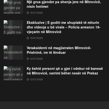
Një grua gjendet pa shenja jete në Mitrovicë,
nisin hetimet
16/07/2026
Ekskluzive | E goditi me shuplakë të miturin
dhe videoja u bë virale – Policia arreston 19-
vjeçarin në Mitrovicë
15/07/2026
Vetaksidenti në magjistralen Mitrovicë-
Prishtinë, tre të lënduar
12/07/2026
Ky është personi që u gjet i vdekur në banesë
në Mitrovicë, varrimi bëhet nesër në Prekaz
12/07/2026