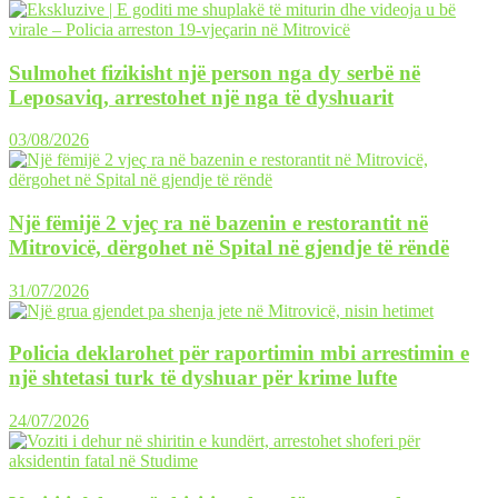
Sulmohet fizikisht një person nga dy serbë në
Leposaviq, arrestohet një nga të dyshuarit
03/08/2026
Një fëmijë 2 vjeç ra në bazenin e restorantit në
Mitrovicë, dërgohet në Spital në gjendje të rëndë
31/07/2026
Policia deklarohet për raportimin mbi arrestimin e
një shtetasi turk të dyshuar për krime lufte
24/07/2026