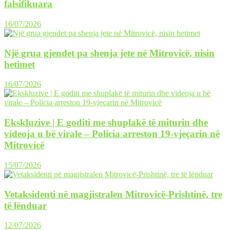
falsifikuara
16/07/2026
Një grua gjendet pa shenja jete në Mitrovicë, nisin
hetimet
16/07/2026
Ekskluzive | E goditi me shuplakë të miturin dhe
videoja u bë virale – Policia arreston 19-vjeçarin në
Mitrovicë
15/07/2026
Vetaksidenti në magjistralen Mitrovicë-Prishtinë, tre
të lënduar
12/07/2026