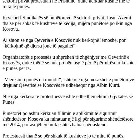
sektorit privat protestuan në Prishtinë, duke kërkuar kushte më të
mira të punës.
Kryetari i Sindikatës së punëtorëve të sektorit privat, Jusuf Azemi
tha se për shkak të kushteve të këqija, mijëra punëtorë po ikin nga
Kosova.
Ai shton se nga Qeveria e Kosovës nuk kërkojnë lëmoshë, por
“kërkojmë që djersa jonë të paguhet”.
Organizatorët e protestës u shprehën të zhgënjyer me Qeverinë e
Kosovës, duke thënë se nuk po bën asgjë për të përmirësuar kushtet
e punës për ta.
“Vlerësim i punës e i mundit”, ishte një nga mesazhet e punëtorëve
drejtuar Qeverisë së Kosovës të udhëhequr nga Albin Kurti.
Një nga kërkesat e protestuesve ishte edhe themelimi i Gjykatës së
Punës.
Punëtorët po ashtu kërkuan fillimin e aplikimit të sigurimit
shëndetësor. Kosova ka miratuar një ligj për sigurime shëndetësore
më 2014, por asnjëherë nuk është zbatuar për askënd.
Protestuesit thanë se për shkak të kushteve jo të mira të punës,