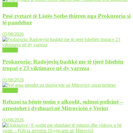
LAJME
Pesë zyrtarë të Listës Serbe thirren nga Prokuroria si
të pandehur
05/08/2026
LAJME
Prokuroria: Radojeviq bashkë me të tjerë fshehën
trupat e 23 viktimave në dy varreza
05/08/2026
LAJME
Refuzoi ta bënte testin e alkoolit, sulmoi policinë –
arrestohet i dyshuari në Mitrovicën e Veriut
03/08/2026