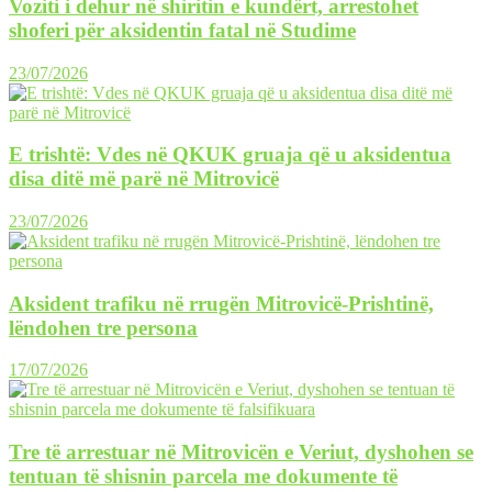
Voziti i dehur në shiritin e kundërt, arrestohet
shoferi për aksidentin fatal në Studime
23/07/2026
E trishtë: Vdes në QKUK gruaja që u aksidentua
disa ditë më parë në Mitrovicë
23/07/2026
Aksident trafiku në rrugën Mitrovicë-Prishtinë,
lëndohen tre persona
17/07/2026
Tre të arrestuar në Mitrovicën e Veriut, dyshohen se
tentuan të shisnin parcela me dokumente të