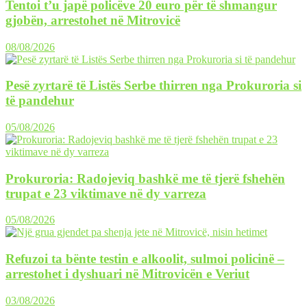
Tentoi t’u japë policëve 20 euro për të shmangur
gjobën, arrestohet në Mitrovicë
08/08/2026
Pesë zyrtarë të Listës Serbe thirren nga Prokuroria si
të pandehur
05/08/2026
Prokuroria: Radojeviq bashkë me të tjerë fshehën
trupat e 23 viktimave në dy varreza
05/08/2026
Refuzoi ta bënte testin e alkoolit, sulmoi policinë –
arrestohet i dyshuari në Mitrovicën e Veriut
03/08/2026