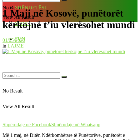
No Result
SHËNDETËSI
1 Maji në Kosovë, punëtorët
View All Result
kërkojnë t’iu vlerësohet mundi
SPORT
FUN
01/05/2022
in
LAJME
No Result
View All Result
Shpërndaje në Facebook
Shpërndaje në Whatsapp
Më 1 maj, në Ditën Ndërkombëtare të Punëtorëve, punëtorët e