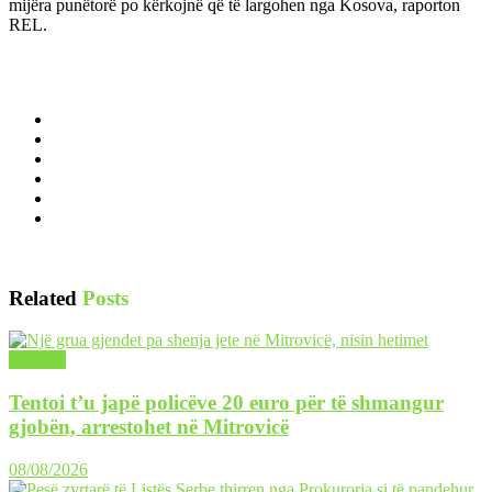
mijëra punëtorë po kërkojnë që të largohen nga Kosova, raporton
REL.
Related
Posts
LAJME
Tentoi t’u japë policëve 20 euro për të shmangur
gjobën, arrestohet në Mitrovicë
08/08/2026