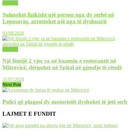
LAJME
Sulmohet fizikisht një person nga dy serbë në
Leposaviq, arrestohet një nga të dyshuarit
03/08/2026
LAJME
Një fëmijë 2 vjeç ra në bazenin e restorantit në
Mitrovicë, dërgohet në Spital në gjendje të rëndë
31/07/2026
Next Post
Polici që plagosi dy motoristët dyshohet të jetë serb
LAJMET E FUNDIT