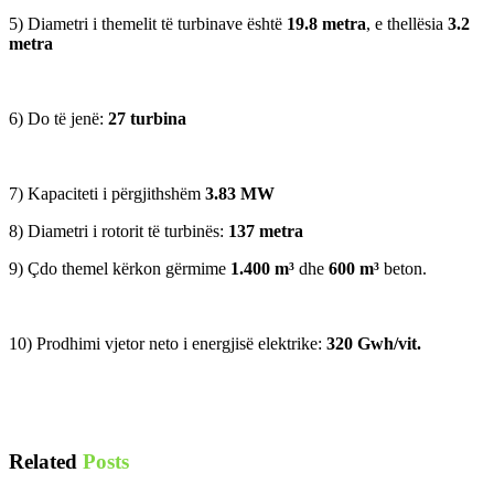
5) Diametri i themelit të turbinave është
19.8 metra
, e thellësia
3.2
metra
6) Do të jenë:
27 turbina
7) Kapaciteti i përgjithshëm
3.83 MW
8) Diametri i rotorit të turbinës:
137 metra
9) Çdo themel kërkon gërmime
1.400 m³
dhe
600 m³
beton.
10) Prodhimi vjetor neto i energjisë elektrike:
320 Gwh/vit.
Related
Posts