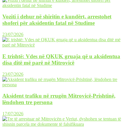
Voziti i dehur në shiritin e kundërt, arrestohet
shoferi për aksidentin fatal në Studime
23/07/2026
E trishtë: Vdes në QKUK gruaja që u aksidentua
disa ditë më parë në Mitrovicë
23/07/2026
Aksident trafiku në rrugën Mitrovicë-Prishtinë,
lëndohen tre persona
17/07/2026