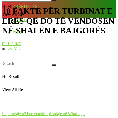
No Result
SHËNDETËSI
10 FAKTE PËR TURBINAT E
View All Result
ERËS QË DO TË VENDOSEN
SPORT
NË SHALËN E BAJGORËS
FUN
05/10/2020
in
LAJME
No Result
View All Result
Shpërndaje në Facebook
Shpërndaje në Whatsapp