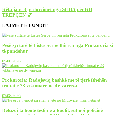
Këta janë 3 përforcimet nga SHBA për KB
TREPÇËN 🏀
LAJMET E FUNDIT
Pesë zyrtarë të Listës Serbe thirren nga Prokuroria si
të pandehur
05/08/2026
Prokuroria: Radojeviq bashkë me të tjerë fshehën
trupat e 23 viktimave në dy varreza
05/08/2026
Refuzoi ta bënte testin e alkoolit, sulmoi policinë –