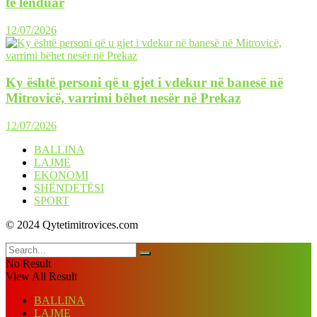
të lënduar
12/07/2026
Ky është personi që u gjet i vdekur në banesë në
Mitrovicë, varrimi bëhet nesër në Prekaz
12/07/2026
BALLINA
LAJME
EKONOMI
SHËNDETËSI
SPORT
© 2024 Qytetimitrovices.com
No Result
View All Result
BALLINA
LAJME