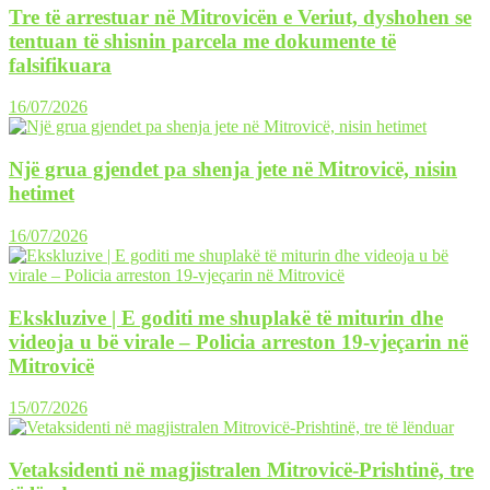
Tre të arrestuar në Mitrovicën e Veriut, dyshohen se
tentuan të shisnin parcela me dokumente të
falsifikuara
16/07/2026
Një grua gjendet pa shenja jete në Mitrovicë, nisin
hetimet
16/07/2026
Ekskluzive | E goditi me shuplakë të miturin dhe
videoja u bë virale – Policia arreston 19-vjeçarin në
Mitrovicë
15/07/2026
Vetaksidenti në magjistralen Mitrovicë-Prishtinë, tre