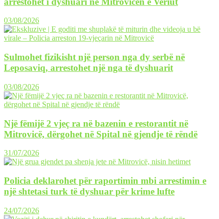
arrestohet i dyshuari në Mitrovicën e Veriut
03/08/2026
Sulmohet fizikisht një person nga dy serbë në
Leposaviq, arrestohet një nga të dyshuarit
03/08/2026
Një fëmijë 2 vjeç ra në bazenin e restorantit në
Mitrovicë, dërgohet në Spital në gjendje të rëndë
31/07/2026
Policia deklarohet për raportimin mbi arrestimin e
një shtetasi turk të dyshuar për krime lufte
24/07/2026