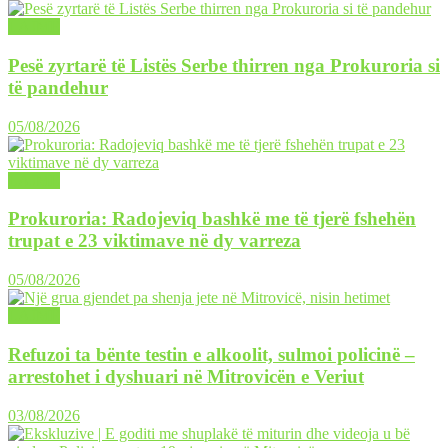
LAJME
Pesë zyrtarë të Listës Serbe thirren nga Prokuroria si
të pandehur
05/08/2026
LAJME
Prokuroria: Radojeviq bashkë me të tjerë fshehën
trupat e 23 viktimave në dy varreza
05/08/2026
LAJME
Refuzoi ta bënte testin e alkoolit, sulmoi policinë –
arrestohet i dyshuari në Mitrovicën e Veriut
03/08/2026