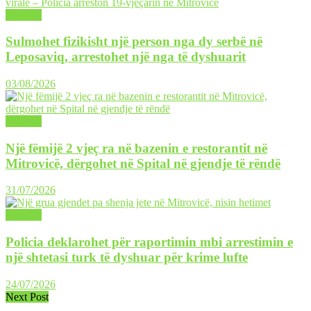
LAJME
Sulmohet fizikisht një person nga dy serbë në
Leposaviq, arrestohet një nga të dyshuarit
03/08/2026
LAJME
Një fëmijë 2 vjeç ra në bazenin e restorantit në
Mitrovicë, dërgohet në Spital në gjendje të rëndë
31/07/2026
LAJME
Policia deklarohet për raportimin mbi arrestimin e
një shtetasi turk të dyshuar për krime lufte
24/07/2026
Next Post