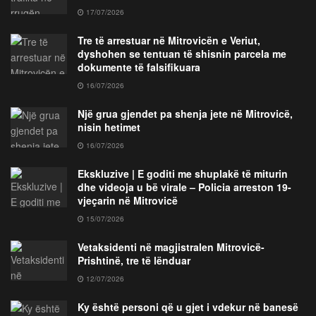
17/07/2026
Tre të arrestuar në Mitrovicën e Veriut,
dyshohen se tentuan të shisnin parcela me
dokumente të falsifikuara
16/07/2026
Një grua gjendet pa shenja jete në Mitrovicë,
nisin hetimet
16/07/2026
Ekskluzive | E goditi me shuplakë të miturin
dhe videoja u bë virale – Policia arreston 19-
vjeçarin në Mitrovicë
15/07/2026
Vetaksidenti në magjistralen Mitrovicë-
Prishtinë, tre të lënduar
12/07/2026
Ky është personi që u gjet i vdekur në banesë