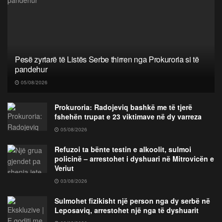
Pesë zyrtarë të Listës Serbe thirren nga Prokuroria si të
pandehur
05/08/2026
Prokuroria: Radojeviq bashkë me të tjerë
fshehën trupat e 23 viktimave në dy varreza
05/08/2026
Refuzoi ta bënte testin e alkoolit, sulmoi
policinë – arrestohet i dyshuari në Mitrovicën e
Veriut
03/08/2026
Sulmohet fizikisht një person nga dy serbë në
Leposaviq, arrestohet një nga të dyshuarit