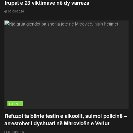
trupat e 23 viktimave në dy varreza
05/08/2026
LAJME
Refuzoi ta bënte testin e alkoolit, sulmoi policinë –
arrestohet i dyshuari në Mitrovicën e Veriut
03/08/2026