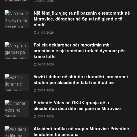
03/08/2026
Një fëmijë 2 vjeç ra në bazenin e restorantit në
Mitrovicë, dërgohet në Spital në gjendje të
rëndë
31/07/2026
Policia deklarohet për raportimin mbi
arrestimin e një shtetasi turk të dyshuar për
krime lufte
24/07/2026
Voziti i dehur në shiritin e kundërt, arrestohet
shoferi për aksidentin fatal në Studime
23/07/2026
E trishtë: Vdes në QKUK gruaja që u
aksidentua disa ditë më parë në Mitrovicë
23/07/2026
Aksident trafiku në rrugën Mitrovicë-Prishtinë,
lëndohen tre persona