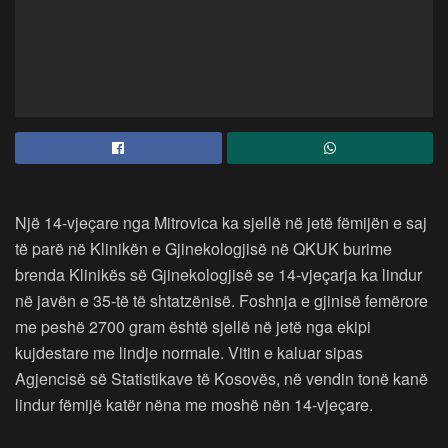
Një 14-vjeçare nga Mitrovica ka sjellë në jetë fëmijën e saj
të parë në Klinikën e Gjinekologjisë në QKUK burime
brenda Klinikës së Gjinekologjisë se 14-vjeçarja ka lindur
në javën e 35-të të shtatzënisë. Foshnja e gjinisë femërore
me peshë 2700 gram është sjellë në jetë nga ekipi
kujdestare me lindje normale. Vitin e kaluar sipas
Agjencisë së Statistikave të Kosovës, në vendin tonë kanë
lindur fëmijë katër nëna me moshë nën 14-vjeçare.