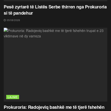
Pesë zyrtarë të Listës Serbe thirren nga Prokuroria
si të pandehur
05/08/2026
LAJME
Prokuroria: Radojeviq bashkë me të tjerë fshehën