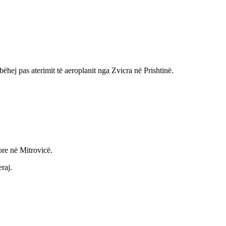
 bëhej pas aterimit të aeroplanit nga Zvicra në Prishtinë.
ore në Mitrovicë.
raj.