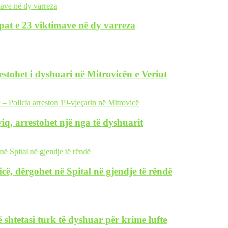
pat e 23 viktimave në dy varreza
restohet i dyshuari në Mitrovicën e Veriut
iq, arrestohet një nga të dyshuarit
icë, dërgohet në Spital në gjendje të rëndë
 shtetasi turk të dyshuar për krime lufte