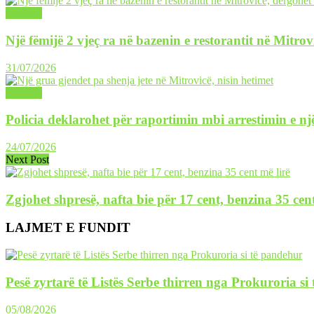
LAJME
Një fëmijë 2 vjeç ra në bazenin e restorantit në Mitrov
31/07/2026
LAJME
Policia deklarohet për raportimin mbi arrestimin e një
24/07/2026
Next Post
Zgjohet shpresë, nafta bie për 17 cent, benzina 35 cent
LAJMET E FUNDIT
Pesë zyrtarë të Listës Serbe thirren nga Prokuroria si
05/08/2026