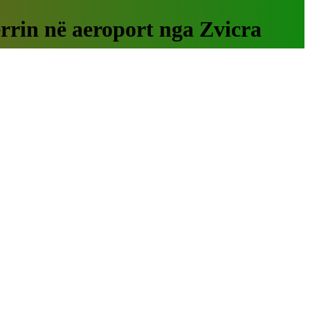
ërrin në aeroport nga Zvicra