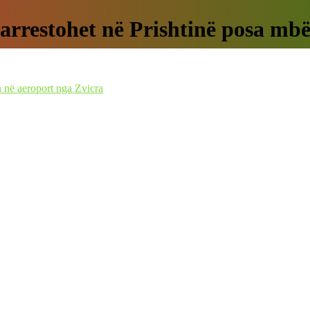
a arrestohet në Prishtinë posa mb