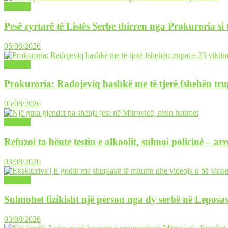
LAJME
Pesë zyrtarë të Listës Serbe thirren nga Prokuroria si
05/08/2026
LAJME
Prokuroria: Radojeviq bashkë me të tjerë fshehën tru
05/08/2026
LAJME
Refuzoi ta bënte testin e alkoolit, sulmoi policinë – ar
03/08/2026
LAJME
Sulmohet fizikisht një person nga dy serbë në Leposav
03/08/2026