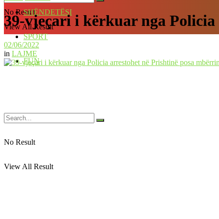
No Result
SHËNDETËSI
39-vjeçari i kërkuar nga Polici
View All Result
SPORT
02/06/2022
in
LAJME
FUN
No Result
View All Result