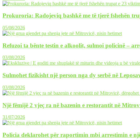
Prokuroria: Radojeviq bashkë me të tjerë fshehën tru
05/08/2026
Refuzoi ta bënte testin e alkoolit, sulmoi policinë – ar
03/08/2026
Sulmohet fizikisht një person nga dy serbë në Leposav
03/08/2026
Një fëmijë 2 vjeç ra në bazenin e restorantit në Mitrov
31/07/2026
Policia deklarohet për raportimin mbi arrestimin e një