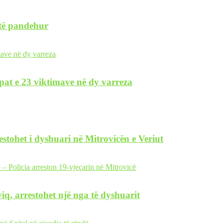
 të pandehur
pat e 23 viktimave në dy varreza
restohet i dyshuari në Mitrovicën e Veriut
iq, arrestohet një nga të dyshuarit