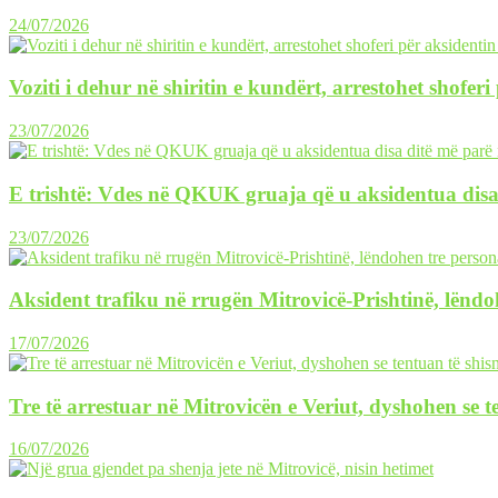
24/07/2026
Voziti i dehur në shiritin e kundërt, arrestohet shofer
23/07/2026
E trishtë: Vdes në QKUK gruaja që u aksidentua disa
23/07/2026
Aksident trafiku në rrugën Mitrovicë-Prishtinë, lëndo
17/07/2026
Tre të arrestuar në Mitrovicën e Veriut, dyshohen se 
16/07/2026