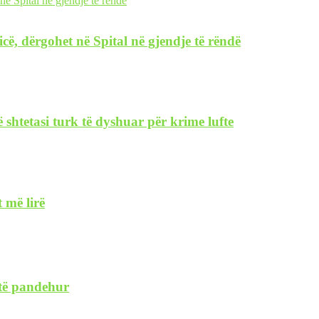
icë, dërgohet në Spital në gjendje të rëndë
 shtetasi turk të dyshuar për krime lufte
 më lirë
 të pandehur