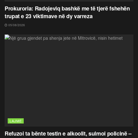
Prokuroria: Radojeviq bashkë me të tjerë fshehën
trupat e 23 viktimave në dy varreza
05/08/2026
LAJME
Refuzoi ta bënte testin e alkoolit, sulmoi policinë –