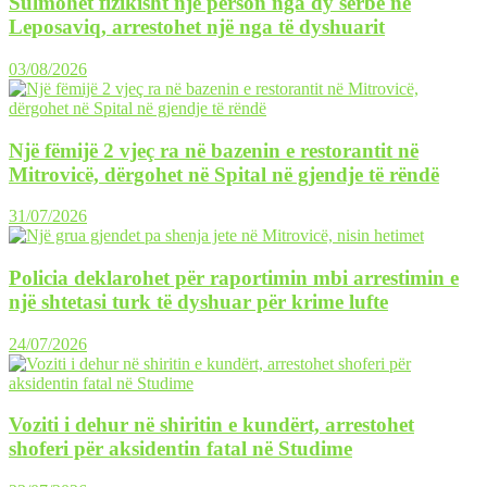
Sulmohet fizikisht një person nga dy serbë në
Leposaviq, arrestohet një nga të dyshuarit
03/08/2026
Një fëmijë 2 vjeç ra në bazenin e restorantit në
Mitrovicë, dërgohet në Spital në gjendje të rëndë
31/07/2026
Policia deklarohet për raportimin mbi arrestimin e
një shtetasi turk të dyshuar për krime lufte
24/07/2026
Voziti i dehur në shiritin e kundërt, arrestohet
shoferi për aksidentin fatal në Studime