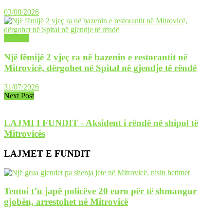
03/08/2026
LAJME
Një fëmijë 2 vjeç ra në bazenin e restorantit në
Mitrovicë, dërgohet në Spital në gjendje të rëndë
31/07/2026
Next Post
LAJMI I FUNDIT - Aksident i rëndë në shipol të
Mitrovicës
LAJMET E FUNDIT
Tentoi t’u japë policëve 20 euro për të shmangur
gjobën, arrestohet në Mitrovicë