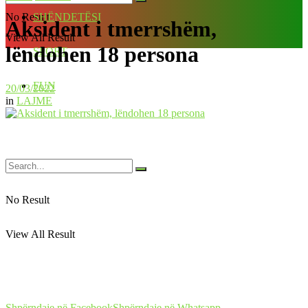
No Result
SHËNDETËSI
Aksident i tmerrshëm,
View All Result
lëndohen 18 persona
SPORT
FUN
20/03/2022
in
LAJME
No Result
View All Result
Shpërndaje në Facebook
Shpërndaje në Whatsapp