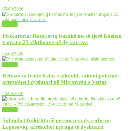
05/08/2026
LAJME
Prokuroria: Radojeviq bashkë me të tjerë fshehën
trupat e 23 viktimave në dy varreza
05/08/2026
LAJME
Refuzoi ta bënte testin e alkoolit, sulmoi policinë –
arrestohet i dyshuari në Mitrovicën e Veriut
03/08/2026
LAJME
Sulmohet fizikisht një person nga dy serbë në
Leposaviq, arrestohet një nga të dyshuarit