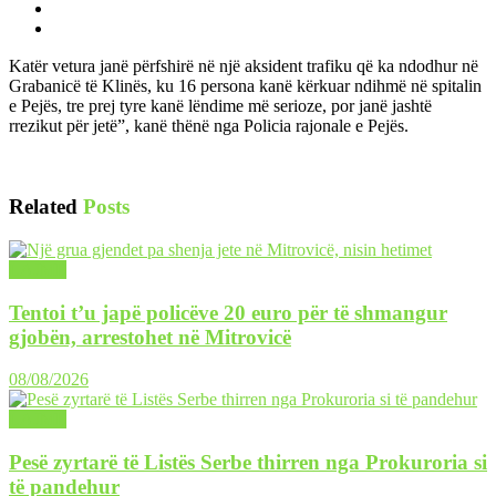
Katër vetura janë përfshirë në një aksident trafiku që ka ndodhur në
Grabanicë të Klinës, ku 16 persona kanë kërkuar ndihmë në spitalin
e Pejës, tre prej tyre kanë lëndime më serioze, por janë jashtë
rrezikut për jetë”, kanë thënë nga Policia rajonale e Pejës.
Related
Posts
LAJME
Tentoi t’u japë policëve 20 euro për të shmangur
gjobën, arrestohet në Mitrovicë
08/08/2026
LAJME
Pesë zyrtarë të Listës Serbe thirren nga Prokuroria si
të pandehur