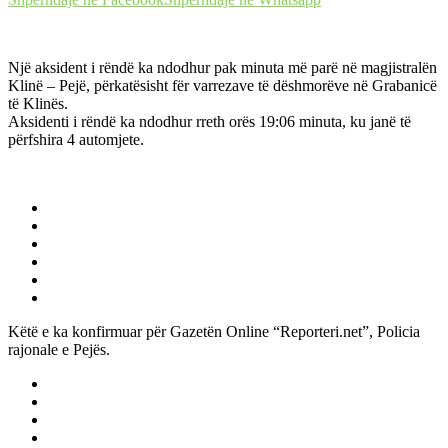
Një aksident i rëndë ka ndodhur pak minuta më parë në magjistralën
Klinë – Pejë, përkatësisht fër varrezave të dëshmorëve në Grabanicë
të Klinës.
Aksidenti i rëndë ka ndodhur rreth orës 19:06 minuta, ku janë të
përfshira 4 automjete.
Këtë e ka konfirmuar për Gazetën Online “Reporteri.net”, Policia
rajonale e Pejës.