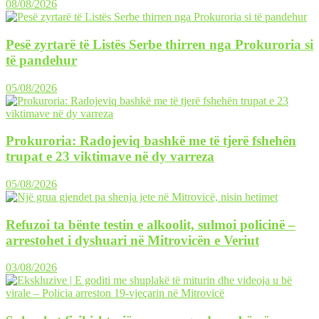
08/08/2026
Pesë zyrtarë të Listës Serbe thirren nga Prokuroria si
të pandehur
05/08/2026
Prokuroria: Radojeviq bashkë me të tjerë fshehën
trupat e 23 viktimave në dy varreza
05/08/2026
Refuzoi ta bënte testin e alkoolit, sulmoi policinë –
arrestohet i dyshuari në Mitrovicën e Veriut
03/08/2026