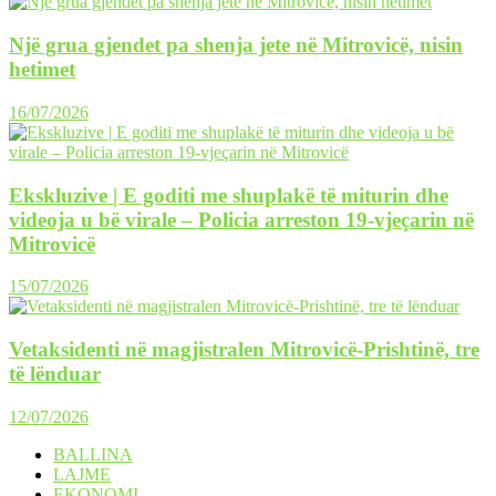
Një grua gjendet pa shenja jete në Mitrovicë, nisin
hetimet
16/07/2026
Ekskluzive | E goditi me shuplakë të miturin dhe
videoja u bë virale – Policia arreston 19-vjeçarin në
Mitrovicë
15/07/2026
Vetaksidenti në magjistralen Mitrovicë-Prishtinë, tre
të lënduar
12/07/2026
BALLINA
LAJME
EKONOMI