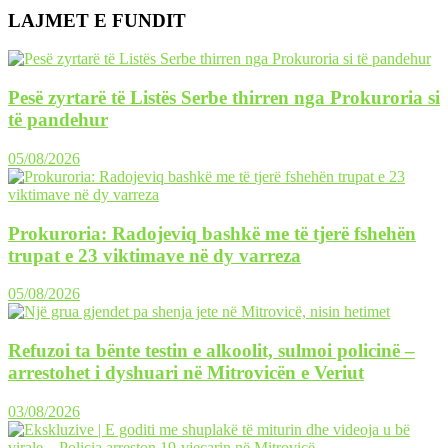
LAJMET E FUNDIT
Pesë zyrtarë të Listës Serbe thirren nga Prokuroria si
të pandehur
05/08/2026
Prokuroria: Radojeviq bashkë me të tjerë fshehën
trupat e 23 viktimave në dy varreza
05/08/2026
Refuzoi ta bënte testin e alkoolit, sulmoi policinë –
arrestohet i dyshuari në Mitrovicën e Veriut
03/08/2026