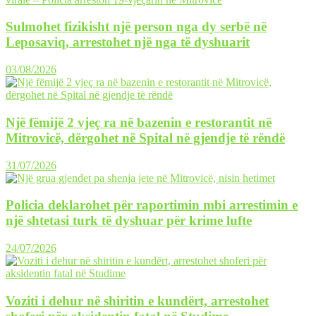
Sulmohet fizikisht një person nga dy serbë në
Leposaviq, arrestohet një nga të dyshuarit
03/08/2026
Një fëmijë 2 vjeç ra në bazenin e restorantit në
Mitrovicë, dërgohet në Spital në gjendje të rëndë
31/07/2026
Policia deklarohet për raportimin mbi arrestimin e
një shtetasi turk të dyshuar për krime lufte
24/07/2026
Voziti i dehur në shiritin e kundërt, arrestohet