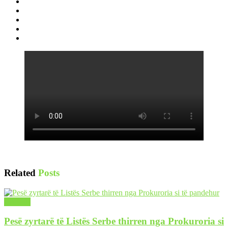
Related
Posts
LAJME
Pesë zyrtarë të Listës Serbe thirren nga Prokuroria si