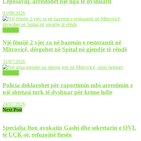
Leposaviq, arrestohet një nga të dyshuarit
03/08/2026
LAJME
Një fëmijë 2 vjeç ra në bazenin e restorantit në
Mitrovicë, dërgohet në Spital në gjendje të rëndë
31/07/2026
LAJME
Policia deklarohet për raportimin mbi arrestimin e
një shtetasi turk të dyshuar për krime lufte
24/07/2026
Next Post
Specialja fton avokatin Gashi dhe sekretarin e OVL
të UÇK-së, refuzojnë ftesën