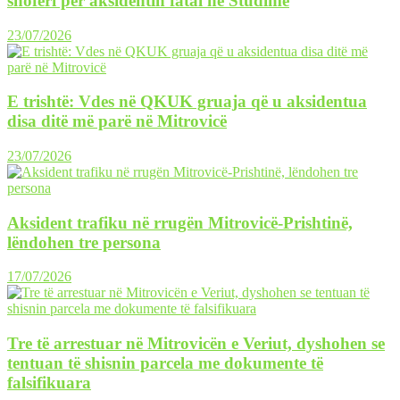
shoferi për aksidentin fatal në Studime
23/07/2026
E trishtë: Vdes në QKUK gruaja që u aksidentua
disa ditë më parë në Mitrovicë
23/07/2026
Aksident trafiku në rrugën Mitrovicë-Prishtinë,
lëndohen tre persona
17/07/2026
Tre të arrestuar në Mitrovicën e Veriut, dyshohen se
tentuan të shisnin parcela me dokumente të
falsifikuara