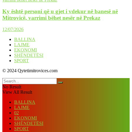
Ky është personi që u gjet i vdekur në banesë në
Mitrovicë, varrimi bëhet nesër në Prekaz
12/07/2026
BALLINA
LAJME
EKONOMI
SHËNDETËSI
SPORT
© 2024 Qytetimitrovices.com
No Result
View All Result
BALLINA
LAJME
02
EKONOMI
SHËNDETËSI
SPORT