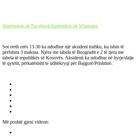
Shpërndaje në Facebook
Shpërndaje në Whatsapp
Sot rreth orës 13.30 ka ndodhur një aksident trafiku, ku ishin të
përfshira 3 makina. Njëra me tabela të Beogradit e 2 të tjera me
tabela të republikës së Kosovës. Aksidenti ka ndodhur në hyrje/dalje
të qytetit, përkatësisht te udhëkryqi për Bajgorë/Prishtinë.
Më poshtë gjeni videon: