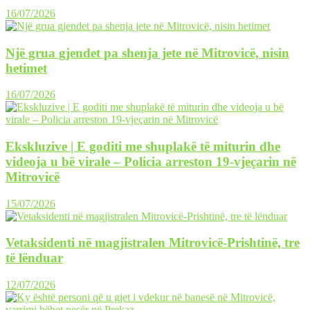
16/07/2026
Një grua gjendet pa shenja jete në Mitrovicë, nisin
hetimet
16/07/2026
Ekskluzive | E goditi me shuplakë të miturin dhe
videoja u bë virale – Policia arreston 19-vjeçarin në
Mitrovicë
15/07/2026
Vetaksidenti në magjistralen Mitrovicë-Prishtinë, tre
të lënduar
12/07/2026