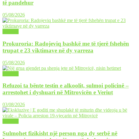
të pandehur
05/08/2026
LAJME
Prokuroria: Radojeviq bashkë me të tjerë fshehën
trupat e 23 viktimave në dy varreza
05/08/2026
LAJME
Refuzoi ta bënte testin e alkoolit, sulmoi policinë –
arrestohet i dyshuari në Mitrovicën e Veriut
03/08/2026
LAJME
Sulmohet fizikisht një person nga dy serbë në