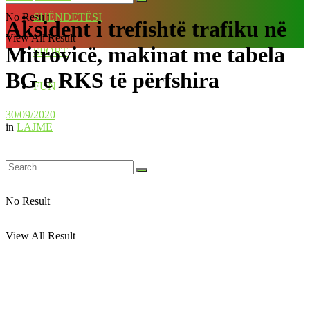
No Result
SHËNDETËSI
Aksident i trefishtë trafiku në
View All Result
Mitrovicë, makinat me tabela
SPORT
BG e RKS të përfshira
FUN
30/09/2020
in
LAJME
No Result
View All Result