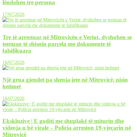
lëndohen tre persona
17/07/2026
Tre të arrestuar në Mitrovicën e Veriut, dyshohen se
tentuan të shisnin parcela me dokumente të
falsifikuara
16/07/2026
Një grua gjendet pa shenja jete në Mitrovicë, nisin
hetimet
16/07/2026
Ekskluzive | E goditi me shuplakë të miturin dhe
videoja u bë virale – Policia arreston 19-vjeçarin në
Mitrovicë