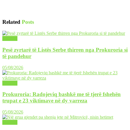
Related
Posts
LAJME
Pesë zyrtarë të Listës Serbe thirren nga Prokuroria si
të pandehur
05/08/2026
LAJME
Prokuroria: Radojeviq bashkë me të tjerë fshehën
trupat e 23 viktimave në dy varreza
05/08/2026
LAJME