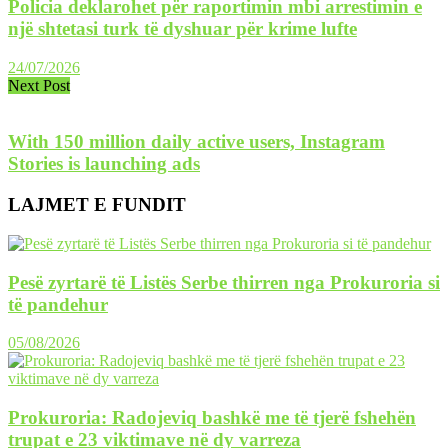
Policia deklarohet për raportimin mbi arrestimin e
një shtetasi turk të dyshuar për krime lufte
24/07/2026
Next Post
With 150 million daily active users, Instagram
Stories is launching ads
LAJMET E FUNDIT
Pesë zyrtarë të Listës Serbe thirren nga Prokuroria si
të pandehur
05/08/2026
Prokuroria: Radojeviq bashkë me të tjerë fshehën
trupat e 23 viktimave në dy varreza