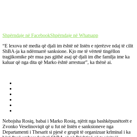
Shpërndaje në Facebook
Shpërndaje në Whatsapp
“E lexova në media që djali im është në listën e njerëzve ndaj të cilit
ShBA-ja ka ndërmarrë sanksione. Kjo me të vërtetë tingëllon
tragjikomike për mua pas gjithë asaj që djali im dhe familja ime ka
kaluar që nga dita që Marko është arrestuar”, ka thënë ai.
Nebojsha Rosiq, babai i Marko Rosiq, njërit nga bashkëpunëtorët e
Zvonko Veselinoviqit që u fut në listën e sanksioneve nga
Departamenti i Thesarit si pjesë e grupit të organizuar krlminal i ka