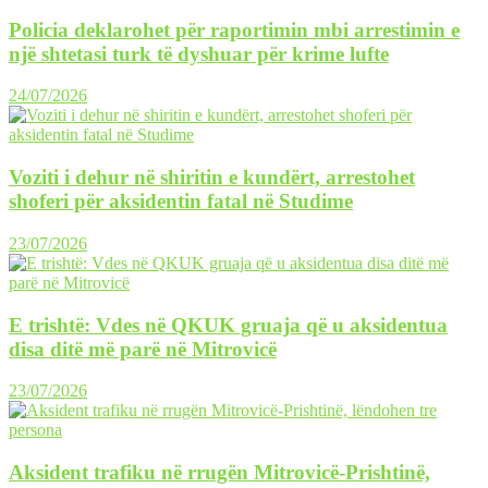
Policia deklarohet për raportimin mbi arrestimin e
një shtetasi turk të dyshuar për krime lufte
24/07/2026
Voziti i dehur në shiritin e kundërt, arrestohet
shoferi për aksidentin fatal në Studime
23/07/2026
E trishtë: Vdes në QKUK gruaja që u aksidentua
disa ditë më parë në Mitrovicë
23/07/2026
Aksident trafiku në rrugën Mitrovicë-Prishtinë,