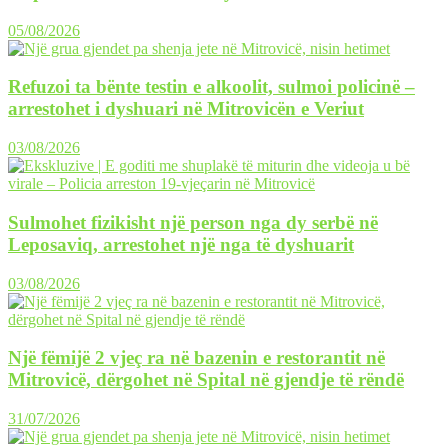
05/08/2026
Refuzoi ta bënte testin e alkoolit, sulmoi policinë –
arrestohet i dyshuari në Mitrovicën e Veriut
03/08/2026
Sulmohet fizikisht një person nga dy serbë në
Leposaviq, arrestohet një nga të dyshuarit
03/08/2026
Një fëmijë 2 vjeç ra në bazenin e restorantit në
Mitrovicë, dërgohet në Spital në gjendje të rëndë
31/07/2026