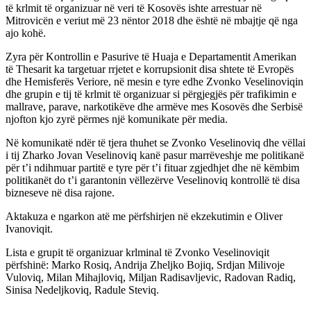
të krlmit të organizuar në veri të Kosovës ishte arrestuar në
Mitrovicën e veriut më 23 nëntor 2018 dhe është në mbajtje që nga
ajo kohë.
Zyra për Kontrollin e Pasurive të Huaja e Departamentit Amerikan
të Thesarit ka targetuar rrjetet e korrupsionit disa shtete të Evropës
dhe Hemisferës Veriore, në mesin e tyre edhe Zvonko Veselinoviqin
dhe grupin e tij të krlmit të organizuar si përgjegjës për trafikimin e
mallrave, parave, narkotikëve dhe armëve mes Kosovës dhe Serbisë
njofton kjo zyrë përmes një komunikate për media.
Në komunikatë ndër të tjera thuhet se Zvonko Veselinoviq dhe vëllai
i tij Zharko Jovan Veselinoviq kanë pasur marrëveshje me politikanë
për t’i ndihmuar partitë e tyre për t’i fituar zgjedhjet dhe në këmbim
politikanët do t’i garantonin vëllezërve Veselinoviq kontrollë të disa
bizneseve në disa rajone.
Aktakuza e ngarkon atë me përfshirjen në ekzekutimin e Oliver
Ivanoviqit.
Lista e grupit të organizuar krlminal të Zvonko Veselinoviqit
përfshinë: Marko Rosiq, Andrija Zheljko Bojiq, Srdjan Milivoje
Vuloviq, Milan Mihajloviq, Miljan Radisavljevic, Radovan Radiq,
Sinisa Nedeljkoviq, Radule Steviq.