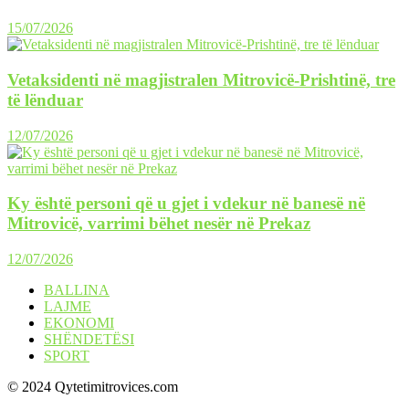
15/07/2026
Vetaksidenti në magjistralen Mitrovicë-Prishtinë, tre
të lënduar
12/07/2026
Ky është personi që u gjet i vdekur në banesë në
Mitrovicë, varrimi bëhet nesër në Prekaz
12/07/2026
BALLINA
LAJME
EKONOMI
SHËNDETËSI
SPORT
© 2024 Qytetimitrovices.com