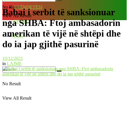
No Result
SHËNDETËSI
Babai i serbit të sanksionuar
View All Result
nga SHBA: Ftoj ambasadorin
SPORT
amerikan të vijë në shtëpi dhe
FUN
do ia jap gjithë pasurinë
10/12/2021
in
LAJME
No Result
View All Result