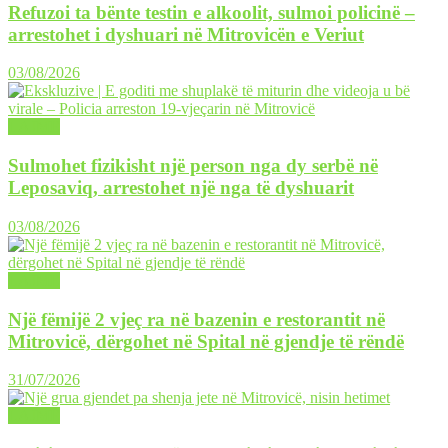
Refuzoi ta bënte testin e alkoolit, sulmoi policinë –
arrestohet i dyshuari në Mitrovicën e Veriut
03/08/2026
LAJME
Sulmohet fizikisht një person nga dy serbë në
Leposaviq, arrestohet një nga të dyshuarit
03/08/2026
LAJME
Një fëmijë 2 vjeç ra në bazenin e restorantit në
Mitrovicë, dërgohet në Spital në gjendje të rëndë
31/07/2026
LAJME