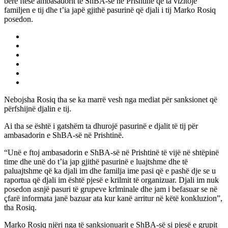
bërë ftesë ambasadorit të ShBA-së në Prishtinë që ta vizitojë
familjen e tij dhe t’ia japë gjithë pasurinë që djali i tij Marko Rosiq
posedon.
Nebojsha Rosiq tha se ka marrë vesh nga mediat për sanksionet që
përfshijnë djalin e tij.
Ai tha se është i gatshëm ta dhurojë pasurinë e djalit të tij për
ambasadorin e ShBA-së në Prishtinë.
“Unë e ftoj ambasadorin e ShBA-së në Prishtinë të vijë në shtëpinë
time dhe unë do t’ia jap gjithë pasurinë e luajtshme dhe të
paluajtshme që ka djali im dhe familja ime pasi që e pashë dje se u
raportua që djali im është pjesë e krilmit të organizuar. Djali im nuk
posedon asnjë pasuri të grupeve krlminale dhe jam i befasuar se në
çfarë informata janë bazuar ata kur kanë arritur në këtë konkluzion”,
tha Rosiq.
Marko Rosiq njëri nga të sanksionuarit e ShBA-së si pjesë e grupit