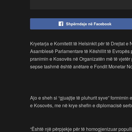
Shpërndaje në Facebook
Kryetarja e Komitetit të Helsinkit për të Drejtat e
Asamblesë Parlamentare të Këshillit të Evropës p
pranimin e Kosovës në Organizatën më të vjetër 
sepse tashmë është anëtare e Fondit Monetar Nd
Ajo e sheh si “gjuajtje të pluhurit syve” formimin 
e Kosovës, me në krye shefin e diplomacisë serbe
“Është një përpjekje për të homogjenizuar populli