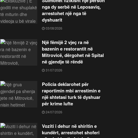
Sulmohet fizikisht një person
nga dy serbë në Leposaviq,
arrestohet një nga të
dyshuarit
03/08/2026
Një fëmijë 2 vjeç ra në
bazenin e restorantit në
Mitrovicë, dërgohet në Spital
në gjendje të rëndë
31/07/2026
Policia deklarohet për
raportimin mbi arrestimin e
një shtetasi turk të dyshuar
për krime lufte
24/07/2026
Voziti i dehur në shiritin e
kundërt, arrestohet shoferi