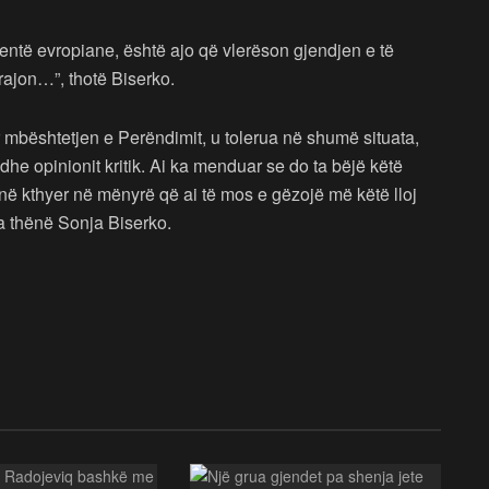
ventë evropiane, është ajo që vlerëson gjendjen e të
rajon…”, thotë Biserko.
 mbështetjen e Perëndimit, u tolerua në shumë situata,
dhe opinionit kritik. Ai ka menduar se do ta bëjë këtë
anë kthyer në mënyrë që ai të mos e gëzojë më këtë lloj
a thënë Sonja Biserko.