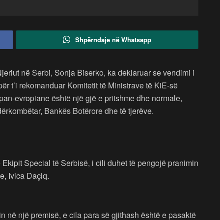
Shpërndaje në Whatsapp
 Njeriut në Serbi, Sonja Biserko, ka deklaruar se vendimi i
ër t’i rekomanduar Komitetit të Ministrave të KiE-së
pan-evropiane është një gjë e pritshme dhe normale,
ërkombëtar, Bankës Botërore dhe të tjerëve.
e Ekipit Special të Serbisë, i cili duhet të pengojë pranimin
, Ivica Daçiq.
n në një premisë, e cila para së gjithash është e pasaktë