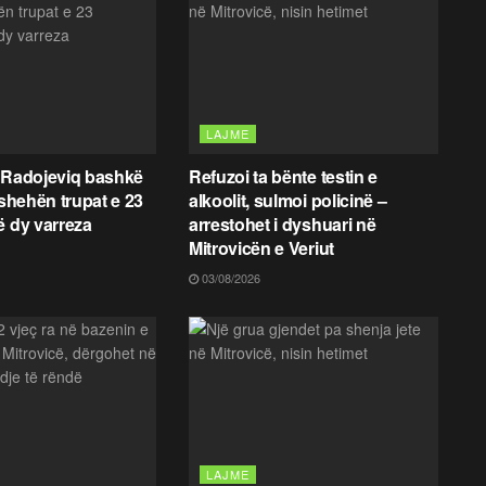
LAJME
 Radojeviq bashkë
Refuzoi ta bënte testin e
fshehën trupat e 23
alkoolit, sulmoi policinë –
ë dy varreza
arrestohet i dyshuari në
Mitrovicën e Veriut
03/08/2026
LAJME