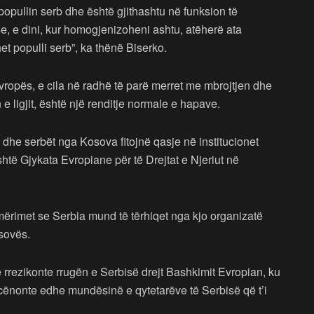
popullin serb dhe është gjithashtu në funksion të
, e dini, kur homogjenizoheni ashtu, atëherë ata
et populli serb”, ka thënë Biserko.
vropës, e cila në radhë të parë merret me mbrojtjen dhe
 e ligjit, është një renditje normale e hapave.
he serbët nga Kosova fitojnë qasje në institucionet
shtë Gjykata Evropiane për të Drejtat e Njeriut në
jmërimet se Serbia mund të tërhiqet nga kjo organizatë
sovës.
 rrezikonte rrugën e Serbisë drejt Bashkimit Evropian, ku
cënonte edhe mundësinë e qytetarëve të Serbisë që t’i