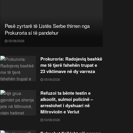
Pesë zyrtarë të Listës Serbe thirren nga
Prokuroria si të pandehur
05/08/2026
Prokuroria: Radojeviq bashkë
me të tjerë fshehën trupat e
23 viktimave në dy varreza
05/08/2026
Refuzoi ta bënte testin e
alkoolit, sulmoi policinë –
arrestohet i dyshuari në
Mitrovicën e Veriut
03/08/2026