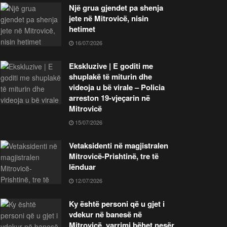
Një grua gjendet pa shenja
jete në Mitrovicë, nisin
hetimet
16/07/2026
Ekskluzive | E goditi me
shuplakë të miturin dhe
videoja u bë virale – Policia
arreston 19-vjeçarin në
Mitrovicë
15/07/2026
Vetaksidenti në magjistralen
Mitrovicë-Prishtinë, tre të
lënduar
12/07/2026
Ky është personi që u gjet i
vdekur në banesë në
Mitrovicë, varrimi bëhet nesër