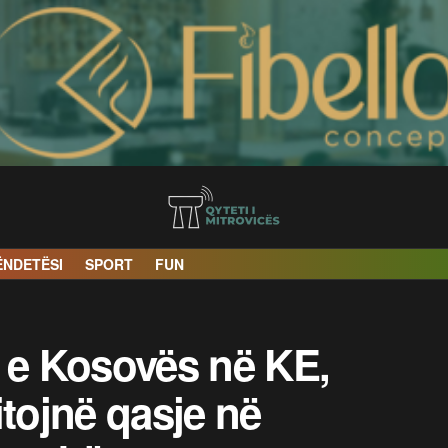
ËNDETËSI
SPORT
FUN
n e Kosovës në KE,
itojnë qasje në