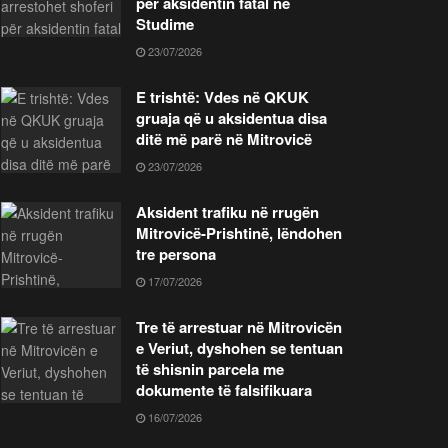
për aksidentin fatal në
Studime
23/07/2026
E trishtë: Vdes në QKUK
gruaja që u aksidentua disa
ditë më parë në Mitrovicë
23/07/2026
Aksident trafiku në rrugën
Mitrovicë-Prishtinë, lëndohen
tre persona
17/07/2026
Tre të arrestuar në Mitrovicën
e Veriut, dyshohen se tentuan
të shisnin parcela me
dokumente të falsifikuara
16/07/2026