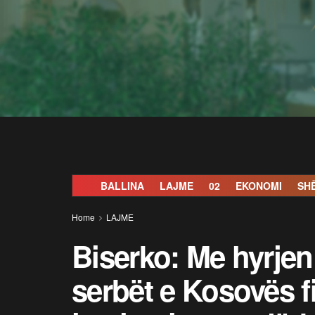
BALLINA
LAJME
02
EKONOMI
SH
Home
LAJME
Biserko: Me hyrje
serbët e Kosovës f