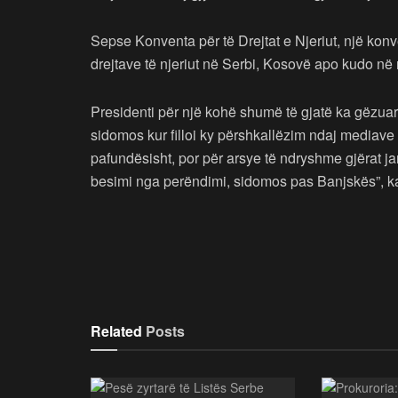
Sepse Konventa për të Drejtat e Njeriut, një kon
drejtave të njeriut në Serbi, Kosovë apo kudo në 
Presidenti për një kohë shumë të gjatë ka gëzuar
sidomos kur filloi ky përshkallëzim ndaj mediave 
pafundësisht, por për arsye të ndryshme gjërat j
besimi nga perëndimi, sidomos pas Banjskës”, k
Related
Posts