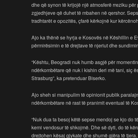
dhe që synon të krijojë një atmosferë rreziku për 
zgjedhjeve që duhet të mbahen në qershor. Sepse
tradhtarët e opozitës, çfarë kërkojnë kur kërcënoh
Ajo ka thënë se hyrja e Kosovës në Këshillin e E
përmirësimin e të drejtave të njeriut dhe sundimin
“Kështu, Beogradi nuk humb asgjë për momentin d
ndërkombëtare që nuk i kishin deri më tani, siç ë
Strasburg”, ka pretenduar Biserko.
Ajo sheh si manipulim të opinionit publik parala
ndërkombëtare në rast të pranimit eventual të Ko
“Nuk dua ta besoj këtë sepse mendoj se kjo do të
kemi vendosur të shkojmë. Dhe së dyti, do të kër
drejtohen kësaj gjykate dhe shumë gjëra të tjera.