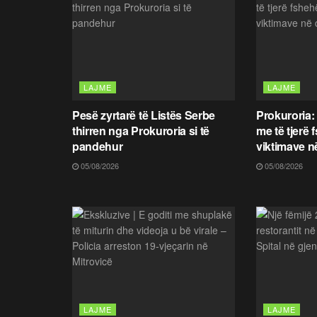
LAJME
LAJME
Pesë zyrtarë të Listës Serbe
Prokuroria:
thirren nga Prokuroria si të
me të tjerë 
pandehur
viktimave n
05/08/2026
05/08/2026
LAJME
LAJME