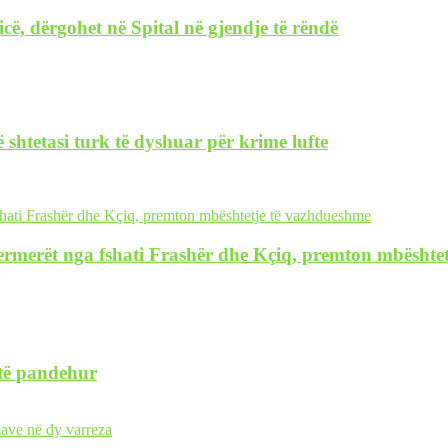
icë, dërgohet në Spital në gjendje të rëndë
 shtetasi turk të dyshuar për krime lufte
n fermerët nga fshati Frashër dhe Kçiq, premton mbësht
 të pandehur