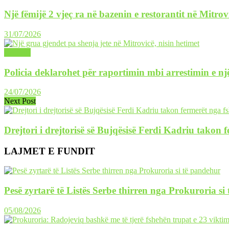
Një fëmijë 2 vjeç ra në bazenin e restorantit në Mitrov
31/07/2026
LAJME
Policia deklarohet për raportimin mbi arrestimin e një
24/07/2026
Next Post
Drejtori i drejtorisë së Bujqësisë Ferdi Kadriu tako
LAJMET E FUNDIT
Pesë zyrtarë të Listës Serbe thirren nga Prokuroria si
05/08/2026