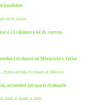
 të pandehur
pat e 23 viktimave në dy varreza
restohet i dyshuari në Mitrovicën e Veriut
iq, arrestohet një nga të dyshuarit