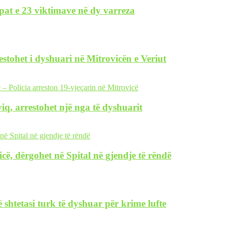
pat e 23 viktimave në dy varreza
restohet i dyshuari në Mitrovicën e Veriut
iq, arrestohet një nga të dyshuarit
icë, dërgohet në Spital në gjendje të rëndë
 shtetasi turk të dyshuar për krime lufte