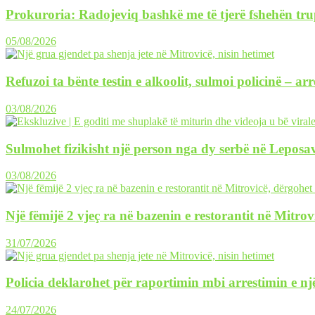
Prokuroria: Radojeviq bashkë me të tjerë fshehën tru
05/08/2026
Refuzoi ta bënte testin e alkoolit, sulmoi policinë – ar
03/08/2026
Sulmohet fizikisht një person nga dy serbë në Leposav
03/08/2026
Një fëmijë 2 vjeç ra në bazenin e restorantit në Mitrov
31/07/2026
Policia deklarohet për raportimin mbi arrestimin e një
24/07/2026