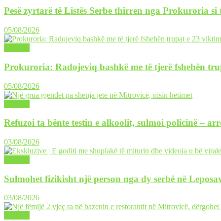
Pesë zyrtarë të Listës Serbe thirren nga Prokuroria si
05/08/2026
LAJME
Prokuroria: Radojeviq bashkë me të tjerë fshehën tru
05/08/2026
LAJME
Refuzoi ta bënte testin e alkoolit, sulmoi policinë – ar
03/08/2026
LAJME
Sulmohet fizikisht një person nga dy serbë në Leposav
03/08/2026
LAJME