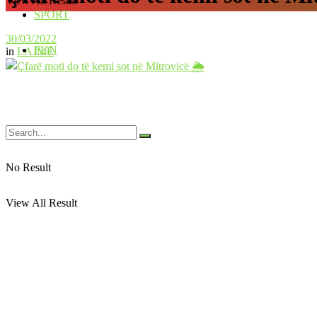
View All Result
SPORT
30/03/2022
FUN
in
LAJME
No Result
View All Result