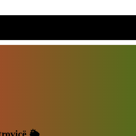
trovicë 🌦