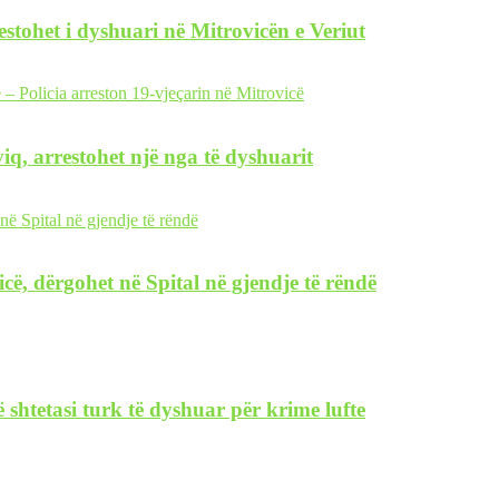
restohet i dyshuari në Mitrovicën e Veriut
iq, arrestohet një nga të dyshuarit
icë, dërgohet në Spital në gjendje të rëndë
 shtetasi turk të dyshuar për krime lufte