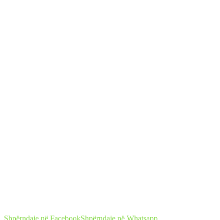
Shpërndaje në Facebook
Shpërndaje në Whatsapp