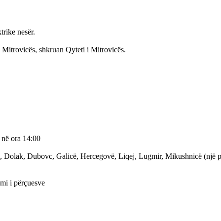
trike nesër.
e Mitrovicës, shkruan Qyteti i Mitrovicës.
 në ora 14:00
, Dolak, Dubovc, Galicë, Hercegovë, Liqej, Lugmir, Mikushnicë (një pje
imi i përçuesve