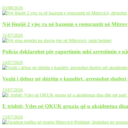
03/08/2026
Një fëmijë 2 vjeç ra në bazenin e restorantit në Mitrov
31/07/2026
Policia deklarohet për raportimin mbi arrestimin e një
24/07/2026
Voziti i dehur në shiritin e kundërt, arrestohet shofer
23/07/2026
E trishtë: Vdes në QKUK gruaja që u aksidentua disa
23/07/2026