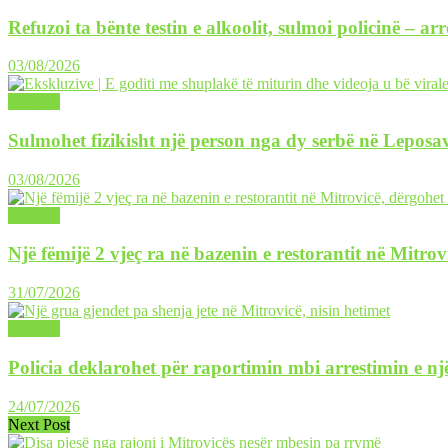
Refuzoi ta bënte testin e alkoolit, sulmoi policinë – ar
03/08/2026
LAJME
Sulmohet fizikisht një person nga dy serbë në Leposav
03/08/2026
LAJME
Një fëmijë 2 vjeç ra në bazenin e restorantit në Mitrov
31/07/2026
LAJME
Policia deklarohet për raportimin mbi arrestimin e një
24/07/2026
Next Post