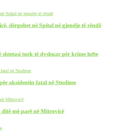
icë, dërgohet në Spital në gjendje të rëndë
 shtetasi turk të dyshuar për krime lufte
i për aksidentin fatal në Studime
 ditë më parë në Mitrovicë