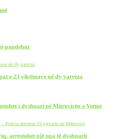
ymë
 të pandehur
pat e 23 viktimave në dy varreza
restohet i dyshuari në Mitrovicën e Veriut
iq, arrestohet një nga të dyshuarit