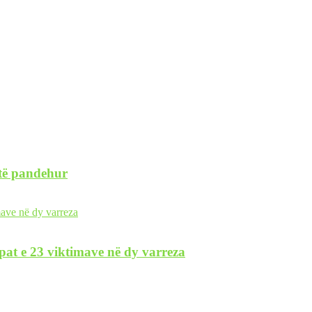
 të pandehur
pat e 23 viktimave në dy varreza