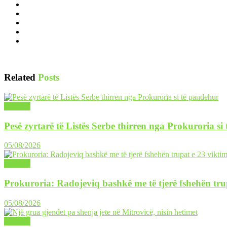
Related
Posts
LAJME
Pesë zyrtarë të Listës Serbe thirren nga Prokuroria si
05/08/2026
LAJME
Prokuroria: Radojeviq bashkë me të tjerë fshehën tru
05/08/2026
LAJME