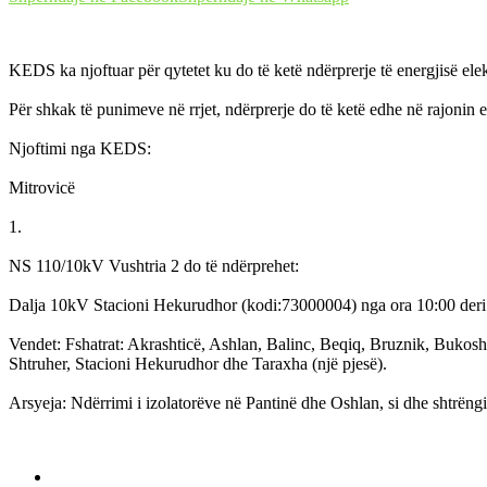
KEDS ka njoftuar për qytetet ku do të ketë ndërprerje të energjisë elek
Për shkak të punimeve në rrjet, ndërprerje do të ketë edhe në rajonin 
Njoftimi nga KEDS:
Mitrovicë
1.
NS 110/10kV Vushtria 2 do të ndërprehet:
Dalja 10kV Stacioni Hekurudhor (kodi:73000004) nga ora 10:00 deri
Vendet: Fshatrat: Akrashticë, Ashlan, Balinc, Beqiq, Bruznik, Bukosh
Shtruher, Stacioni Hekurudhor dhe Taraxha (një pjesë).
Arsyeja: Ndërrimi i izolatorëve në Pantinë dhe Oshlan, si dhe shtrëng