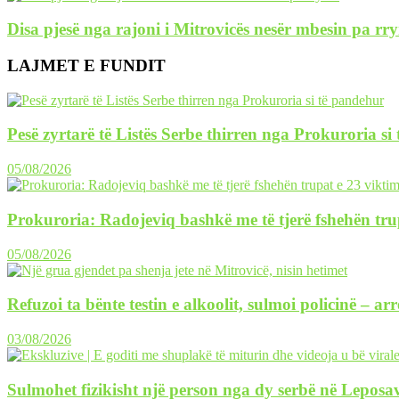
Disa pjesë nga rajoni i Mitrovicës nesër mbesin pa rr
LAJMET E FUNDIT
Pesë zyrtarë të Listës Serbe thirren nga Prokuroria si
05/08/2026
Prokuroria: Radojeviq bashkë me të tjerë fshehën tru
05/08/2026
Refuzoi ta bënte testin e alkoolit, sulmoi policinë – ar
03/08/2026
Sulmohet fizikisht një person nga dy serbë në Leposav