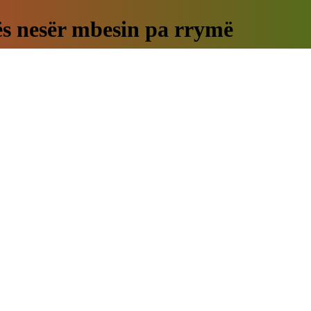
cës nesër mbesin pa rrymë