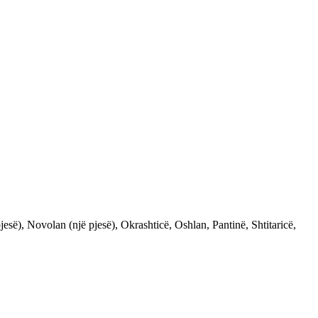
së), Novolan (një pjesë), Okrashticë, Oshlan, Pantinë, Shtitaricë,