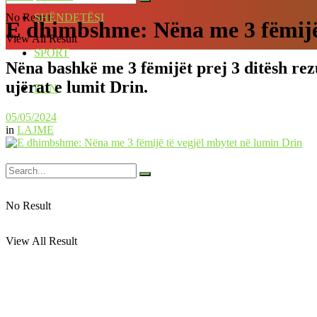
No Result
SHËNDETËSI
E dhimbshme: Nëna me 3 fëmijë 
View All Result
SPORT
Nëna bashkë me 3 fëmijët prej 3 ditësh rez
ujërat e lumit Drin.
FUN
05/05/2024
in
LAJME
No Result
View All Result