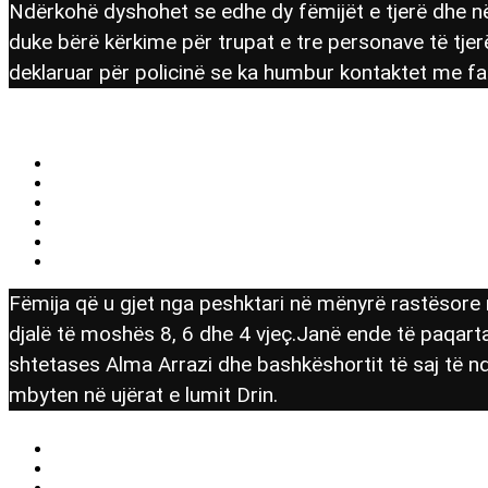
Ndërkohë dyshohet se edhe dy fëmijët e tjerë dhe 
duke bërë kërkime për trupat e tre personave të tjerë
deklaruar për policinë se ka humbur kontaktet me fami
Fëmija që u gjet nga peshktari në mënyrë rastësore n
djalë të moshës 8, 6 dhe 4 vjeç.Janë ende të paqarta
shtetases Alma Arrazi dhe bashkëshortit të saj të nd
mbyten në ujërat e lumit Drin.