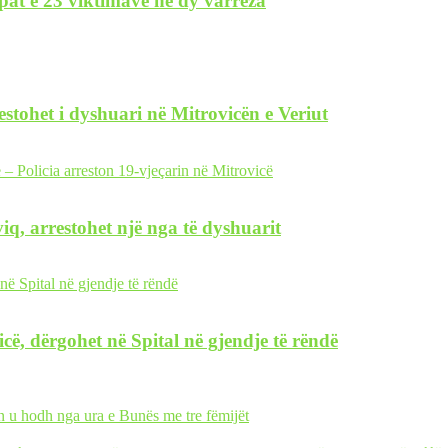
pat e 23 viktimave në dy varreza
restohet i dyshuari në Mitrovicën e Veriut
iq, arrestohet një nga të dyshuarit
icë, dërgohet në Spital në gjendje të rëndë