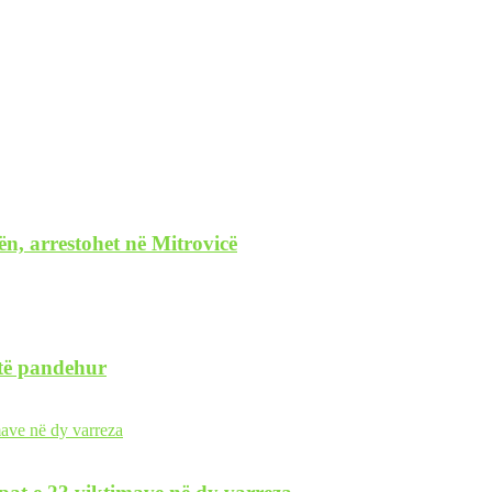
ën, arrestohet në Mitrovicë
 të pandehur