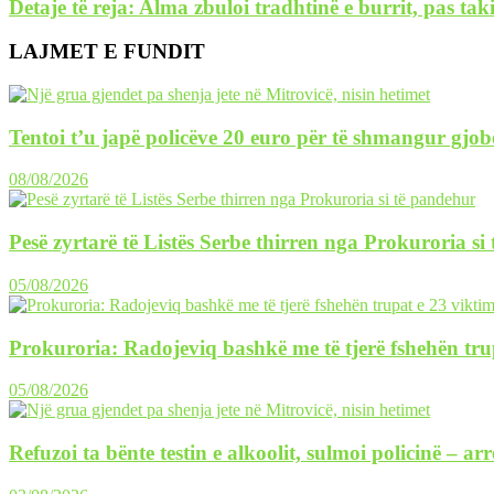
Detaje të reja: Alma zbuloi tradhtinë e burrit, pas t
LAJMET E FUNDIT
Tentoi t’u japë policëve 20 euro për të shmangur gjob
08/08/2026
Pesë zyrtarë të Listës Serbe thirren nga Prokuroria si
05/08/2026
Prokuroria: Radojeviq bashkë me të tjerë fshehën tru
05/08/2026
Refuzoi ta bënte testin e alkoolit, sulmoi policinë – ar