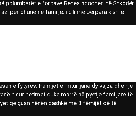
kohë polumbarët e forcave Renea ndodhen në Shkodër
zi për dhunë në familje, i cili më përpara kishte
ën e fytyrës. Fëmijët e mitur janë dy vajza dhe një
kanë nisur hetimet duke marrë në pyetje familjarë të
rsyet që çuan nënën bashkë me 3 fëmijët që të