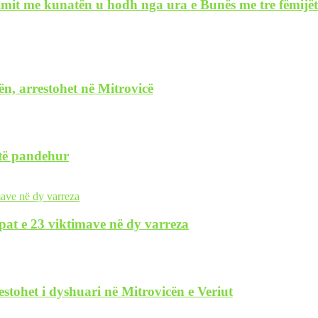
akimit me kunatën u hodh nga ura e Bunës me tre fëmijët
ën, arrestohet në Mitrovicë
 të pandehur
pat e 23 viktimave në dy varreza
restohet i dyshuari në Mitrovicën e Veriut