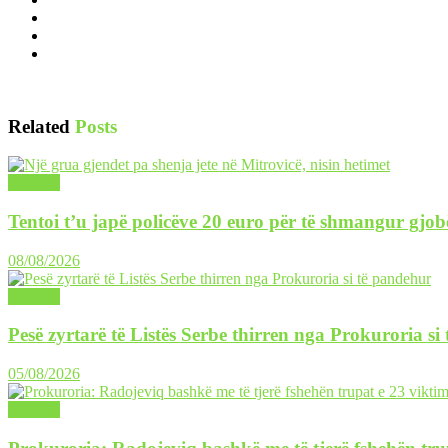
Related
Posts
LAJME
Tentoi t’u japë policëve 20 euro për të shmangur gjob
08/08/2026
LAJME
Pesë zyrtarë të Listës Serbe thirren nga Prokuroria si
05/08/2026
LAJME