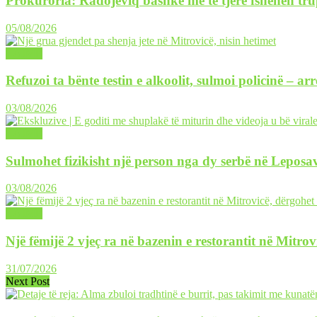
Prokuroria: Radojeviq bashkë me të tjerë fshehën tru
05/08/2026
LAJME
Refuzoi ta bënte testin e alkoolit, sulmoi policinë – ar
03/08/2026
LAJME
Sulmohet fizikisht një person nga dy serbë në Leposav
03/08/2026
LAJME
Një fëmijë 2 vjeç ra në bazenin e restorantit në Mitrov
31/07/2026
Next Post