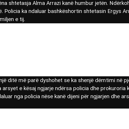
nëna shtetasja Alma Arrazi kanë humbur jetën. Ndër
. Policia ka ndaluar bashkëshortin shtetasin Ergys Arra
ljen e tij.
jë ditë më parë dyshohet se ka shenjë dëmtimi në pjes
 arsyet e kësaj ngjarje ndërsa policia dhe prokuroria 
aluar nga policia nëse kanë dijeni për ngjarjen dhe a