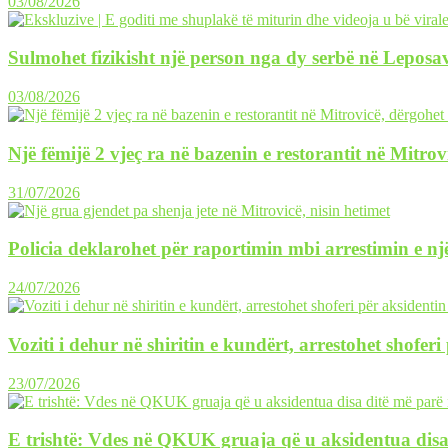
03/08/2026
Sulmohet fizikisht një person nga dy serbë në Leposav
03/08/2026
Një fëmijë 2 vjeç ra në bazenin e restorantit në Mitrov
31/07/2026
Policia deklarohet për raportimin mbi arrestimin e një
24/07/2026
Voziti i dehur në shiritin e kundërt, arrestohet shofer
23/07/2026
E trishtë: Vdes në QKUK gruaja që u aksidentua disa