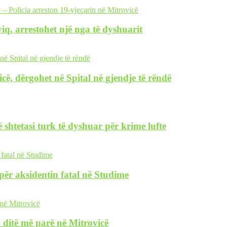
iq, arrestohet një nga të dyshuarit
icë, dërgohet në Spital në gjendje të rëndë
 shtetasi turk të dyshuar për krime lufte
i për aksidentin fatal në Studime
 ditë më parë në Mitrovicë