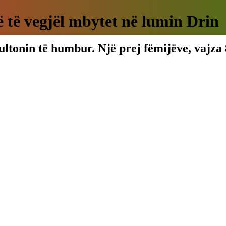
të vegjël mbytet në lumin Drin
ultonin të humbur. Një prej fëmijëve, vajza 