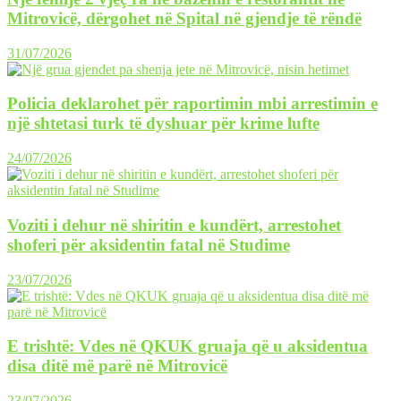
Mitrovicë, dërgohet në Spital në gjendje të rëndë
31/07/2026
Policia deklarohet për raportimin mbi arrestimin e
një shtetasi turk të dyshuar për krime lufte
24/07/2026
Voziti i dehur në shiritin e kundërt, arrestohet
shoferi për aksidentin fatal në Studime
23/07/2026
E trishtë: Vdes në QKUK gruaja që u aksidentua
disa ditë më parë në Mitrovicë
23/07/2026