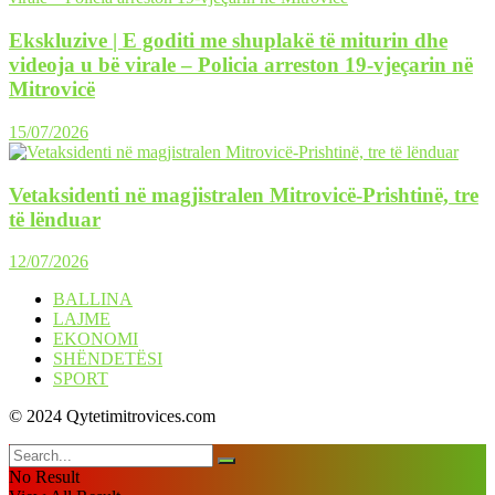
Ekskluzive | E goditi me shuplakë të miturin dhe
videoja u bë virale – Policia arreston 19-vjeçarin në
Mitrovicë
15/07/2026
Vetaksidenti në magjistralen Mitrovicë-Prishtinë, tre
të lënduar
12/07/2026
BALLINA
LAJME
EKONOMI
SHËNDETËSI
SPORT
© 2024 Qytetimitrovices.com
No Result