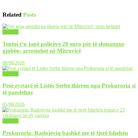
Related
Posts
LAJME
Tentoi t’u japë policëve 20 euro për të shmangur
gjobën, arrestohet në Mitrovicë
08/08/2026
LAJME
Pesë zyrtarë të Listës Serbe thirren nga Prokuroria si
të pandehur
05/08/2026
LAJME
Prokuroria: Radojeviq bashkë me të tjerë fshehën