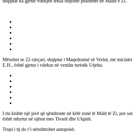
shqiptar ka gjetur vdekjen teksa shijonte pushimet në Malin e Zi.
Mësohet se 22-vjeçari, shqiptar i Maqedonisë së Veriut, me inicialet
E.H., është gjetur i vdekur në vendin turistik Utjeha.
I riu kishte një javë që qëndronte në këtë zonë të Malit të Zi, por sot
është mbytur në ujërat mes Tivarit dhe Ulqinit.
Trupi i tij do t’i nënshtrohet autopsisë.