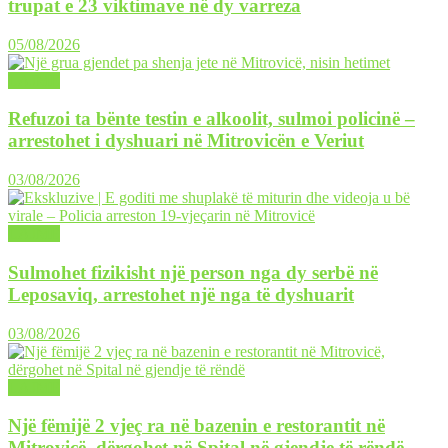
trupat e 23 viktimave në dy varreza
05/08/2026
LAJME
Refuzoi ta bënte testin e alkoolit, sulmoi policinë –
arrestohet i dyshuari në Mitrovicën e Veriut
03/08/2026
LAJME
Sulmohet fizikisht një person nga dy serbë në
Leposaviq, arrestohet një nga të dyshuarit
03/08/2026
LAJME
Një fëmijë 2 vjeç ra në bazenin e restorantit në
Mitrovicë, dërgohet në Spital në gjendje të rëndë