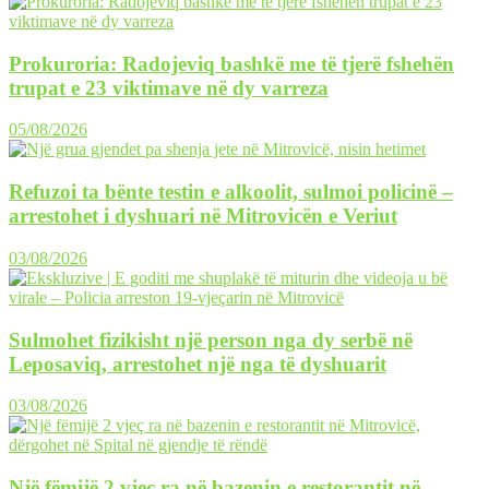
Prokuroria: Radojeviq bashkë me të tjerë fshehën
trupat e 23 viktimave në dy varreza
05/08/2026
Refuzoi ta bënte testin e alkoolit, sulmoi policinë –
arrestohet i dyshuari në Mitrovicën e Veriut
03/08/2026
Sulmohet fizikisht një person nga dy serbë në
Leposaviq, arrestohet një nga të dyshuarit
03/08/2026
Një fëmijë 2 vjeç ra në bazenin e restorantit në