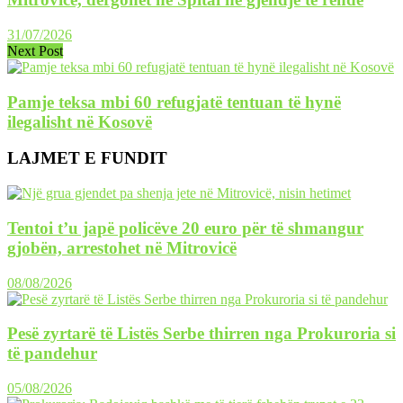
31/07/2026
Next Post
Pamje teksa mbi 60 refugjatë tentuan të hynë
ilegalisht në Kosovë
LAJMET E FUNDIT
Tentoi t’u japë policëve 20 euro për të shmangur
gjobën, arrestohet në Mitrovicë
08/08/2026
Pesë zyrtarë të Listës Serbe thirren nga Prokuroria si
të pandehur
05/08/2026