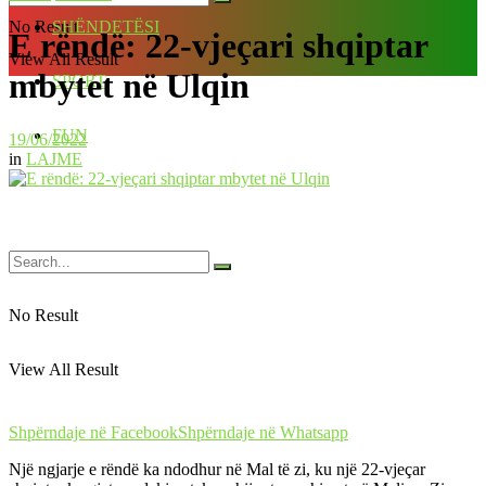
No Result
SHËNDETËSI
E rëndë: 22-vjeçari shqiptar
View All Result
mbytet në Ulqin
SPORT
FUN
19/06/2022
in
LAJME
No Result
View All Result
Shpërndaje në Facebook
Shpërndaje në Whatsapp
Një ngjarje e rëndë ka ndodhur në Mal të zi, ku një 22-vjeçar