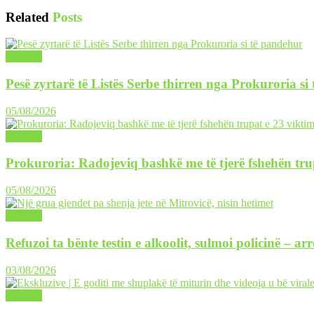
Related
Posts
LAJME
Pesë zyrtarë të Listës Serbe thirren nga Prokuroria si
05/08/2026
LAJME
Prokuroria: Radojeviq bashkë me të tjerë fshehën tru
05/08/2026
LAJME
Refuzoi ta bënte testin e alkoolit, sulmoi policinë – ar
03/08/2026
LAJME