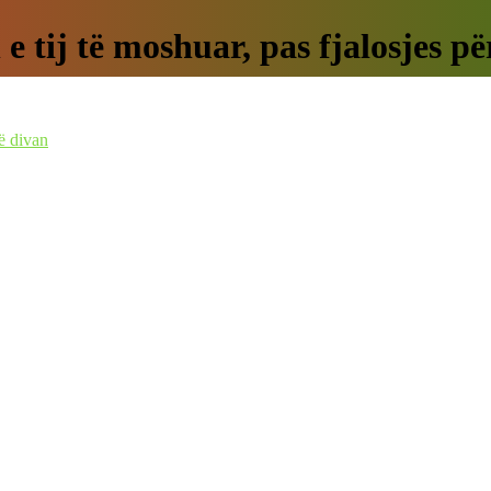
e tij të moshuar, pas fjalosjes pë