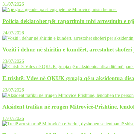
31/07/2026
Policia deklarohet për raportimin mbi arrestimin e një
24/07/2026
Voziti i dehur në shiritin e kundërt, arrestohet shofer
23/07/2026
E trishtë: Vdes në QKUK gruaja që u aksidentua disa
23/07/2026
Aksident trafiku në rrugën Mitrovicë-Prishtinë, lëndo
17/07/2026