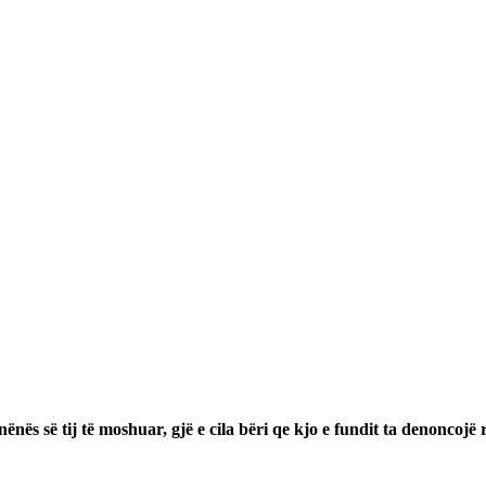
ënës së tij të moshuar, gjë e cila bëri qe kjo e fundit ta denoncojë 