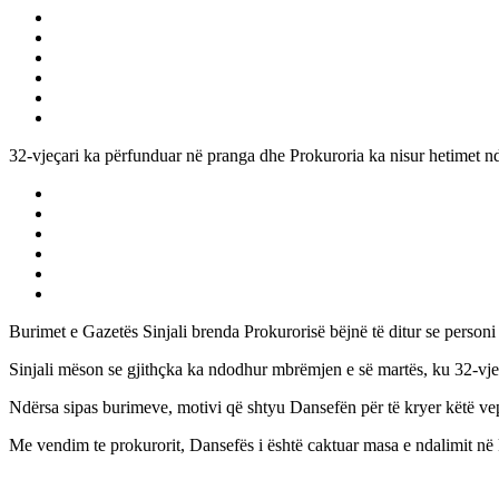
32-vjeçari ka përfunduar në pranga dhe Prokuroria ka nisur hetimet nda
Burimet e Gazetës Sinjali brenda Prokurorisë bëjnë të ditur se personi
Sinjali mëson se gjithçka ka ndodhur mbrëmjen e së martës, ku 32-vjeça
Ndërsa sipas burimeve, motivi që shtyu Dansefën për të kryer këtë vep
Me vendim te prokurorit, Dansefës i është caktuar masa e ndalimit në 