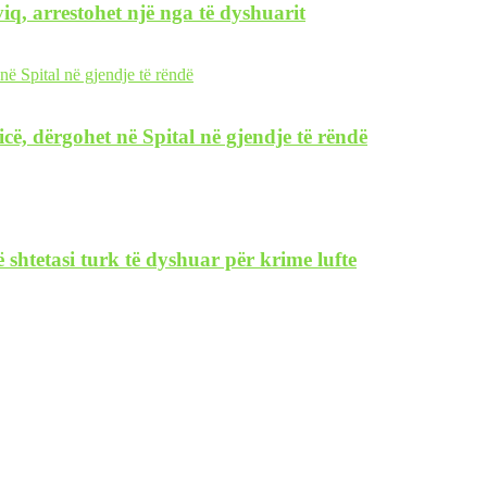
iq, arrestohet një nga të dyshuarit
icë, dërgohet në Spital në gjendje të rëndë
 shtetasi turk të dyshuar për krime lufte