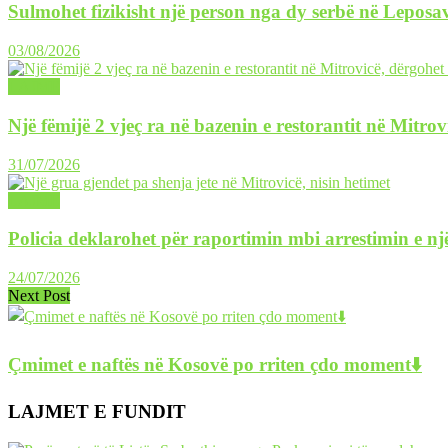
Sulmohet fizikisht një person nga dy serbë në Leposav
03/08/2026
LAJME
Një fëmijë 2 vjeç ra në bazenin e restorantit në Mitrov
31/07/2026
LAJME
Policia deklarohet për raportimin mbi arrestimin e një
24/07/2026
Next Post
Çmimet e naftës në Kosovë po rriten çdo moment⬇️
LAJMET E FUNDIT