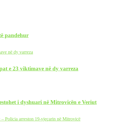
 të pandehur
pat e 23 viktimave në dy varreza
restohet i dyshuari në Mitrovicën e Veriut