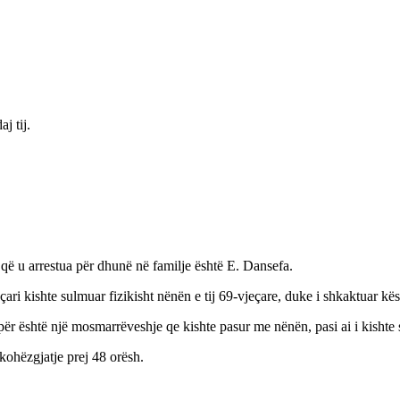
j tij.
 që u arrestua për dhunë në familje është E. Dansefa.
ri kishte sulmuar fizikisht nënën e tij 69-vjeçare, duke i shkaktuar kë
ër është një mosmarrëveshje qe kishte pasur me nënën, pasi ai i kishte
kohëzgjatje prej 48 orësh.