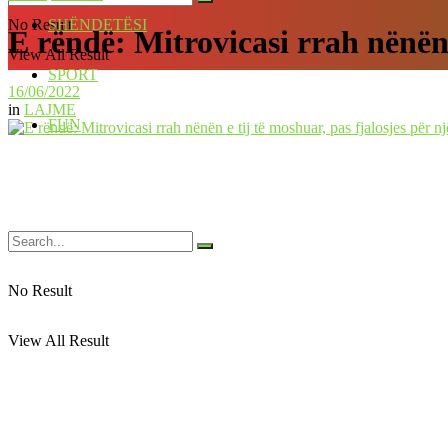
No Result
SHËNDETËSI
E rëndë: Mitrovicasi rrah nënën 
View All Result
SPORT
16/06/2022
in
LAJME
FUN
No Result
View All Result