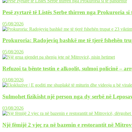
Pesë zyrtarë të Listës Serbe thirren nga Prokuroria si
05/08/2026
Prokuroria: Radojeviq bashkë me të tjerë fshehën tru
05/08/2026
Refuzoi ta bënte testin e alkoolit, sulmoi policinë – ar
03/08/2026
Sulmohet fizikisht një person nga dy serbë në Leposav
03/08/2026
Një fëmijë 2 vjeç ra në bazenin e restorantit në Mitrov