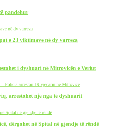
 të pandehur
pat e 23 viktimave në dy varreza
restohet i dyshuari në Mitrovicën e Veriut
iq, arrestohet një nga të dyshuarit
icë, dërgohet në Spital në gjendje të rëndë