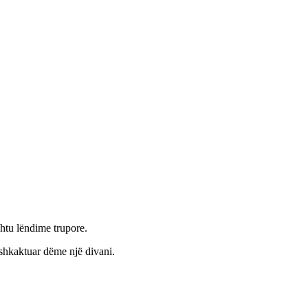
shtu lëndime trupore.
 shkaktuar dëme një divani.