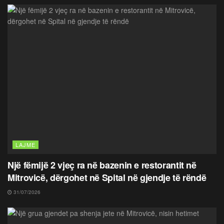
LAJME
Një fëmijë 2 vjeç ra në bazenin e restorantit në
Mitrovicë, dërgohet në Spital në gjendje të rëndë
31/07/2026