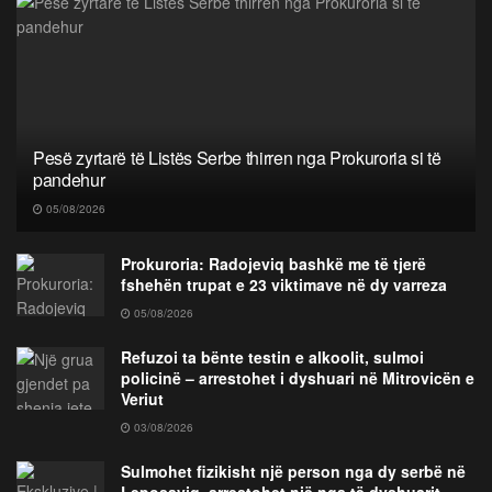
Pesë zyrtarë të Listës Serbe thirren nga Prokuroria si të
pandehur
05/08/2026
Prokuroria: Radojeviq bashkë me të tjerë
fshehën trupat e 23 viktimave në dy varreza
05/08/2026
Refuzoi ta bënte testin e alkoolit, sulmoi
policinë – arrestohet i dyshuari në Mitrovicën e
Veriut
03/08/2026
Sulmohet fizikisht një person nga dy serbë në
Leposaviq, arrestohet një nga të dyshuarit