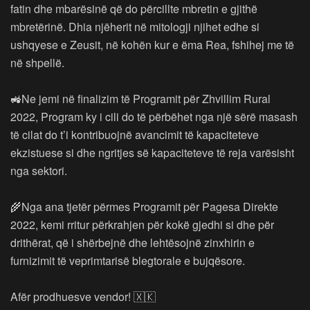
fatin dhe mbarësinë që do përcillte mbretin e gjithë
mbretërinë. Dhia njëherit në mitologji njihet edhe si
ushqyese e Zeusit, në kohën kur e ëma Rea, fshihej me të
në shpellë.
🚜Ne jemi në finalizim të Programit për Zhvillim Rural
2022, Program ky i cili do të përbëhet nga një sërë masash
të cilat do t’i kontribuojnë avancimit të kapaciteteve
ekzistuese si dhe ngritjes së kapaciteteve të reja varësisht
nga sektori.
🌾Nga ana tjetër përmes Programit për Pagesa Direkte
2022, kemi rritur përkrahjen për kokë gjedhi si dhe për
drithërat, që i shërbejnë dhe lehtësojnë zinxhirin e
furnizimit të veprimtarisë blegtorale e bujqësore.
Afër prodhuesve vendor! 🇽🇰