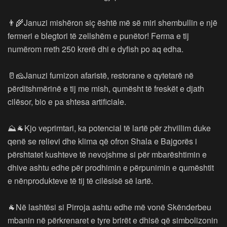
👨‍🌾Januzi mishëron siç është më së miri shembullin e një
fermeri e blegtori të zellshëm e punëtor! Ferma e tij
numërom rreth 250 krerë dhi e dyfish po aq edha.
🥛🧀Januzi furnizon afaristë, restorane e qytetarë në
përditshmërinë e tij me mish, qumësht të freskët e djath
cilësor, bio e pa shtesa artificiale.
⛰🐐Kjo veprimtari, ka potencial të lartë për zhvillim duke
qenë se relievi dhe klima që ofron Shala e Bajgorës i
përshtatet kushteve të nevojshme si për mbarështimin e
dhive ashtu edhe për prodhimin e përpunimin e qumështit
e nënprodukteve të tij të cilësisë së lartë.
🐐Në lashtësi si Pirroja ashtu edhe më vonë Skënderbeu
mbanin në përkrenaret e tyre brirët e dhisë që simbolizonin