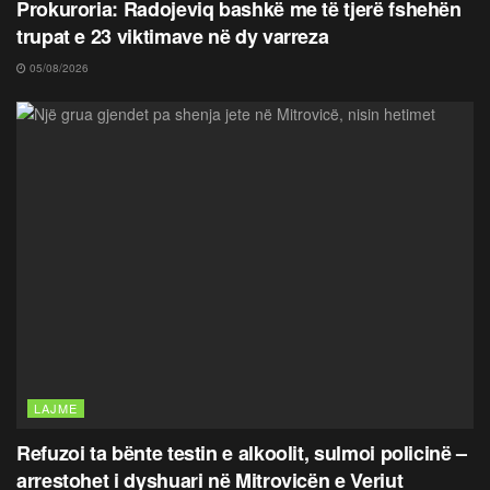
Prokuroria: Radojeviq bashkë me të tjerë fshehën
trupat e 23 viktimave në dy varreza
05/08/2026
LAJME
Refuzoi ta bënte testin e alkoolit, sulmoi policinë –
arrestohet i dyshuari në Mitrovicën e Veriut