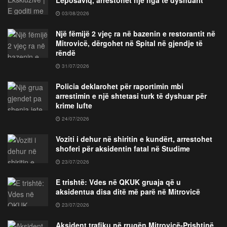
03/08/2026
Një fëmijë 2 vjeç ra në bazenin e restorantit në
Mitrovicë, dërgohet në Spital në gjendje të
rëndë
31/07/2026
Policia deklarohet për raportimin mbi
arrestimin e një shtetasi turk të dyshuar për
krime lufte
24/07/2026
Voziti i dehur në shiritin e kundërt, arrestohet
shoferi për aksidentin fatal në Studime
23/07/2026
E trishtë: Vdes në QKUK gruaja që u
aksidentua disa ditë më parë në Mitrovicë
23/07/2026
Aksident trafiku në rrugën Mitrovicë-Prishtinë,