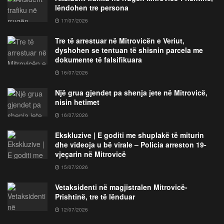
lëndohen tre persona
17/07/2026
Tre të arrestuar në Mitrovicën e Veriut,
dyshohen se tentuan të shisnin parcela me
dokumente të falsifikuara
16/07/2026
Një grua gjendet pa shenja jete në Mitrovicë,
nisin hetimet
16/07/2026
Ekskluzive | E goditi me shuplakë të miturin
dhe videoja u bë virale – Policia arreston 19-
vjeçarin në Mitrovicë
15/07/2026
Vetaksidenti në magjistralen Mitrovicë-
Prishtinë, tre të lënduar
12/07/2026