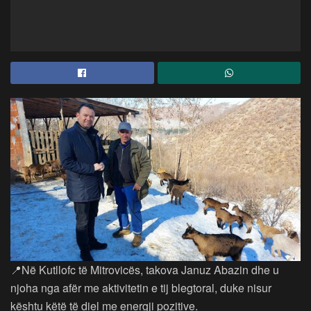
📍Në Kutllofc të Mitrovicës, takova Januz Abazin dhe u
njoha nga afër me aktivitetin e tij blegtoral, duke nisur
kështu këtë të diel me energji pozitive.