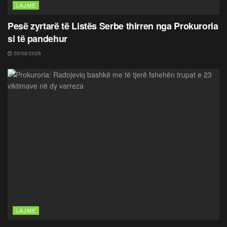
LAJME
Pesë zyrtarë të Listës Serbe thirren nga Prokuroria
si të pandehur
05/08/2026
LAJME