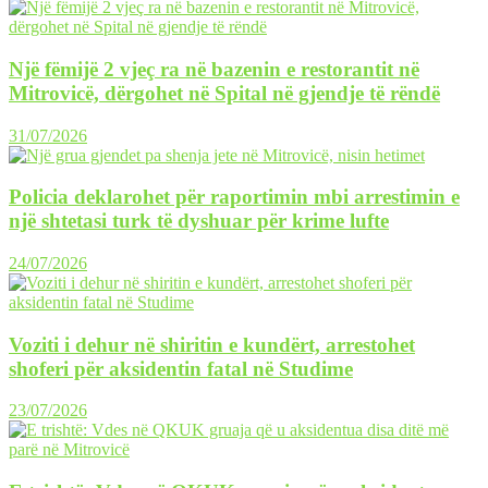
Një fëmijë 2 vjeç ra në bazenin e restorantit në
Mitrovicë, dërgohet në Spital në gjendje të rëndë
31/07/2026
Policia deklarohet për raportimin mbi arrestimin e
një shtetasi turk të dyshuar për krime lufte
24/07/2026
Voziti i dehur në shiritin e kundërt, arrestohet
shoferi për aksidentin fatal në Studime
23/07/2026