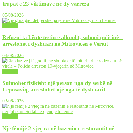
trupat e 23 viktimave në dy varreza
05/08/2026
LAJME
Refuzoi ta bënte testin e alkoolit, sulmoi policinë –
arrestohet i dyshuari në Mitrovicën e Veriut
03/08/2026
LAJME
Sulmohet fizikisht një person nga dy serbë në
Leposaviq, arrestohet një nga të dyshuarit
03/08/2026
LAJME
Një fëmijë 2 vjeç ra në bazenin e restorantit në