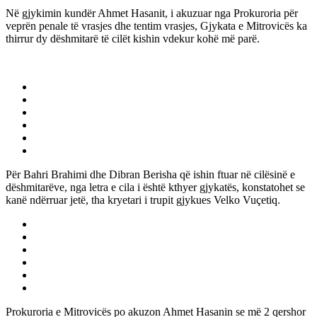
Në gjykimin kundër Ahmet Hasanit, i akuzuar nga Prokuroria për
veprën penale të vrasjes dhe tentim vrasjes, Gjykata e Mitrovicës ka
thirrur dy dëshmitarë të cilët kishin vdekur kohë më parë.
Për Bahri Brahimi dhe Dibran Berisha që ishin ftuar në cilësinë e
dëshmitarëve, nga letra e cila i është kthyer gjykatës, konstatohet se
kanë ndërruar jetë, tha kryetari i trupit gjykues Velko Vuçetiq.
Prokuroria e Mitrovicës po akuzon Ahmet Hasanin se më 2 qershor