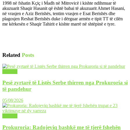
1998 në fshatin Kçiç i Madh në Mitrovicë i kishte ndihmuar të
akuzuarit Shaqir Hasanit që është babai të akuzuarit Ahmet Hasani,
në vrasjen e Aziz Berishës, tentim vrasjen e Esat Berishës dhe
plagosjen Reshat Berishës duke i dërguar armën e tipit TT të cilën
me kërkesën e Shaqir Tahirit e kishte marrë në shtëpinë e tyre.
Related
Posts
LAJME
Pesë zyrtarë të Listës Serbe thirren nga Prokuroria si
të pandehur
05/08/2026
LAJME
Prokuroria: Radojeviq bashkë me të tjerë fshehën