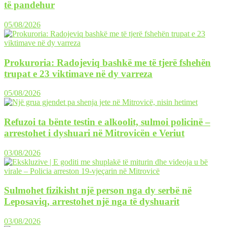
të pandehur
05/08/2026
Prokuroria: Radojeviq bashkë me të tjerë fshehën
trupat e 23 viktimave në dy varreza
05/08/2026
Refuzoi ta bënte testin e alkoolit, sulmoi policinë –
arrestohet i dyshuari në Mitrovicën e Veriut
03/08/2026
Sulmohet fizikisht një person nga dy serbë në
Leposaviq, arrestohet një nga të dyshuarit
03/08/2026