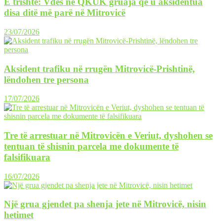
E trishtë: Vdes në QKUK gruaja që u aksidentua
disa ditë më parë në Mitrovicë
23/07/2026
Aksident trafiku në rrugën Mitrovicë-Prishtinë,
lëndohen tre persona
17/07/2026
Tre të arrestuar në Mitrovicën e Veriut, dyshohen se
tentuan të shisnin parcela me dokumente të
falsifikuara
16/07/2026
Një grua gjendet pa shenja jete në Mitrovicë, nisin
hetimet