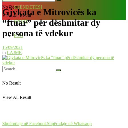
No Result
SHËNDETËSI
Gjykata e Mitrovicës ka
View All Result
“ftuar” për dëshmitar dy
SPORT
persona të vdekur
FUN
15/09/2021
in
LAJME
No Result
View All Result
Shpërndaje në Facebook
Shpërndaje në Whatsapp