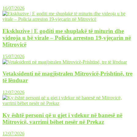
16/07/2026
Ekskluzive | E goditi me shuplakë të miturin dhe
videoja u bë virale – Policia arreston 19-vjeçarin në
Mitrovicë
15/07/2026
Vetaksidenti në magjistralen Mitrovicë-Prishtinë, tre
të lënduar
12/07/2026
Ky është personi që u gjet i vdekur në banesë në
Mitrovicë, varrimi bëhet nesër në Prekaz
12/07/2026