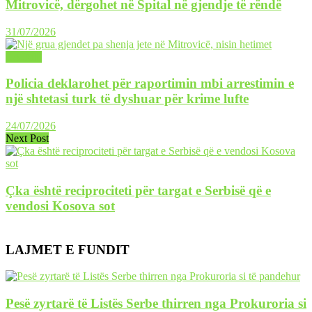
Mitrovicë, dërgohet në Spital në gjendje të rëndë
31/07/2026
LAJME
Policia deklarohet për raportimin mbi arrestimin e
një shtetasi turk të dyshuar për krime lufte
24/07/2026
Next Post
Çka është reciprociteti për targat e Serbisë që e
vendosi Kosova sot
LAJMET E FUNDIT
Pesë zyrtarë të Listës Serbe thirren nga Prokuroria si