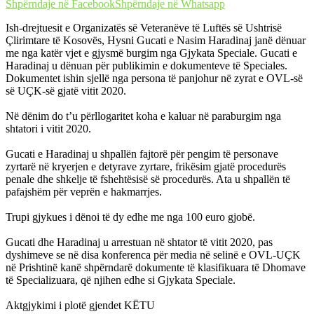
Shpërndaje në Facebook
Shpërndaje në Whatsapp
Ish-drejtuesit e Organizatës së Veteranëve të Luftës së Ushtrisë
Çlirimtare të Kosovës, Hysni Gucati e Nasim Haradinaj janë dënuar
me nga katër vjet e gjysmë burgim nga Gjykata Speciale. Gucati e
Haradinaj u dënuan për publikimin e dokumenteve të Speciales.
Dokumentet ishin sjellë nga persona të panjohur në zyrat e OVL-së
së UÇK-së gjatë vitit 2020.
Në dënim do t’u përllogaritet koha e kaluar në paraburgim nga
shtatori i vitit 2020.
Gucati e Haradinaj u shpallën fajtorë për pengim të personave
zyrtarë në kryerjen e detyrave zyrtare, frikësim gjatë procedurës
penale dhe shkelje të fshehtësisë së procedurës. Ata u shpallën të
pafajshëm për veprën e hakmarrjes.
Trupi gjykues i dënoi të dy edhe me nga 100 euro gjobë.
Gucati dhe Haradinaj u arrestuan në shtator të vitit 2020, pas
dyshimeve se në disa konferenca për media në selinë e OVL-UÇK
në Prishtinë kanë shpërndarë dokumente të klasifikuara të Dhomave
të Specializuara, që njihen edhe si Gjykata Speciale.
Aktgjykimi i plotë gjendet KËTU