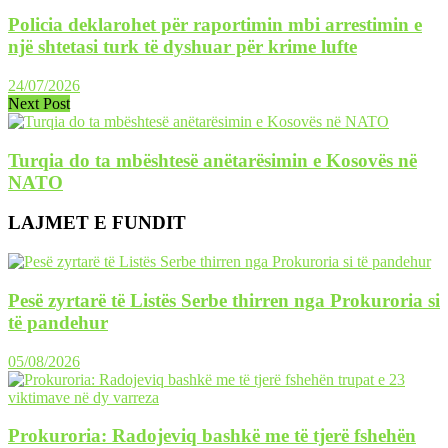
Policia deklarohet për raportimin mbi arrestimin e
një shtetasi turk të dyshuar për krime lufte
24/07/2026
Next Post
Turqia do ta mbështesë anëtarësimin e Kosovës në
NATO
LAJMET E FUNDIT
Pesë zyrtarë të Listës Serbe thirren nga Prokuroria si
të pandehur
05/08/2026
Prokuroria: Radojeviq bashkë me të tjerë fshehën