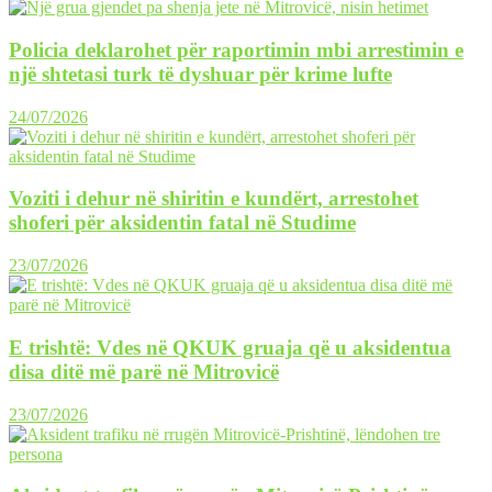
Policia deklarohet për raportimin mbi arrestimin e
një shtetasi turk të dyshuar për krime lufte
24/07/2026
Voziti i dehur në shiritin e kundërt, arrestohet
shoferi për aksidentin fatal në Studime
23/07/2026
E trishtë: Vdes në QKUK gruaja që u aksidentua
disa ditë më parë në Mitrovicë
23/07/2026