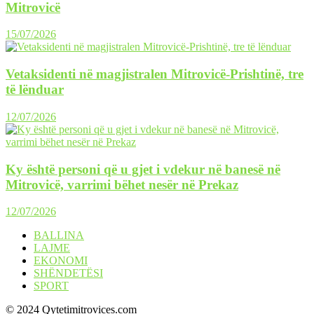
Mitrovicë
15/07/2026
Vetaksidenti në magjistralen Mitrovicë-Prishtinë, tre
të lënduar
12/07/2026
Ky është personi që u gjet i vdekur në banesë në
Mitrovicë, varrimi bëhet nesër në Prekaz
12/07/2026
BALLINA
LAJME
EKONOMI
SHËNDETËSI
SPORT
© 2024 Qytetimitrovices.com