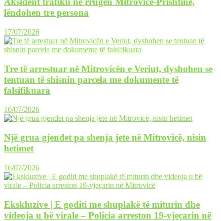
Aksident trafiku në rrugën Mitrovicë-Prishtinë,
lëndohen tre persona
17/07/2026
Tre të arrestuar në Mitrovicën e Veriut, dyshohen se
tentuan të shisnin parcela me dokumente të
falsifikuara
16/07/2026
Një grua gjendet pa shenja jete në Mitrovicë, nisin
hetimet
16/07/2026
Ekskluzive | E goditi me shuplakë të miturin dhe
videoja u bë virale – Policia arreston 19-vjeçarin në