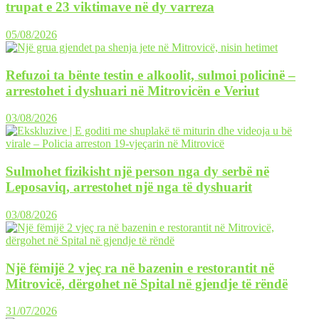
trupat e 23 viktimave në dy varreza
05/08/2026
Refuzoi ta bënte testin e alkoolit, sulmoi policinë –
arrestohet i dyshuari në Mitrovicën e Veriut
03/08/2026
Sulmohet fizikisht një person nga dy serbë në
Leposaviq, arrestohet një nga të dyshuarit
03/08/2026
Një fëmijë 2 vjeç ra në bazenin e restorantit në
Mitrovicë, dërgohet në Spital në gjendje të rëndë
31/07/2026