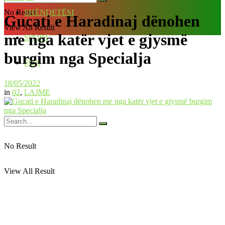
No Result
SHËNDETËSI
Gucati e Haradinaj dënohen
View All Result
me nga katër vjet e gjysmë
SPORT
burgim nga Specialja
FUN
18/05/2022
in
02
,
LAJME
No Result
View All Result