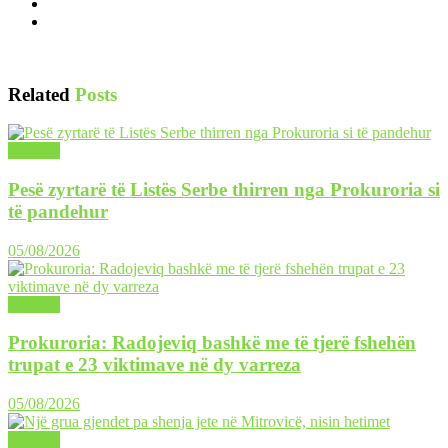
Related
Posts
LAJME
Pesë zyrtarë të Listës Serbe thirren nga Prokuroria si
të pandehur
05/08/2026
LAJME
Prokuroria: Radojeviq bashkë me të tjerë fshehën
trupat e 23 viktimave në dy varreza
05/08/2026
LAJME