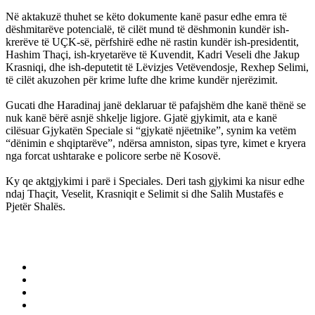
Në aktakuzë thuhet se këto dokumente kanë pasur edhe emra të
dëshmitarëve potencialë, të cilët mund të dëshmonin kundër ish-
krerëve të UÇK-së, përfshirë edhe në rastin kundër ish-presidentit,
Hashim Thaçi, ish-kryetarëve të Kuvendit, Kadri Veseli dhe Jakup
Krasniqi, dhe ish-deputetit të Lëvizjes Vetëvendosje, Rexhep Selimi,
të cilët akuzohen për krime lufte dhe krime kundër njerëzimit.
Gucati dhe Haradinaj janë deklaruar të pafajshëm dhe kanë thënë se
nuk kanë bërë asnjë shkelje ligjore. Gjatë gjykimit, ata e kanë
cilësuar Gjykatën Speciale si “gjykatë njëetnike”, synim ka vetëm
“dënimin e shqiptarëve”, ndërsa amniston, sipas tyre, kimet e kryera
nga forcat ushtarake e policore serbe në Kosovë.
Ky qe aktgjykimi i parë i Speciales. Deri tash gjykimi ka nisur edhe
ndaj Thaçit, Veselit, Krasniqit e Selimit si dhe Salih Mustafës e
Pjetër Shalës.