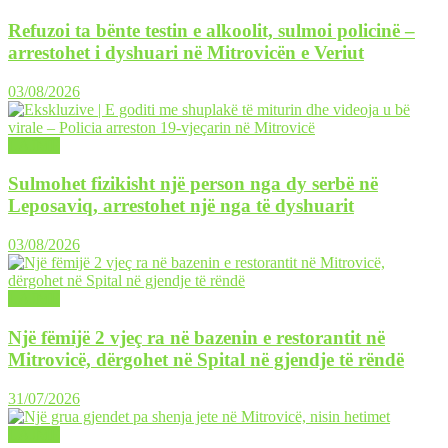
Refuzoi ta bënte testin e alkoolit, sulmoi policinë –
arrestohet i dyshuari në Mitrovicën e Veriut
03/08/2026
LAJME
Sulmohet fizikisht një person nga dy serbë në
Leposaviq, arrestohet një nga të dyshuarit
03/08/2026
LAJME
Një fëmijë 2 vjeç ra në bazenin e restorantit në
Mitrovicë, dërgohet në Spital në gjendje të rëndë
31/07/2026
LAJME