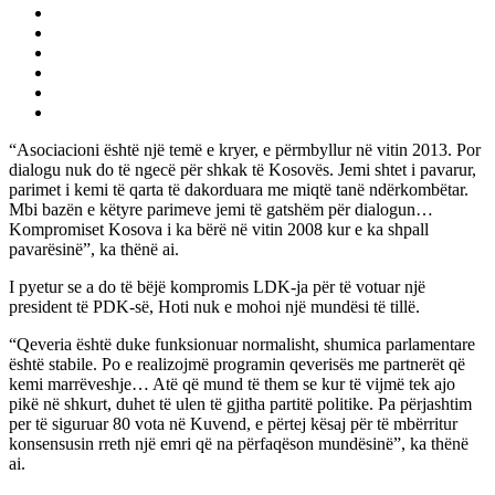
“Asociacioni është një temë e kryer, e përmbyllur në vitin 2013. Por
dialogu nuk do të ngecë për shkak të Kosovës. Jemi shtet i pavarur,
parimet i kemi të qarta të dakorduara me miqtë tanë ndërkombëtar.
Mbi bazën e këtyre parimeve jemi të gatshëm për dialogun…
Kompromiset Kosova i ka bërë në vitin 2008 kur e ka shpall
pavarësinë”, ka thënë ai.
I pyetur se a do të bëjë kompromis LDK-ja për të votuar një
president të PDK-së, Hoti nuk e mohoi një mundësi të tillë.
“Qeveria është duke funksionuar normalisht, shumica parlamentare
është stabile. Po e realizojmë programin qeverisës me partnerët që
kemi marrëveshje… Atë që mund të them se kur të vijmë tek ajo
pikë në shkurt, duhet të ulen të gjitha partitë politike. Pa përjashtim
per të siguruar 80 vota në Kuvend, e përtej kësaj për të mbërritur
konsensusin rreth një emri që na përfaqëson mundësinë”, ka thënë
ai.