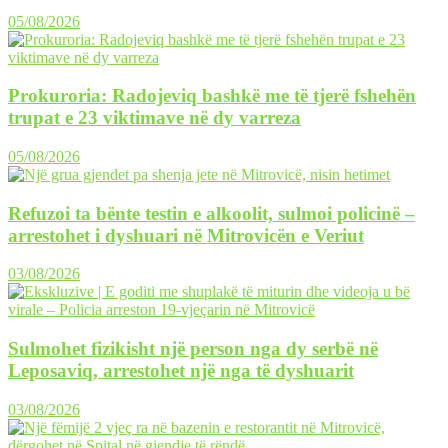
05/08/2026
Prokuroria: Radojeviq bashkë me të tjerë fshehën
trupat e 23 viktimave në dy varreza
05/08/2026
Refuzoi ta bënte testin e alkoolit, sulmoi policinë –
arrestohet i dyshuari në Mitrovicën e Veriut
03/08/2026
Sulmohet fizikisht një person nga dy serbë në
Leposaviq, arrestohet një nga të dyshuarit
03/08/2026