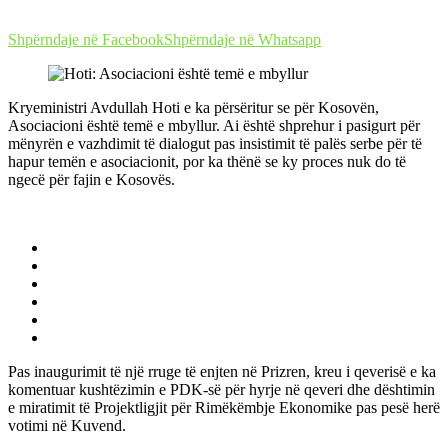
Shpërndaje në Facebook
Shpërndaje në Whatsapp
Kryeministri Avdullah Hoti e ka përsëritur se për Kosovën,
Asociacioni është temë e mbyllur. Ai është shprehur i pasigurt për
mënyrën e vazhdimit të dialogut pas insistimit të palës serbe për të
hapur temën e asociacionit, por ka thënë se ky proces nuk do të
ngecë për fajin e Kosovës.
Pas inaugurimit të një rruge të enjten në Prizren, kreu i qeverisë e ka
komentuar kushtëzimin e PDK-së për hyrje në qeveri dhe dështimin
e miratimit të Projektligjit për Rimëkëmbje Ekonomike pas pesë herë
votimi në Kuvend.