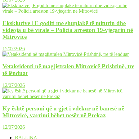
Ekskluzive | E goditi me shuplakë të miturin dhe
videoja u bë virale – Policia arreston 19-vjeçarin në
Mitrovicë
15/07/2026
Vetaksidenti në magjistralen Mitrovicë-Prishtinë, tre
të lënduar
12/07/2026
Ky është personi që u gjet i vdekur në banesë në
Mitrovicë, varrimi bëhet nesër në Prekaz
12/07/2026
BALLINA