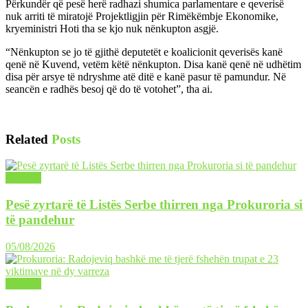
Përkundër që pesë herë radhazi shumica parlamentare e qeverisë
nuk arriti të miratojë Projektligjin për Rimëkëmbje Ekonomike,
kryeministri Hoti tha se kjo nuk nënkupton asgjë.
“Nënkupton se jo të gjithë deputetët e koalicionit qeverisës kanë
qenë në Kuvend, vetëm këtë nënkupton. Disa kanë qenë në udhëtim
disa për arsye të ndryshme atë ditë e kanë pasur të pamundur. Në
seancën e radhës besoj që do të votohet”, tha ai.
Related
Posts
LAJME
Pesë zyrtarë të Listës Serbe thirren nga Prokuroria si
të pandehur
05/08/2026
LAJME