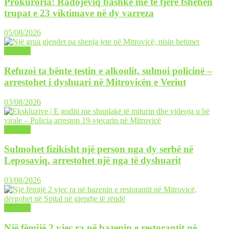
Prokuroria: Radojeviq bashkë me të tjerë fshehën
trupat e 23 viktimave në dy varreza
05/08/2026
LAJME
Refuzoi ta bënte testin e alkoolit, sulmoi policinë –
arrestohet i dyshuari në Mitrovicën e Veriut
03/08/2026
LAJME
Sulmohet fizikisht një person nga dy serbë në
Leposaviq, arrestohet një nga të dyshuarit
03/08/2026
LAJME
Një fëmijë 2 vjeç ra në bazenin e restorantit në