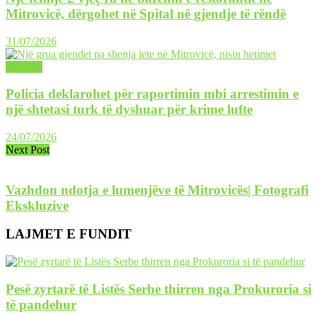
Mitrovicë, dërgohet në Spital në gjendje të rëndë
31/07/2026
LAJME
Policia deklarohet për raportimin mbi arrestimin e
një shtetasi turk të dyshuar për krime lufte
24/07/2026
Next Post
Vazhdon ndotja e lumenjëve të Mitrovicës| Fotografi
Ekskluzive
LAJMET E FUNDIT
Pesë zyrtarë të Listës Serbe thirren nga Prokuroria si
të pandehur