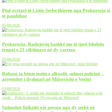
Pesë zyrtarë të Listës Serbe thirren nga Prokuroria si
të pandehur
05/08/2026
Prokuroria: Radojeviq bashkë me të tjerë fshehën
trupat e 23 viktimave në dy varreza
05/08/2026
Refuzoi ta bënte testin e alkoolit, sulmoi policinë –
arrestohet i dyshuari në Mitrovicën e Veriut
03/08/2026
Sulmohet fizikisht një person nga dy serbë në