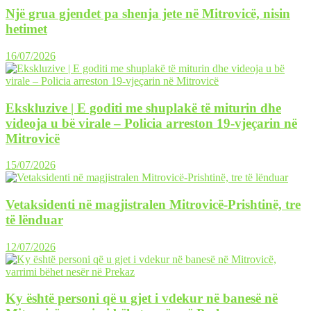
Një grua gjendet pa shenja jete në Mitrovicë, nisin
hetimet
16/07/2026
Ekskluzive | E goditi me shuplakë të miturin dhe
videoja u bë virale – Policia arreston 19-vjeçarin në
Mitrovicë
15/07/2026
Vetaksidenti në magjistralen Mitrovicë-Prishtinë, tre
të lënduar
12/07/2026
Ky është personi që u gjet i vdekur në banesë në