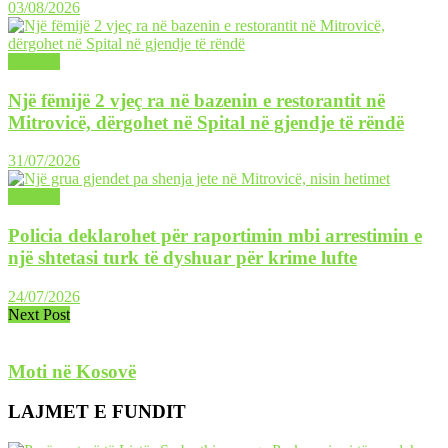
03/08/2026
LAJME
Një fëmijë 2 vjeç ra në bazenin e restorantit në
Mitrovicë, dërgohet në Spital në gjendje të rëndë
31/07/2026
LAJME
Policia deklarohet për raportimin mbi arrestimin e
një shtetasi turk të dyshuar për krime lufte
24/07/2026
Next Post
Moti në Kosovë
LAJMET E FUNDIT