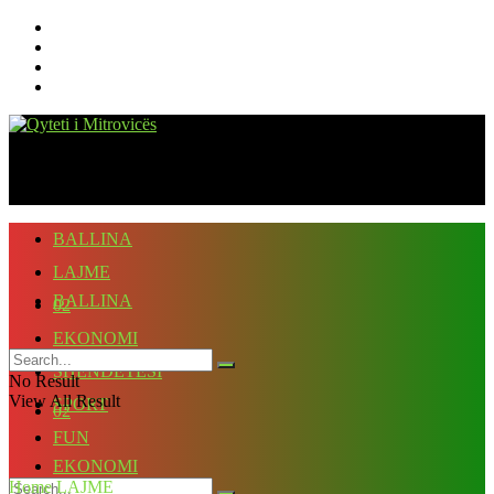
BALLINA
LAJME
BALLINA
02
EKONOMI
LAJME
SHËNDETËSI
No Result
View All Result
SPORT
02
FUN
EKONOMI
Home
LAJME