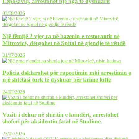
Leposaviq, arrestohet një nga të dyshuarit
03/08/2026
Një fëmijë 2 vjeç ra në bazenin e restorantit në
Mitrovicë, dërgohet në Spital në gjendje të rëndë
31/07/2026
Policia deklarohet për raportimin mbi arrestimin e
një shtetasi turk të dyshuar për krime lufte
24/07/2026
Voziti i dehur në shiritin e kundërt, arrestohet
shoferi për aksidentin fatal në Studime
23/07/2026