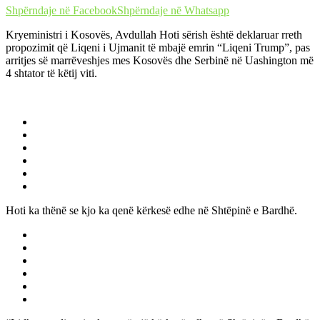
Shpërndaje në Facebook
Shpërndaje në Whatsapp
Kryeministri i Kosovës, Avdullah Hoti sërish është deklaruar rreth
propozimit që Liqeni i Ujmanit të mbajë emrin “Liqeni Trump”, pas
arritjes së marrëveshjes mes Kosovës dhe Serbinë në Uashington më
4 shtator të këtij viti.
Hoti ka thënë se kjo ka qenë kërkesë edhe në Shtëpinë e Bardhë.