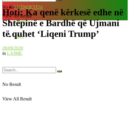
No Result
SHËNDETËSI
Hoti: Ka qenë kërkesë edhe në
View All Result
Shtëpinë e Bardhë që Ujmani
SPORT
të quhet ‘Liqeni Trump’
FUN
28/09/2020
in
LAJME
No Result
View All Result