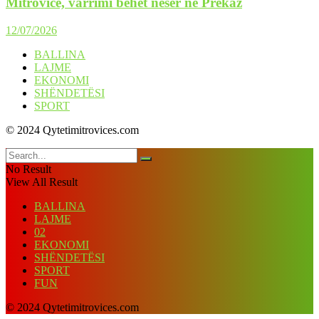
Mitrovicë, varrimi bëhet nesër në Prekaz
12/07/2026
BALLINA
LAJME
EKONOMI
SHËNDETËSI
SPORT
© 2024 Qytetimitrovices.com
No Result
View All Result
BALLINA
LAJME
02
EKONOMI
SHËNDETËSI
SPORT
FUN
© 2024 Qytetimitrovices.com