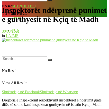
No Result
SHËNDETËSI
Inspektorët ndërprenë punimet
View All Result
e gurthyesit në Kçiq të Madh
SPORT
FUN
30/03/2022
in
LAJME
No Result
View All Result
Shpërndaje në Facebook
Shpërndaje në Whatsapp
Drejtoria e Inspekcionit respektivisht inspektorët e ndërtimit gjatë
ditës së sotme kanë inspektuar gurthyesin në fshatin Kçiq i Madh.