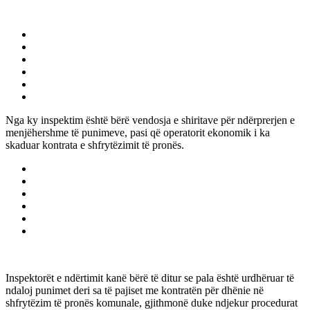
Nga ky inspektim është bërë vendosja e shiritave për ndërprerjen e
menjëhershme të punimeve, pasi që operatorit ekonomik i ka
skaduar kontrata e shfrytëzimit të pronës.
Inspektorët e ndërtimit kanë bërë të ditur se pala është urdhëruar të
ndaloj punimet deri sa të pajiset me kontratën për dhënie në
shfrytëzim të pronës komunale, gjithmonë duke ndjekur procedurat