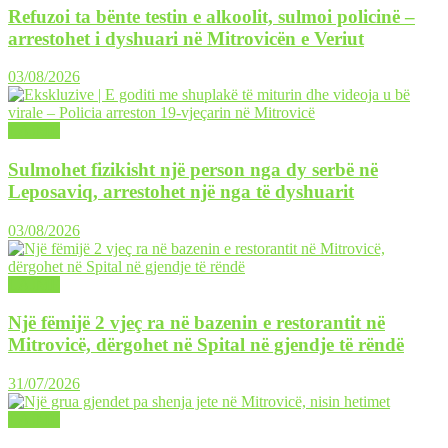
Refuzoi ta bënte testin e alkoolit, sulmoi policinë –
arrestohet i dyshuari në Mitrovicën e Veriut
03/08/2026
LAJME
Sulmohet fizikisht një person nga dy serbë në
Leposaviq, arrestohet një nga të dyshuarit
03/08/2026
LAJME
Një fëmijë 2 vjeç ra në bazenin e restorantit në
Mitrovicë, dërgohet në Spital në gjendje të rëndë
31/07/2026
LAJME