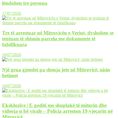
lëndohen tre persona
17/07/2026
Tre të arrestuar në Mitrovicën e Veriut, dyshohen se
tentuan të shisnin parcela me dokumente të
falsifikuara
16/07/2026
Një grua gjendet pa shenja jete në Mitrovicë, nisin
hetimet
16/07/2026
Ekskluzive | E goditi me shuplakë të miturin dhe
videoja u bë virale – Policia arreston 19-vjeçarin në
Mitrovicë