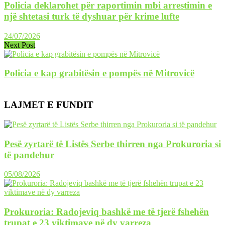
Policia deklarohet për raportimin mbi arrestimin e
një shtetasi turk të dyshuar për krime lufte
24/07/2026
Next Post
Policia e kap grabitësin e pompës në Mitrovicë
LAJMET E FUNDIT
Pesë zyrtarë të Listës Serbe thirren nga Prokuroria si
të pandehur
05/08/2026
Prokuroria: Radojeviq bashkë me të tjerë fshehën
trupat e 23 viktimave në dy varreza