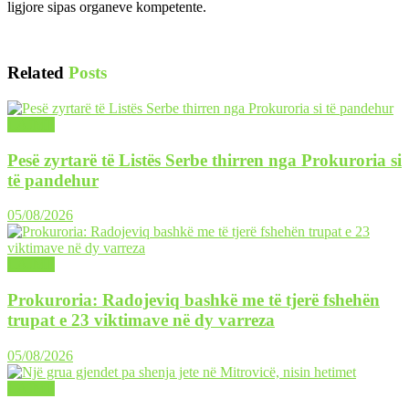
ligjore sipas organeve kompetente.
Related
Posts
LAJME
Pesë zyrtarë të Listës Serbe thirren nga Prokuroria si
të pandehur
05/08/2026
LAJME
Prokuroria: Radojeviq bashkë me të tjerë fshehën
trupat e 23 viktimave në dy varreza
05/08/2026
LAJME