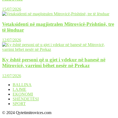
15/07/2026
Vetaksidenti në magjistralen Mitrovicë-Prishtinë, tre
të lënduar
12/07/2026
Ky është personi që u gjet i vdekur në banesë në
Mitrovicë, varrimi bëhet nesër në Prekaz
12/07/2026
BALLINA
LAJME
EKONOMI
SHËNDETËSI
SPORT
© 2024 Qytetimitrovices.com