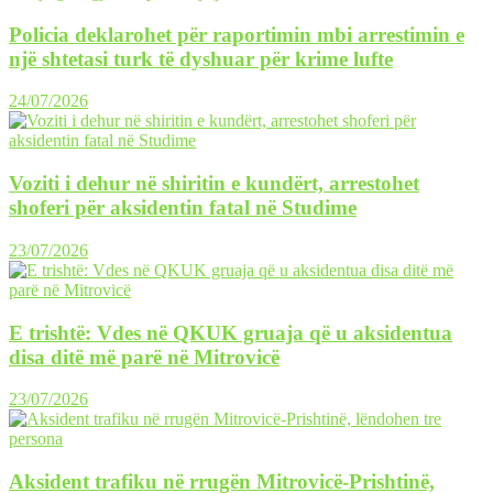
Policia deklarohet për raportimin mbi arrestimin e
një shtetasi turk të dyshuar për krime lufte
24/07/2026
Voziti i dehur në shiritin e kundërt, arrestohet
shoferi për aksidentin fatal në Studime
23/07/2026
E trishtë: Vdes në QKUK gruaja që u aksidentua
disa ditë më parë në Mitrovicë
23/07/2026
Aksident trafiku në rrugën Mitrovicë-Prishtinë,