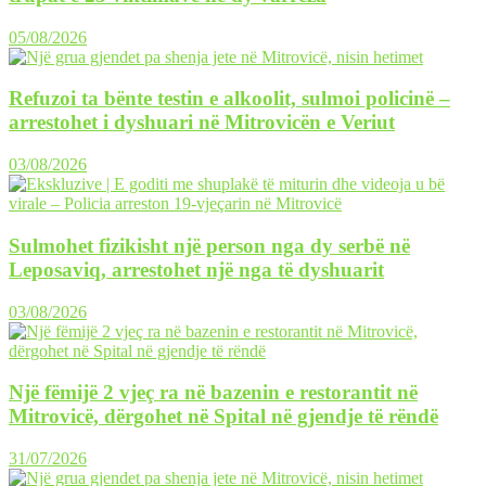
05/08/2026
Refuzoi ta bënte testin e alkoolit, sulmoi policinë –
arrestohet i dyshuari në Mitrovicën e Veriut
03/08/2026
Sulmohet fizikisht një person nga dy serbë në
Leposaviq, arrestohet një nga të dyshuarit
03/08/2026
Një fëmijë 2 vjeç ra në bazenin e restorantit në
Mitrovicë, dërgohet në Spital në gjendje të rëndë
31/07/2026