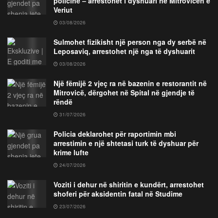
policinë – arrestohet i dyshuari në Mitrovicën e
Veriut
03/08/2026
Sulmohet fizikisht një person nga dy serbë në
Leposaviq, arrestohet një nga të dyshuarit
03/08/2026
Një fëmijë 2 vjeç ra në bazenin e restorantit në
Mitrovicë, dërgohet në Spital në gjendje të
rëndë
31/07/2026
Policia deklarohet për raportimin mbi
arrestimin e një shtetasi turk të dyshuar për
krime lufte
24/07/2026
Voziti i dehur në shiritin e kundërt, arrestohet
shoferi për aksidentin fatal në Studime
23/07/2026