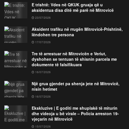
E trishtë: Vdes në QKUK gruaja që u
aksidentua disa ditë më parë në Mitrovicë
23/07/2026
Aksident trafiku në rrugën Mitrovicë-Prishtinë,
lëndohen tre persona
17/07/2026
Tre të arrestuar në Mitrovicën e Veriut,
dyshohen se tentuan të shisnin parcela me
dokumente të falsifikuara
16/07/2026
Një grua gjendet pa shenja jete në Mitrovicë,
nisin hetimet
16/07/2026
Ekskluzive | E goditi me shuplakë të miturin
dhe videoja u bë virale – Policia arreston 19-
vjeçarin në Mitrovicë
15/07/2026