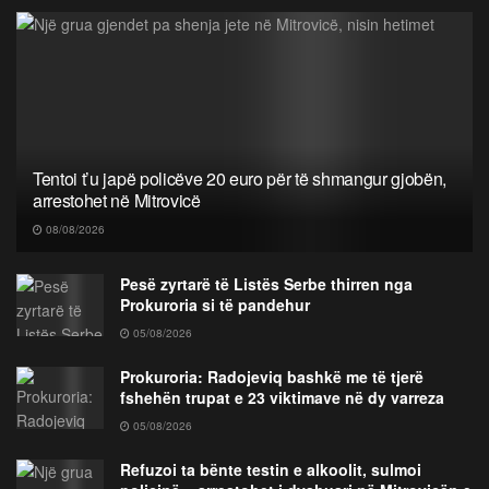
Tentoi t’u japë policëve 20 euro për të shmangur gjobën,
arrestohet në Mitrovicë
08/08/2026
Pesë zyrtarë të Listës Serbe thirren nga
Prokuroria si të pandehur
05/08/2026
Prokuroria: Radojeviq bashkë me të tjerë
fshehën trupat e 23 viktimave në dy varreza
05/08/2026
Refuzoi ta bënte testin e alkoolit, sulmoi