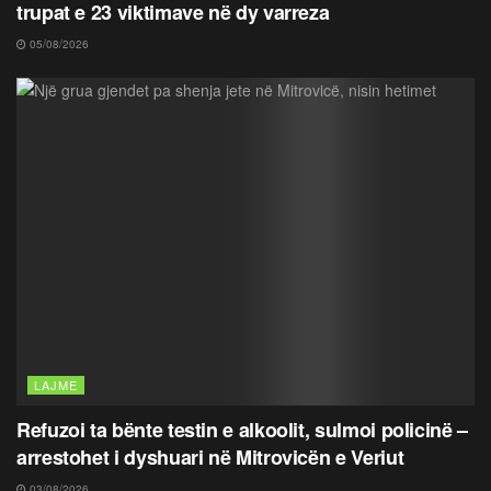
trupat e 23 viktimave në dy varreza
05/08/2026
LAJME
Refuzoi ta bënte testin e alkoolit, sulmoi policinë –
arrestohet i dyshuari në Mitrovicën e Veriut
03/08/2026