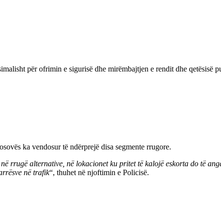
simalisht për ofrimin e sigurisë dhe mirëmbajtjen e rendit dhe qetësisë p
Kosovës ka vendosur të ndërprejë disa segmente rrugore.
ë rrugë alternative, në lokacionet ku pritet të kalojë eskorta do të ang
rrësve në trafik
“, thuhet në njoftimin e Policisë.