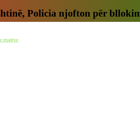
htinë, Policia njofton për blloki