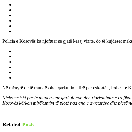
Policia e Kosovës ka njoftuar se gjatë kësaj vizite, do të kujdeset mak
Në mënyrë që të mundësohet qarkullim i lirë për eskortën, Policia e 
Njëkohësisht për të mundësuar qarkullimin dhe riorientimin e trafikut n
Kosovës kërkon mirëkuptim të plotë nga ana e qytetarëve dhe pjesëma
Related
Posts