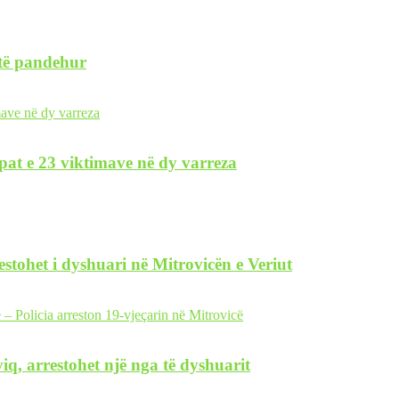
 të pandehur
pat e 23 viktimave në dy varreza
restohet i dyshuari në Mitrovicën e Veriut
iq, arrestohet një nga të dyshuarit