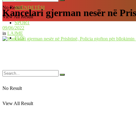
No Result
SHËNDETËSI
Kancelari gjerman nesër në Pris
View All Result
SPORT
09/06/2022
in
LAJME
FUN
No Result
View All Result