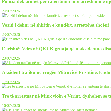
Policia deklarohet për raportimin mbi arrestimin e një
24/07/2026
Voziti i dehur në shiritin e kundërt, arrestohet shofer
23/07/2026
E trishtë: Vdes në QKUK gruaja që u aksidentua disa
23/07/2026
Aksident trafiku në rrugën Mitrovicë-Prishtinë, lëndo
17/07/2026
Tre të arrestuar në Mitrovicën e Veriut, dyshohen se 
16/07/2026