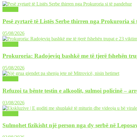
LAJME
Pesë zyrtarë të Listës Serbe thirren nga Prokuroria si
05/08/2026
LAJME
Prokuroria: Radojeviq bashkë me të tjerë fshehën tru
05/08/2026
LAJME
Refuzoi ta bënte testin e alkoolit, sulmoi policinë – ar
03/08/2026
LAJME
Sulmohet fizikisht një person nga dy serbë në Leposav