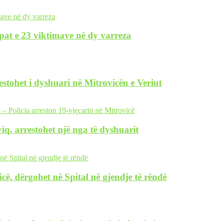
pat e 23 viktimave në dy varreza
restohet i dyshuari në Mitrovicën e Veriut
iq, arrestohet një nga të dyshuarit
icë, dërgohet në Spital në gjendje të rëndë