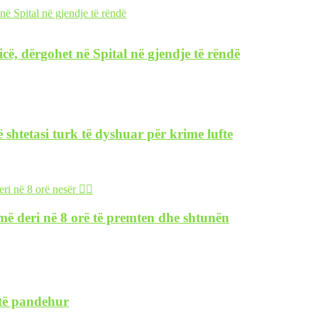
icë, dërgohet në Spital në gjendje të rëndë
 shtetasi turk të dyshuar për krime lufte
ymë deri në 8 orë të premten dhe shtunën
 të pandehur