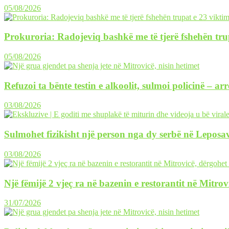
05/08/2026
Prokuroria: Radojeviq bashkë me të tjerë fshehën tru
05/08/2026
Refuzoi ta bënte testin e alkoolit, sulmoi policinë – ar
03/08/2026
Sulmohet fizikisht një person nga dy serbë në Leposav
03/08/2026
Një fëmijë 2 vjeç ra në bazenin e restorantit në Mitrov
31/07/2026