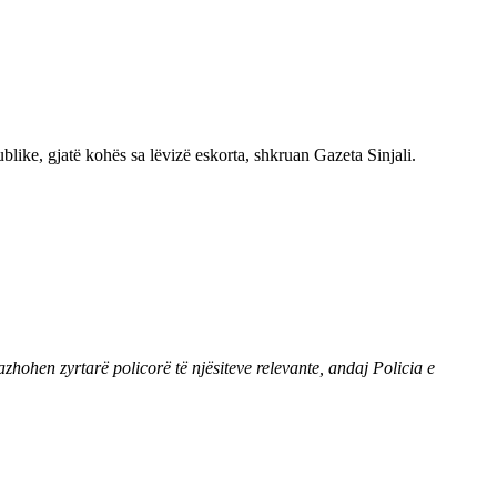
ublike, gjatë kohës sa lëvizë eskorta, shkruan Gazeta Sinjali.
azhohen zyrtarë policorë të njësiteve relevante, andaj Policia e