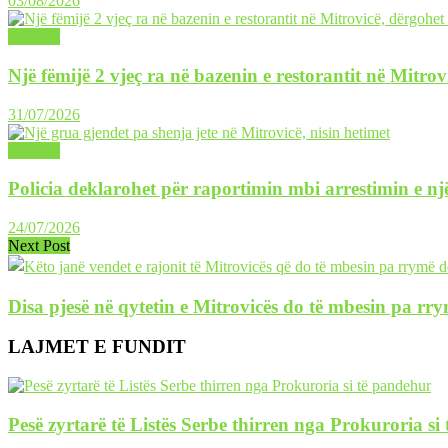
03/08/2026
LAJME
Një fëmijë 2 vjeç ra në bazenin e restorantit në Mitrov
31/07/2026
LAJME
Policia deklarohet për raportimin mbi arrestimin e një
24/07/2026
Next Post
Disa pjesë në qytetin e Mitrovicës do të mbesin pa rr
LAJMET E FUNDIT
Pesë zyrtarë të Listës Serbe thirren nga Prokuroria si