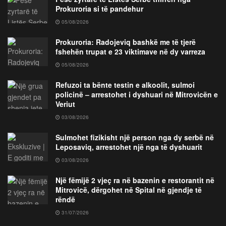
Prokuroria si të pandehur
05/08/2026
Prokuroria: Radojeviq bashkë me të tjerë
fshehën trupat e 23 viktimave në dy varreza
05/08/2026
Refuzoi ta bënte testin e alkoolit, sulmoi
policinë – arrestohet i dyshuari në Mitrovicën e
Veriut
03/08/2026
Sulmohet fizikisht një person nga dy serbë në
Leposaviq, arrestohet një nga të dyshuarit
03/08/2026
Një fëmijë 2 vjeç ra në bazenin e restorantit në
Mitrovicë, dërgohet në Spital në gjendje të
rëndë
31/07/2026