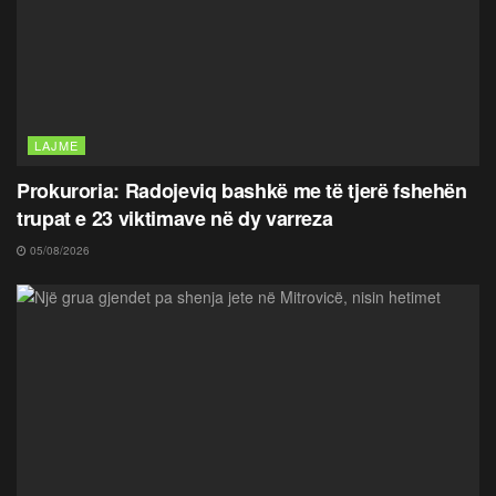
LAJME
Prokuroria: Radojeviq bashkë me të tjerë fshehën
trupat e 23 viktimave në dy varreza
05/08/2026