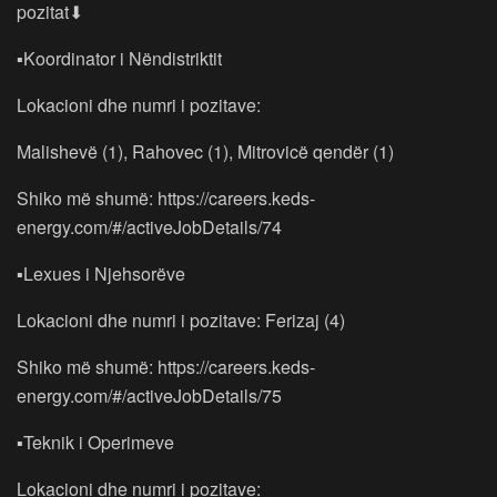
pozitat⬇
▪Koordinator i Nëndistriktit
Lokacioni dhe numri i pozitave:
Malishevë (1), Rahovec (1), Mitrovicë qendër (1)
Shiko më shumë: https://careers.keds-
energy.com/#/activeJobDetails/74
▪Lexues i Njehsorëve
Lokacioni dhe numri i pozitave: Ferizaj (4)
Shiko më shumë: https://careers.keds-
energy.com/#/activeJobDetails/75
▪Teknik i Operimeve
Lokacioni dhe numri i pozitave: