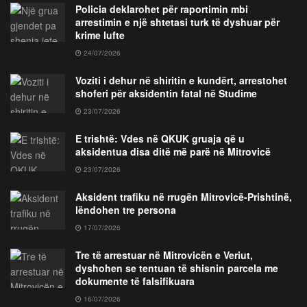
Policia deklarohet për raportimin mbi
arrestimin e një shtetasi turk të dyshuar për
krime lufte
24/07/2026
Voziti i dehur në shiritin e kundërt, arrestohet
shoferi për aksidentin fatal në Studime
23/07/2026
E trishtë: Vdes në QKUK gruaja që u
aksidentua disa ditë më parë në Mitrovicë
23/07/2026
Aksident trafiku në rrugën Mitrovicë-Prishtinë,
lëndohen tre persona
17/07/2026
Tre të arrestuar në Mitrovicën e Veriut,
dyshohen se tentuan të shisnin parcela me
dokumente të falsifikuara
16/07/2026