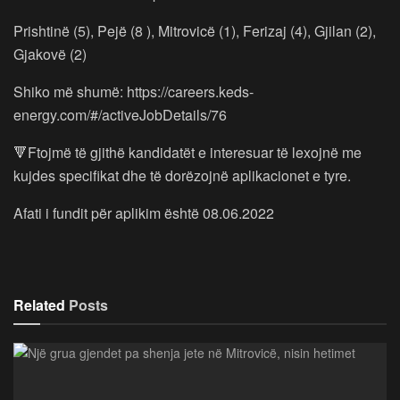
Prishtinë (5), Pejë (8 ), Mitrovicë (1), Ferizaj (4), Gjilan (2),
Gjakovë (2)
Shiko më shumë: https://careers.keds-
energy.com/#/activeJobDetails/76
🔻Ftojmë të gjithë kandidatët e interesuar të lexojnë me
kujdes specifikat dhe të dorëzojnë aplikacionet e tyre.
Afati i fundit për aplikim është 08.06.2022
Related
Posts