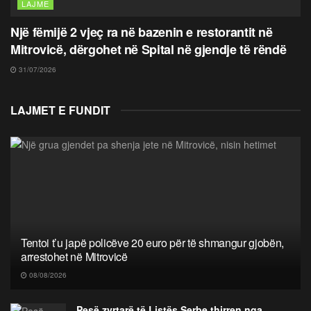
LAJME
Një fëmijë 2 vjeç ra në bazenin e restorantit në
Mitrovicë, dërgohet në Spital në gjendje të rëndë
31/07/2026
LAJMET E FUNDIT
Tentoi t’u japë policëve 20 euro për të shmangur gjobën,
arrestohet në Mitrovicë
08/08/2026
Pesë zyrtarë të Listës Serbe thirren nga