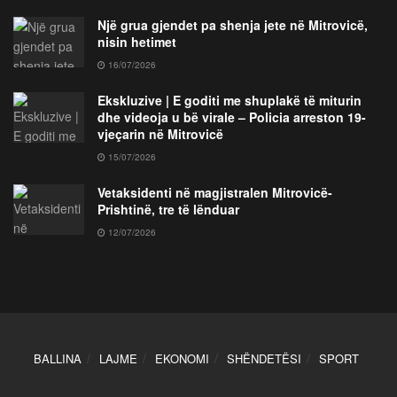
Një grua gjendet pa shenja jete në Mitrovicë,
nisin hetimet
16/07/2026
Ekskluzive | E goditi me shuplakë të miturin
dhe videoja u bë virale – Policia arreston 19-
vjeçarin në Mitrovicë
15/07/2026
Vetaksidenti në magjistralen Mitrovicë-
Prishtinë, tre të lënduar
12/07/2026
BALLINA
LAJME
EKONOMI
SHËNDETËSI
SPORT