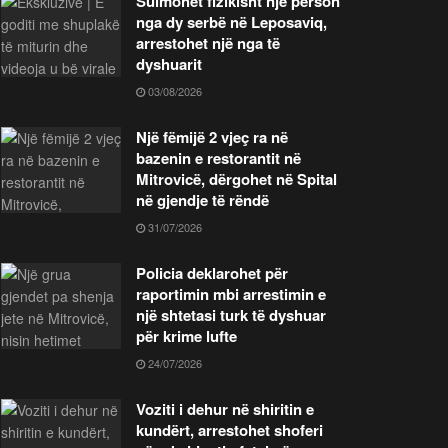
Sulmohet fizikisht një person
nga dy serbë në Leposaviq,
arrestohet një nga të
dyshuarit
03/08/2026
Një fëmijë 2 vjeç ra në
bazenin e restorantit në
Mitrovicë, dërgohet në Spital
në gjendje të rëndë
31/07/2026
Policia deklarohet për
raportimin mbi arrestimin e
një shtetasi turk të dyshuar
për krime lufte
24/07/2026
Voziti i dehur në shiritin e
kundërt, arrestohet shoferi