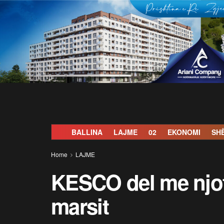
BALLINA
LAJME
02
EKONOMI
SH
Home
LAJME
KESCO del me njoft
marsit