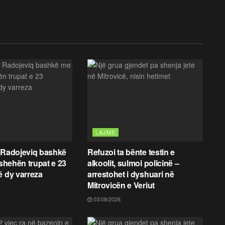
LAJME
 Radojeviq bashkë
Refuzoi ta bënte testin e
fshehën trupat e 23
alkoolit, sulmoi policinë –
ë dy varreza
arrestohet i dyshuari në
Mitrovicën e Veriut
03/08/2026