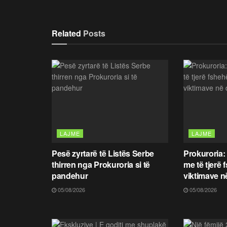
Related
Posts
LAJME
LAJME
Pesë zyrtarë të Listës Serbe
Prokuroria:
thirren nga Prokuroria si të
me të tjerë 
pandehur
viktimave n
05/08/2026
05/08/2026