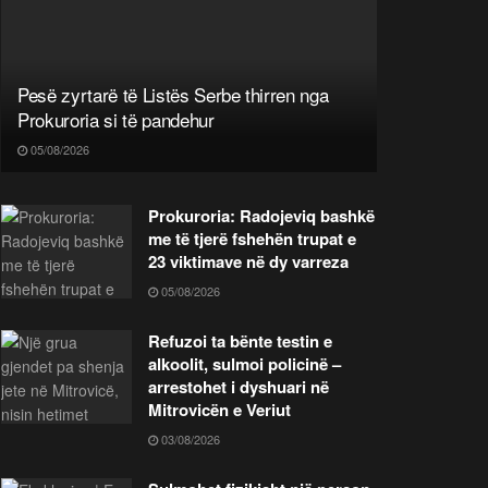
Pesë zyrtarë të Listës Serbe thirren nga
Prokuroria si të pandehur
05/08/2026
Prokuroria: Radojeviq bashkë
me të tjerë fshehën trupat e
23 viktimave në dy varreza
05/08/2026
Refuzoi ta bënte testin e
alkoolit, sulmoi policinë –
arrestohet i dyshuari në
Mitrovicën e Veriut
03/08/2026