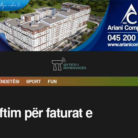
ËNDETËSI
SPORT
FUN
im për faturat e