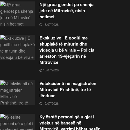
Një grua gjendet pa shenja
jete në Mitrovicë, nisin
hetimet
16/07/2026
Ekskluzive | E goditi me
shuplakë të miturin dhe
videoja u bë virale – Policia
arreston 19-vjeçarin në
Mitrovicë
15/07/2026
Vetaksidenti në magjistralen
Mitrovicë-Prishtinë, tre të
lënduar
12/07/2026
Ky është personi që u gjet i
vdekur në banesë në
Mitrovicë, varrimi bëhet nesër