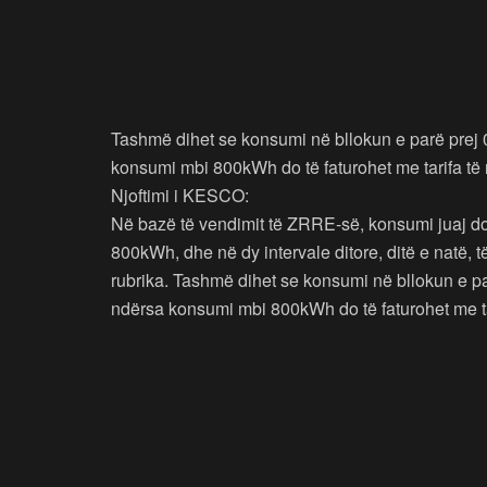
Tashmë dihet se konsumi në bllokun e parë prej 0-
konsumi mbi 800kWh do të faturohet me tarifa të re
Njoftimi i KESCO:
Në bazë të vendimit të ZRRE-së, konsumi juaj do
800kWh, dhe në dy intervale ditore, ditë e natë, t
rubrika. Tashmë dihet se konsumi në bllokun e par
ndërsa konsumi mbi 800kWh do të faturohet me tar