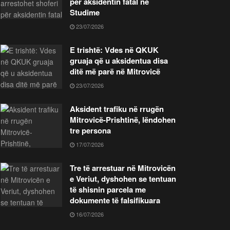
për aksidentin fatal në
Studime
23/07/2026
E trishtë: Vdes në QKUK
gruaja që u aksidentua disa
ditë më parë në Mitrovicë
23/07/2026
Aksident trafiku në rrugën
Mitrovicë-Prishtinë, lëndohen
tre persona
17/07/2026
Tre të arrestuar në Mitrovicën
e Veriut, dyshohen se tentuan
të shisnin parcela me
dokumente të falsifikuara
16/07/2026