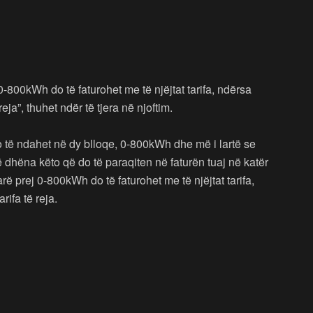
800kWh do të faturohet me të njëjtat tarifa, ndërsa
ja”, thuhet ndër të tjera në njoftim.
 të ndahet në dy blloqe, 0-800kWh dhe më i lartë se
ë dhëna këto që do të paraqiten në faturën tuaj në katër
ë prej 0-800kWh do të faturohet me të njëjtat tarifa,
ifa të reja.