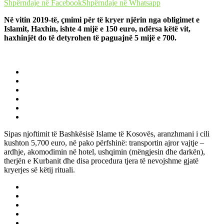
Shpërndaje në Facebook
Shpërndaje në Whatsapp
Në vitin 2019-të, çmimi për të kryer njërin nga obligimet e
Islamit, Haxhin, ishte 4 mijë e 150 euro, ndërsa këtë vit,
haxhinjët do të detyrohen të paguajnë 5 mijë e 700.
Sipas njoftimit të Bashkësisë Islame të Kosovës, aranzhmani i cili
kushton 5,700 euro, në pako përfshinë: transportin ajror vajtje –
ardhje, akomodimin në hotel, ushqimin (mëngjesin dhe darkën),
therjën e Kurbanit dhe disa procedura tjera të nevojshme gjatë
kryerjes së këtij rituali.