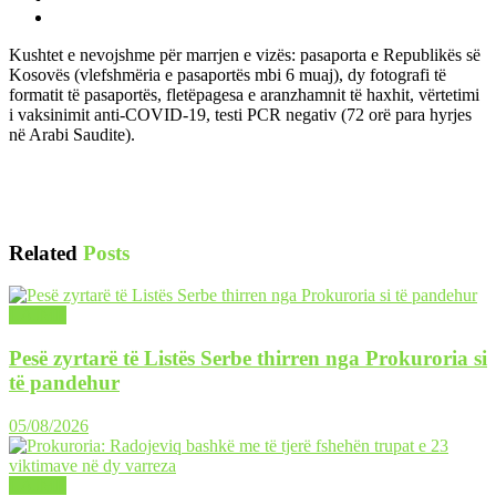
Kushtet e nevojshme për marrjen e vizës: pasaporta e Republikës së
Kosovës (vlefshmëria e pasaportës mbi 6 muaj), dy fotografi të
formatit të pasaportës, fletëpagesa e aranzhamnit të haxhit, vërtetimi
i vaksinimit anti-COVID-19, testi PCR negativ (72 orë para hyrjes
në Arabi Saudite).
Related
Posts
LAJME
Pesë zyrtarë të Listës Serbe thirren nga Prokuroria si
të pandehur
05/08/2026
LAJME