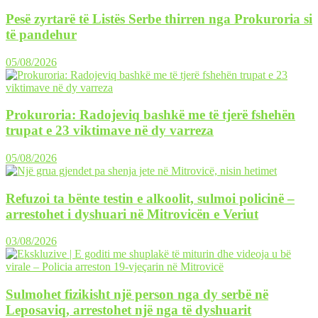
Pesë zyrtarë të Listës Serbe thirren nga Prokuroria si
të pandehur
05/08/2026
Prokuroria: Radojeviq bashkë me të tjerë fshehën
trupat e 23 viktimave në dy varreza
05/08/2026
Refuzoi ta bënte testin e alkoolit, sulmoi policinë –
arrestohet i dyshuari në Mitrovicën e Veriut
03/08/2026
Sulmohet fizikisht një person nga dy serbë në
Leposaviq, arrestohet një nga të dyshuarit