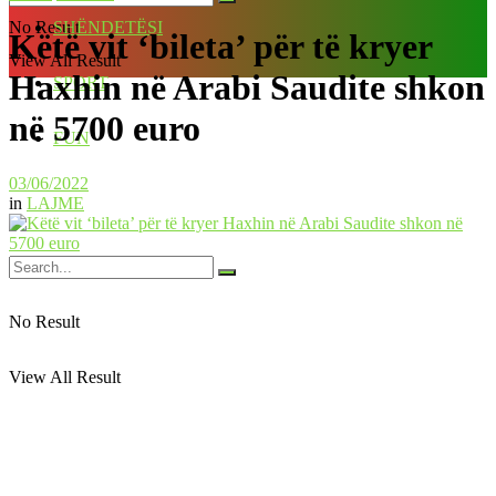
No Result
SHËNDETËSI
Këtë vit ‘bileta’ për të kryer
View All Result
Haxhin në Arabi Saudite shkon
SPORT
në 5700 euro
FUN
03/06/2022
in
LAJME
No Result
View All Result