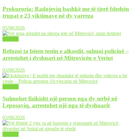
Prokuroria: Radojeviq bashkë me të tjerë fshehën
trupat e 23 viktimave në dy varreza
05/08/2026
LAJME
Refuzoi ta bënte testin e alkoolit, sulmoi policinë –
arrestohet i dyshuari në Mitrovicën e Veriut
03/08/2026
LAJME
Sulmohet fizikisht një person nga dy serbë në
Leposaviq, arrestohet një nga të dyshuarit
03/08/2026
LAJME