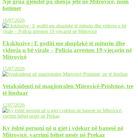
Një grua gjendet pa shenja jete në Mitrovicë, nisin
hetimet
16/07/2026
Ekskluzive | E goditi me shuplakë të miturin dhe
videoja u bë virale – Policia arreston 19-vjeçarin në
Mitrovicë
15/07/2026
Vetaksidenti në magjistralen Mitrovicë-Prishtinë, tre
të lënduar
12/07/2026
Ky është personi që u gjet i vdekur në banesë në
Mitrovicë, varrimi bëhet nesër në Prekaz