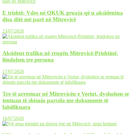
E trishtë: Vdes në QKUK gruaja që u aksidentua
disa ditë më parë në Mitrovicë
23/07/2026
Aksident trafiku në rrugën Mitrovicë-Prishtinë,
lëndohen tre persona
17/07/2026
Tre të arrestuar në Mitrovicën e Veriut, dyshohen se
tentuan të shisnin parcela me dokumente të
falsifikuara
16/07/2026