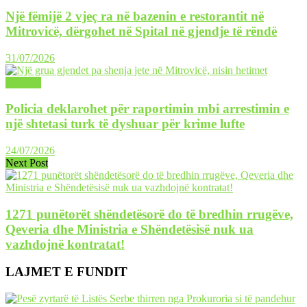
Një fëmijë 2 vjeç ra në bazenin e restorantit në
Mitrovicë, dërgohet në Spital në gjendje të rëndë
31/07/2026
LAJME
Policia deklarohet për raportimin mbi arrestimin e
një shtetasi turk të dyshuar për krime lufte
24/07/2026
Next Post
1271 punëtorët shëndetësorë do të bredhin rrugëve,
Qeveria dhe Ministria e Shëndetësisë nuk ua
vazhdojnë kontratat!
LAJMET E FUNDIT