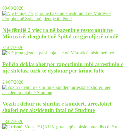
03/08/2026
Një fëmijë 2 vjeç ra në bazenin e restorantit në
Mitrovicë, dërgohet në Spital në gjendje të rëndë
31/07/2026
Policia deklarohet për raportimin mbi arrestimin e
një shtetasi turk të dyshuar për krime lufte
24/07/2026
Voziti i dehur në shiritin e kundërt, arrestohet
shoferi për aksidentin fatal në Studime
23/07/2026