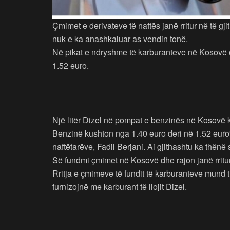
Çmimet e derivateve të naftës janë rritur në të gji
nuk e ka anashkaluar as vendin tonë.
Në pikat e ndryshme të karburanteve në Kosovë ç
1.52 euro.
Një litër Dizel në pompat e benzinës në Kosovë k
Benzinë kushton nga 1.40 euro deri në 1.52 euro”
naftëtarëve, Fadil Berjani. Ai gjithashtu ka thën
Së fundmi çmimet në Kosovë dhe rajon janë rritur p
Rritja e çmimeve të fundit të karburanteve mund t’
furnizojnë me karburant të llojit Dizel.