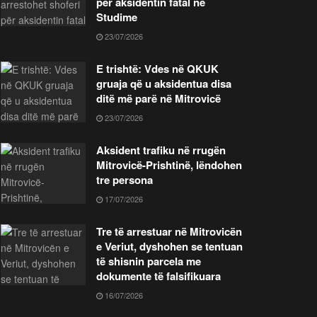
për aksidentin fatal në
Studime
23/07/2026
E trishtë: Vdes në QKUK
gruaja që u aksidentua disa
ditë më parë në Mitrovicë
23/07/2026
Aksident trafiku në rrugën
Mitrovicë-Prishtinë, lëndohen
tre persona
17/07/2026
Tre të arrestuar në Mitrovicën
e Veriut, dyshohen se tentuan
të shisnin parcela me
dokumente të falsifikuara
16/07/2026