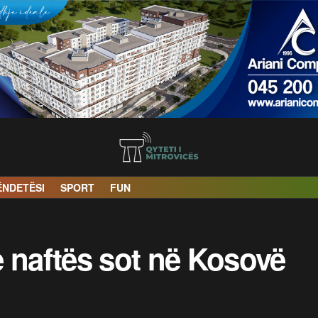
ËNDETËSI
SPORT
FUN
 naftës sot në Kosovë