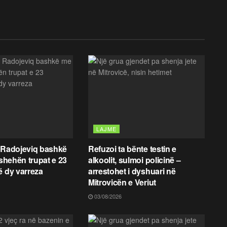
LAJME
 Radojeviq bashkë
Refuzoi ta bënte testin e
fshehën trupat e 23
alkoolit, sulmoi policinë –
ë dy varreza
arrestohet i dyshuari në
Mitrovicën e Veriut
03/08/2026