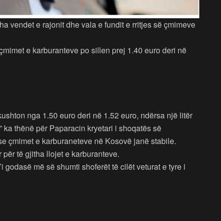
tha vendet e rajonit dhe vala e fundit e rritjes së çmimeve
mimet e karburanteve po sillen prej 1.40 euro deri në
ushton nga 1.50 euro deri në 1.52 euro, ndërsa një litër
 ka thënë për Paparacin kryetari i shoqatës së
ë se çmimet e karburaneteve në Kosovë janë stabile.
ër të gjitha llojet e karburanteve.
i godasë më së shumti shoferët të cilët veturat e tyre i