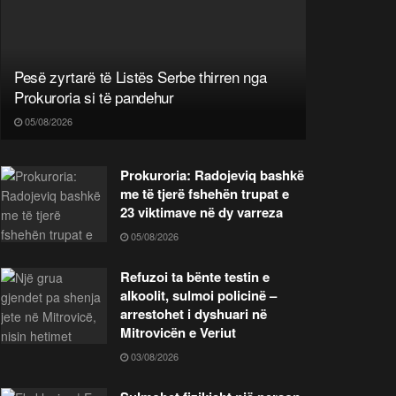
Pesë zyrtarë të Listës Serbe thirren nga
Prokuroria si të pandehur
05/08/2026
Prokuroria: Radojeviq bashkë
me të tjerë fshehën trupat e
23 viktimave në dy varreza
05/08/2026
Refuzoi ta bënte testin e
alkoolit, sulmoi policinë –
arrestohet i dyshuari në
Mitrovicën e Veriut
03/08/2026