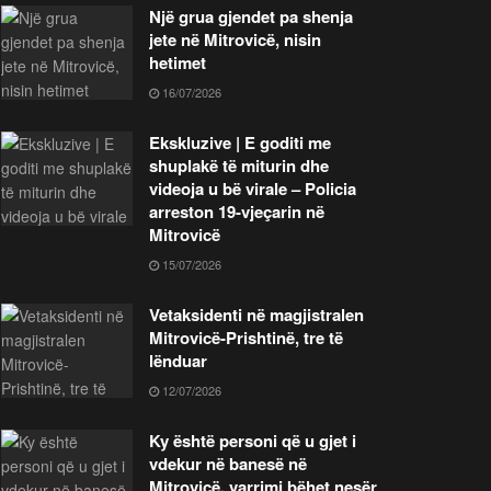
Një grua gjendet pa shenja
jete në Mitrovicë, nisin
hetimet
16/07/2026
Ekskluzive | E goditi me
shuplakë të miturin dhe
videoja u bë virale – Policia
arreston 19-vjeçarin në
Mitrovicë
15/07/2026
Vetaksidenti në magjistralen
Mitrovicë-Prishtinë, tre të
lënduar
12/07/2026
Ky është personi që u gjet i
vdekur në banesë në
Mitrovicë, varrimi bëhet nesër