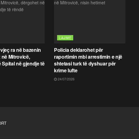
LAJME
 vjeç ra në bazenin
Policia deklarohet për
t në Mitrovicë,
raportimin mbi arrestimin e një
 Spital në gjendje të
shtetasi turk të dyshuar për
krime lufte
24/07/2026
ORT