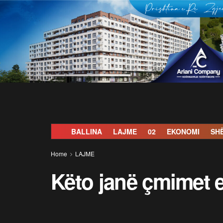
BALLINA
LAJME
02
EKONOMI
SH
Home
LAJME
Këto janë çmimet e