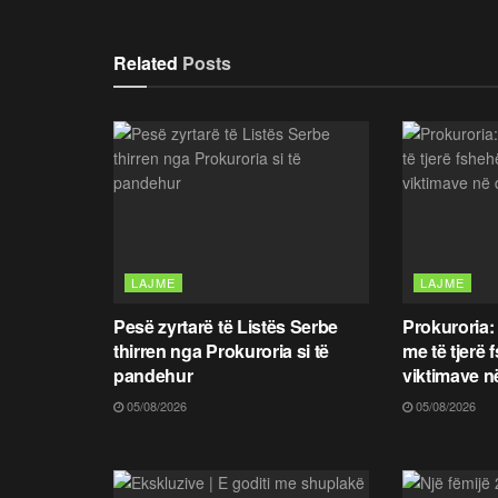
Related
Posts
LAJME
LAJME
Pesë zyrtarë të Listës Serbe
Prokuroria:
thirren nga Prokuroria si të
me të tjerë 
pandehur
viktimave n
05/08/2026
05/08/2026