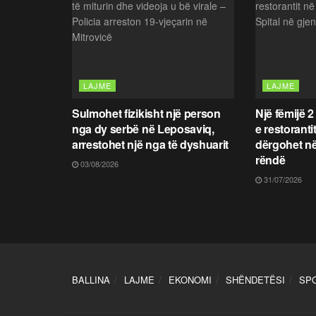
LAJME
LAJME
Sulmohet fizikisht një person
Një fëmijë 2
nga dy serbë në Leposaviq,
e restoranti
arrestohet një nga të dyshuarit
dërgohet në
rëndë
03/08/2026
31/07/2026
BALLINA
LAJME
EKONOMI
SHËNDETËSI
SP