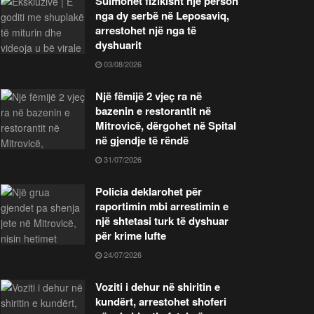
Sulmohet fizikisht një person
nga dy serbë në Leposaviq,
arrestohet një nga të
dyshuarit
03/08/2026
Një fëmijë 2 vjeç ra në
bazenin e restorantit në
Mitrovicë, dërgohet në Spital
në gjendje të rëndë
31/07/2026
Policia deklarohet për
raportimin mbi arrestimin e
një shtetasi turk të dyshuar
për krime lufte
24/07/2026
Voziti i dehur në shiritin e
kundërt, arrestohet shoferi