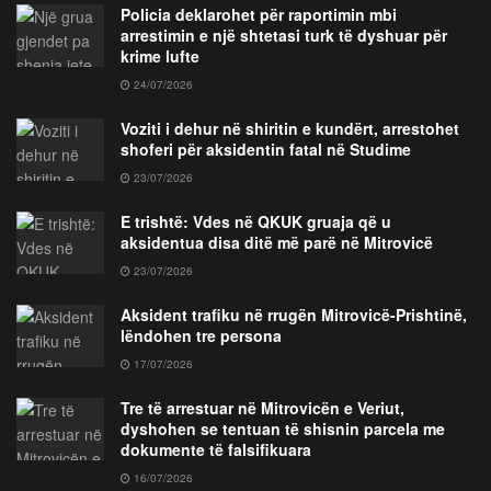
Policia deklarohet për raportimin mbi
arrestimin e një shtetasi turk të dyshuar për
krime lufte
24/07/2026
Voziti i dehur në shiritin e kundërt, arrestohet
shoferi për aksidentin fatal në Studime
23/07/2026
E trishtë: Vdes në QKUK gruaja që u
aksidentua disa ditë më parë në Mitrovicë
23/07/2026
Aksident trafiku në rrugën Mitrovicë-Prishtinë,
lëndohen tre persona
17/07/2026
Tre të arrestuar në Mitrovicën e Veriut,
dyshohen se tentuan të shisnin parcela me
dokumente të falsifikuara
16/07/2026