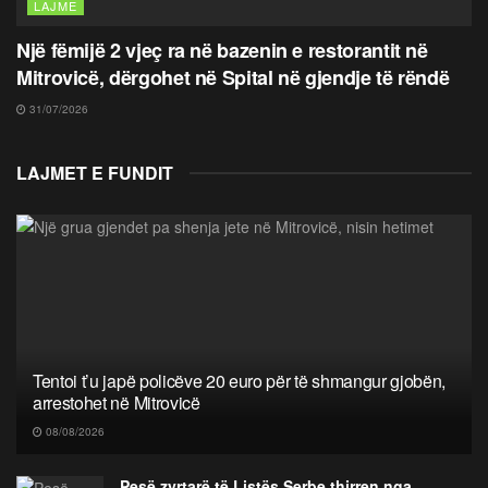
LAJME
Një fëmijë 2 vjeç ra në bazenin e restorantit në
Mitrovicë, dërgohet në Spital në gjendje të rëndë
31/07/2026
LAJMET E FUNDIT
Tentoi t’u japë policëve 20 euro për të shmangur gjobën,
arrestohet në Mitrovicë
08/08/2026
Pesë zyrtarë të Listës Serbe thirren nga