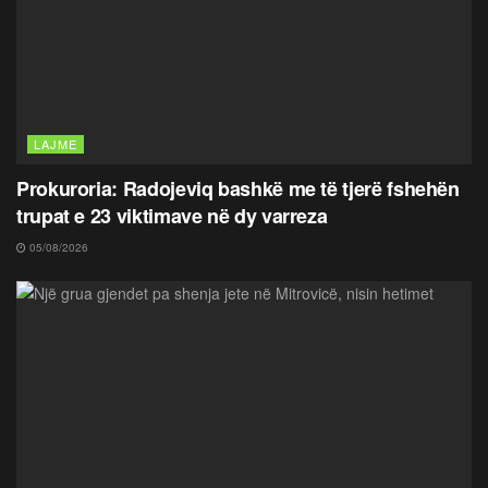
LAJME
Prokuroria: Radojeviq bashkë me të tjerë fshehën
trupat e 23 viktimave në dy varreza
05/08/2026