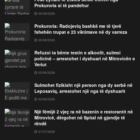
Prokuroria si të pandehur
05/08/2026
Prokuroria: Radojeviq bashkë me të tjerë
fshehën trupat e 23 viktimave në dy varreza
05/08/2026
Refuzoi ta bënte testin e alkoolit, sulmoi
policinë – arrestohet i dyshuari në Mitrovicën e
Veriut
03/08/2026
Sulmohet fizikisht një person nga dy serbë në
Leposaviq, arrestohet një nga të dyshuarit
03/08/2026
Një fëmijë 2 vjeç ra në bazenin e restorantit në
Mitrovicë, dërgohet në Spital në gjendje të
rëndë
31/07/2026