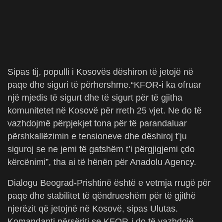
Sipas tij, populli i Kosovës dëshiron të jetojë në
paqe dhe siguri të përhershme.“KFOR-i ka ofruar
një mjedis të sigurt dhe të sigurt për të gjitha
komunitetet në Kosovë për rreth 25 vjet. Ne do të
vazhdojmë përpjekjet tona për të parandaluar
përshkallëzimin e tensioneve dhe dëshiroj t’ju
siguroj se ne jemi të gatshëm t’i përgjigjemi çdo
kërcënimi”, tha ai të hënën për Anadolu Agency.
Dialogu Beograd-Prishtinë është e vetmja rrugë për
paqe dhe stabilitet të qëndrueshëm për të gjithë
njerëzit që jetojnë në Kosovë, sipas Ulutas.
Komandanti përsëriti se KFOR-i do të vazhdojë