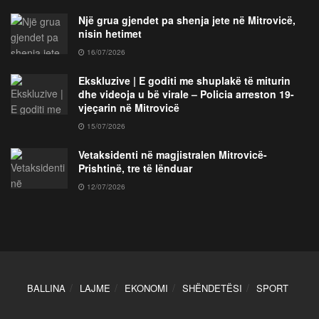
Një grua gjendet pa shenja jete në Mitrovicë,
nisin hetimet
16/07/2026
Ekskluzive | E goditi me shuplakë të miturin
dhe videoja u bë virale – Policia arreston 19-
vjeçarin në Mitrovicë
15/07/2026
Vetaksidenti në magjistralen Mitrovicë-
Prishtinë, tre të lënduar
12/07/2026
BALLINA
LAJME
EKONOMI
SHËNDETËSI
SPORT