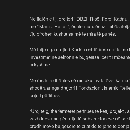
Në fjalën e tij, drejtori i DBZHR-së, Ferdi Kadriu,
me “Islamic Relief ”, është mundësuar mbështetja
t’ju ofrohen kushte sa më të mira të punës.
Më tutje nga drejtori Kadriu është bërë e ditur se 
investimet në sektorin e bujqësisë, për t’i mbës
ndryshme.
Me rastin e dhënies së motokultivatorëve, ka mar
shoqëruar nga drejtori i Fondacionit Islamic Rel
bujqit përfitues.
“Uroj të gjithë fermerët përfitues të këtij projekt
vazhdueshme për rritje të subvencioneve në sekto
prodhimeve bujqësore të cilat do të jenë të denja