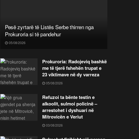
Pesë zyrtarë të Listës Serbe thirren nga
Prokuroria si të pandehur
05/08/2026
Prokuroria: Radojeviq bashkë
me të tjerë fshehën trupat e
23 viktimave në dy varreza
05/08/2026
Refuzoi ta bënte testin e
alkoolit, sulmoi policinë –
arrestohet i dyshuari në
Mitrovicën e Veriut
03/08/2026