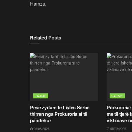
Hamza.
Related
Posts
LAJME
LAJME
Pesë zyrtarë të Listës Serbe
Prokuroria:
thirren nga Prokuroria si të
me të tjerë 
pandehur
viktimave n
05/08/2026
05/08/2026