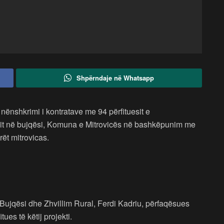
Shpërndaje në Whatsapp
ënshkrimi i kontratave me 94 përfituesit e
mit në bujqësi, Komuna e Mitrovicës në bashkëpunim me
rët mitrovicas.
 Bujqësi dhe Zhvillim Rural, Ferdi Kadriu, përfaqësues
tues të këtij projekti.