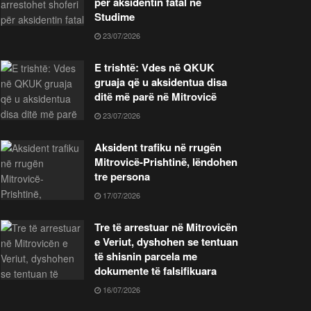
për aksidentin fatal në
Studime
23/07/2026
E trishtë: Vdes në QKUK
gruaja që u aksidentua disa
ditë më parë në Mitrovicë
23/07/2026
Aksident trafiku në rrugën
Mitrovicë-Prishtinë, lëndohen
tre persona
17/07/2026
Tre të arrestuar në Mitrovicën
e Veriut, dyshohen se tentuan
të shisnin parcela me
dokumente të falsifikuara
16/07/2026