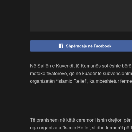
Shpërndaje në Facebook
Në Sallën e Kuvendit të Komunës sot është bërë n
motokoltivatorëve, që në kuadër të subvencioni
organizatën “Islamic Relief”, ka mbështetur ferme
Të pranishëm në këtë ceremoni ishin drejtori për
nga organizata “Islmic Relief, si dhe fermerët përfi