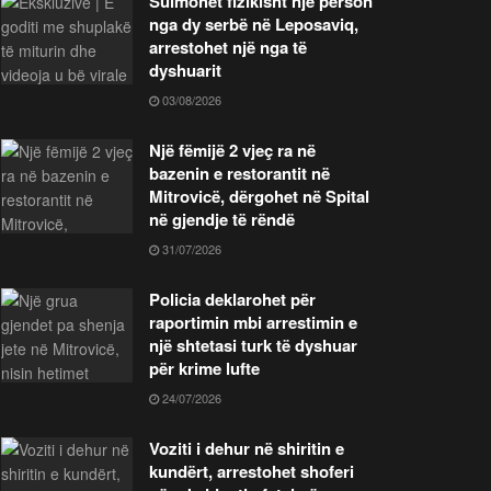
Sulmohet fizikisht një person
nga dy serbë në Leposaviq,
arrestohet një nga të
dyshuarit
03/08/2026
Një fëmijë 2 vjeç ra në
bazenin e restorantit në
Mitrovicë, dërgohet në Spital
në gjendje të rëndë
31/07/2026
Policia deklarohet për
raportimin mbi arrestimin e
një shtetasi turk të dyshuar
për krime lufte
24/07/2026
Voziti i dehur në shiritin e
kundërt, arrestohet shoferi