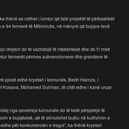
 ka thënë se ndihet i lumtur që falë projektit të përbashkët
 e 94 fermerë të Mitrovicës, në mënyrë që bujqve tanë
kjo drejtori do të vazhdojë të mbështesë dhe do t’i rrisë
htetur fermerët përmes subvencioneve dhe grandeve të
rë pjesë edhe kryetari i komunës, Bedri Hamza, i
ief Kosova, Mohamed Soliman, të cilët edhe i kanë uruar
i, andaj nga qeverisja komunale do të ketë përpjekje të
rin e bujqësisë, që të stimulohet bujku në kultivimin e
 edhe për konkurrencën e tregut”, ka thënë kryetari