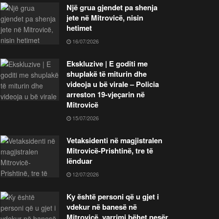
Një grua gjendet pa shenja
jete në Mitrovicë, nisin
hetimet
16/07/2026
Ekskluzive | E goditi me
shuplakë të miturin dhe
videoja u bë virale – Policia
arreston 19-vjeçarin në
Mitrovicë
15/07/2026
Vetaksidenti në magjistralen
Mitrovicë-Prishtinë, tre të
lënduar
12/07/2026
Ky është personi që u gjet i
vdekur në banesë në
Mitrovicë, varrimi bëhet nesër