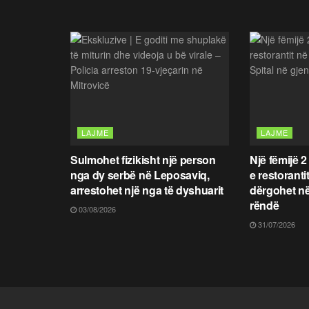
LAJME
LAJME
Sulmohet fizikisht një person
Një fëmijë 2
nga dy serbë në Leposaviq,
e restoranti
arrestohet një nga të dyshuarit
dërgohet në
rëndë
03/08/2026
31/07/2026