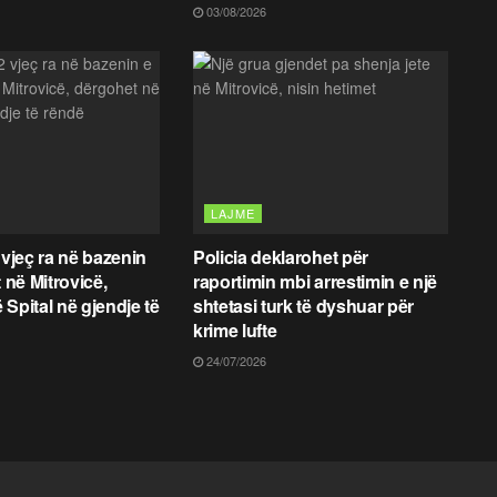
03/08/2026
LAJME
 vjeç ra në bazenin
Policia deklarohet për
t në Mitrovicë,
raportimin mbi arrestimin e një
 Spital në gjendje të
shtetasi turk të dyshuar për
krime lufte
24/07/2026