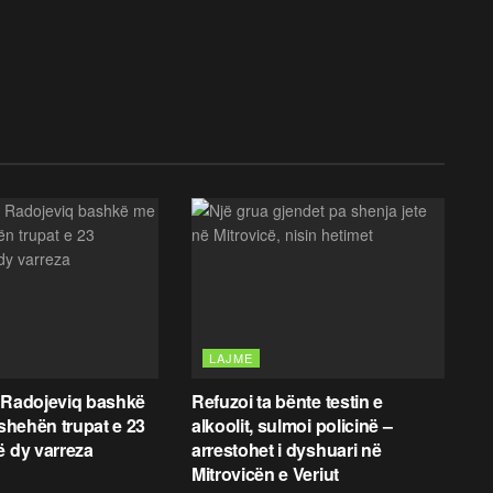
LAJME
 Radojeviq bashkë
Refuzoi ta bënte testin e
fshehën trupat e 23
alkoolit, sulmoi policinë –
ë dy varreza
arrestohet i dyshuari në
Mitrovicën e Veriut