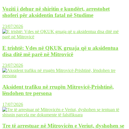
Voziti i dehur në shiritin e kundërt, arrestohet
shoferi për aksidentin fatal në Studime
23/07/2026
E trishtë: Vdes në QKUK gruaja që u aksidentua
disa ditë më parë në Mitrovicë
23/07/2026
Aksident trafiku në rrugën Mitrovicë-Prishtinë,
lëndohen tre persona
17/07/2026
Tre të arrestuar në Mitrovicën e Veriut, dyshohen se