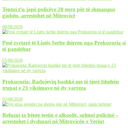
Tentoi t’u japë policëve 20 euro për të shmangur
gjobën, arrestohet në Mitrovicë
08/08/2026
Pesë zyrtarë të Listës Serbe thirren nga Prokuroria si
të pandehur
05/08/2026
Prokuroria: Radojeviq bashkë me të tjerë fshehën
trupat e 23 viktimave në dy varreza
05/08/2026
Refuzoi ta bënte testin e alkoolit, sulmoi policinë –
arrestohet i dyshuari në Mitrovicën e Veriut