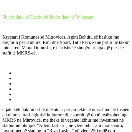
Shpërndaje në Facebook
Shpërndaje në Whatsapp
Kryetari i Komunës së Mitrovicës, Agim Bahtiri, së bashku me
drejtorin për Kulturë, Rini dhe Sport, Tafil Peci, kanë pritur në takim
ministren, Vlora Dumoshi, e cila ishte e shoqëruar nga një pjesë e
stafit të MKRS-së.
Gjatë këtij takimi është diskutuar për projekte të ndryshme në fushën
e kulturës, trashëgimisë kulturore dhe sportit që do të realizohen nga
MKRS në Mitrovicë, me theks të veçantë lidhur me investimet në
stadiumin olimpik “Adem Jashari”, në vlerë mbi 12 milionë euro,
investimet në stadiumin “Riza Lushta” në vlerë 250 mijë euro,