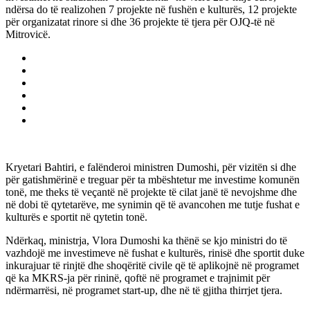
ndërsa do të realizohen 7 projekte në fushën e kulturës, 12 projekte
për organizatat rinore si dhe 36 projekte të tjera për OJQ-të në
Mitrovicë.
Kryetari Bahtiri, e falënderoi ministren Dumoshi, për vizitën si dhe
për gatishmërinë e treguar për ta mbështetur me investime komunën
tonë, me theks të veçantë në projekte të cilat janë të nevojshme dhe
në dobi të qytetarëve, me synimin që të avancohen me tutje fushat e
kulturës e sportit në qytetin tonë.
Ndërkaq, ministrja, Vlora Dumoshi ka thënë se kjo ministri do të
vazhdojë me investimeve në fushat e kulturës, rinisë dhe sportit duke
inkurajuar të rinjtë dhe shoqëritë civile që të aplikojnë në programet
që ka MKRS-ja për rininë, qoftë në programet e trajnimit për
ndërmarrësi, në programet start-up, dhe në të gjitha thirrjet tjera.