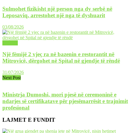
Sulmohet fizikisht një person nga dy serbë në
Leposaviq, arrestohet një nga të dyshuarit
03/08/2026
LAJME
Një fëmijë 2 vjeç ra në bazenin e restorantit në
Mitrovicë, dërgohet në Spital në gjendje të rëndë
31/07/2026
Next Post
Ministrja Dumoshi, mori pjesë në ceremoninë e
ndarjes së certifikatave për pjesëmarrësit e trajnimit
profesional
LAJMET E FUNDIT