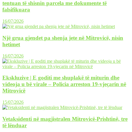
tentuan të shisnin parcela me dokumente të
falsifikuara
16/07/2026
Një grua gjendet pa shenja jete në Mitrovicë, nisin
hetimet
16/07/2026
Ekskluzive | E goditi me shuplakë të miturin dhe
videoja u bë virale – Policia arreston 19-vjeçarin në
Mitrovicë
15/07/2026
Vetaksidenti në magjistralen Mitrovicë-Prishtinë, tre
të lënduar