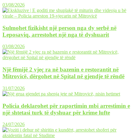
03/08/2026
Sulmohet fizikisht një person nga dy serbë në
Leposaviq, arrestohet një nga të dyshuarit
03/08/2026
Një fëmijë 2 vjeç ra në bazenin e restorantit në
Mitrovicë, dërgohet në Spital në gjendje të rëndë
31/07/2026
Policia deklarohet për raportimin mbi arrestimin e
një shtetasi turk të dyshuar për krime lufte
24/07/2026