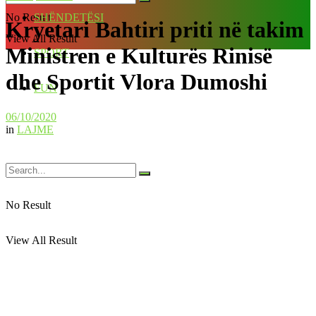
No Result
SHËNDETËSI
Kryetari Bahtiri priti në takim
View All Result
Ministren e Kulturës Rinisë
SPORT
dhe Sportit Vlora Dumoshi
FUN
06/10/2020
in
LAJME
No Result
View All Result