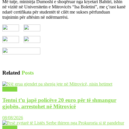
Më tutje, ministrja Dumoshi e shoqëruar nga kryetari Bahtiri, ishin
në vizitë në Universitetin e Mitrovicës “Isa Boletini”, me ç’rast kanë
ndarë certifikata për studentët të cilët me sukses përfunduan
trajnimin për aftësim në ndërmarrësi.
Related
Posts
LAJME
Tentoi t’u japë policëve 20 euro për të shmangur
gjobën, arrestohet në Mitrovicë
08/08/2026
LAJME