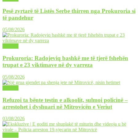
Pesë zyrtarë të Listës Serbe thirren nga Prokuroria si
të pandehur
05/08/2026
LAJME
Prokuroria: Radojeviq bashkë me të tjerë fshehën
trupat e 23 viktimave në dy varreza
05/08/2026
LAJME
Refuzoi ta bënte testin e alkoolit, sulmoi policinë –
arrestohet i dyshuari në Mitrovicën e Veriut
03/08/2026
LAJME