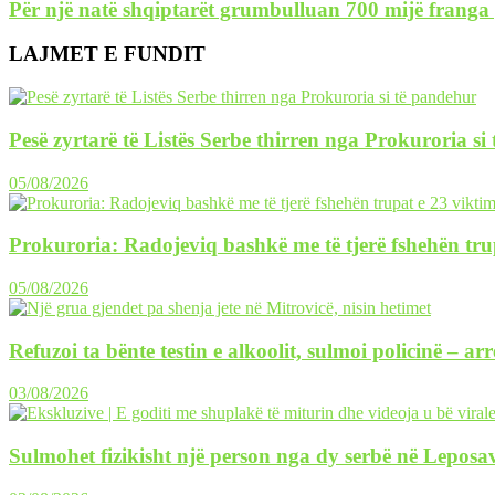
Për një natë shqiptarët grumbulluan 700 mijë franga 
LAJMET E FUNDIT
Pesë zyrtarë të Listës Serbe thirren nga Prokuroria si
05/08/2026
Prokuroria: Radojeviq bashkë me të tjerë fshehën tru
05/08/2026
Refuzoi ta bënte testin e alkoolit, sulmoi policinë – ar
03/08/2026
Sulmohet fizikisht një person nga dy serbë në Leposav