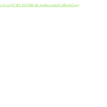
ps://t.co/ACtELAtUMd
pic.twitter.com/rCpRwtxGwy