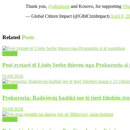
Thank you,
@albinkurti
and Kosovo, for supporting
#St
— Global Citizen Impact (@GlblCtznImpact)
April 9, 2
Related
Posts
LAJME
Pesë zyrtarë të Listës Serbe thirren nga Prokuroria si
05/08/2026
LAJME
Prokuroria: Radojeviq bashkë me të tjerë fshehën tru
05/08/2026
LAJME