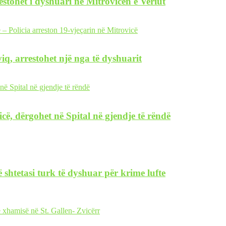
restohet i dyshuari në Mitrovicën e Veriut
iq, arrestohet një nga të dyshuarit
icë, dërgohet në Spital në gjendje të rëndë
 shtetasi turk të dyshuar për krime lufte