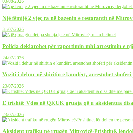
03/08/2026
Një fëmijë 2 vjeç ra në bazenin e restorantit në Mitrov
31/07/2026
Policia deklarohet për raportimin mbi arrestimin e një
24/07/2026
Voziti i dehur në shiritin e kundërt, arrestohet shofer
23/07/2026
E trishtë: Vdes në QKUK gruaja që u aksidentua disa
23/07/2026
Aksident trafiku në rrugën Mitrovicë-Prishtinë, lëndo