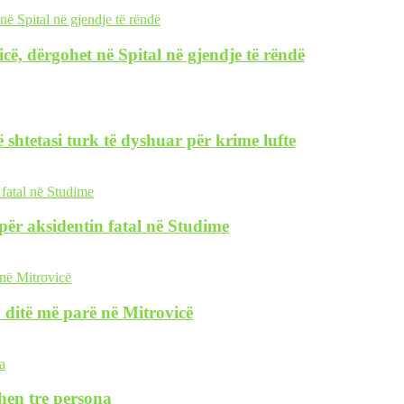
icë, dërgohet në Spital në gjendje të rëndë
 shtetasi turk të dyshuar për krime lufte
i për aksidentin fatal në Studime
 ditë më parë në Mitrovicë
hen tre persona