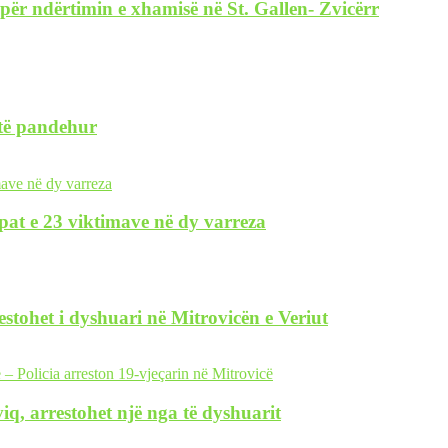
për ndërtimin e xhamisë në St. Gallen- Zvicërr
 të pandehur
pat e 23 viktimave në dy varreza
restohet i dyshuari në Mitrovicën e Veriut
iq, arrestohet një nga të dyshuarit