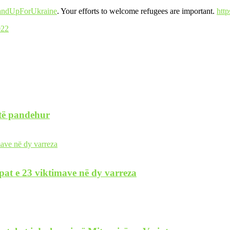
andUpForUkraine
. Your efforts to welcome refugees are important.
htt
022
 të pandehur
pat e 23 viktimave në dy varreza