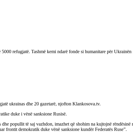
 5000 refugjatë. Tashmë kemi ndarë fonde si humanitare për Ukrainën si
gjatë ukrainas dhe 20 gazetarë, njofton Klankosova.tv.
atike duke i vënë sanksione Rusisë.
he popullit të saj vazhdon, imazhet që shohim na kujtojnë rëndësinë më 
uar frontit demokratik duke vënë sanksione kundër Federatës Ruse”.