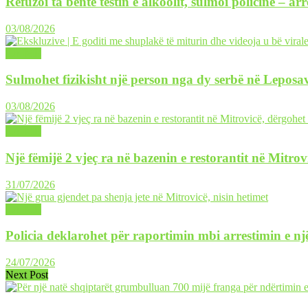
Refuzoi ta bënte testin e alkoolit, sulmoi policinë – ar
03/08/2026
LAJME
Sulmohet fizikisht një person nga dy serbë në Leposav
03/08/2026
LAJME
Një fëmijë 2 vjeç ra në bazenin e restorantit në Mitrov
31/07/2026
LAJME
Policia deklarohet për raportimin mbi arrestimin e një
24/07/2026
Next Post