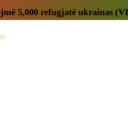
hojmë 5,000 refugjatë ukrainas (