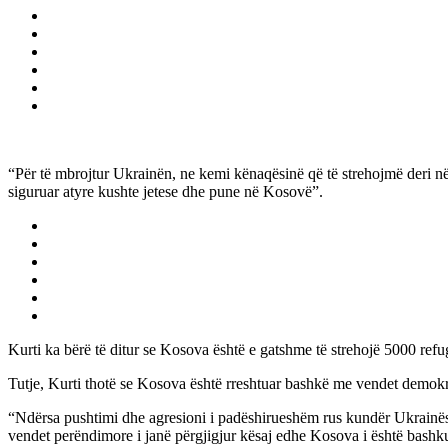
“Për të mbrojtur Ukrainën, ne kemi kënaqësinë që të strehojmë deri në
siguruar atyre kushte jetese dhe pune në Kosovë”.
Kurti ka bërë të ditur se Kosova është e gatshme të strehojë 5000 refu
Tutje, Kurti thotë se Kosova është rreshtuar bashkë me vendet demokr
“Ndërsa pushtimi dhe agresioni i padëshirueshëm rus kundër Ukrainës d
vendet perëndimore i janë përgjigjur kësaj edhe Kosova i është bashk