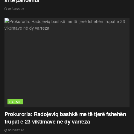
05/08/2026
LAJME
Prokuroria: Radojeviq bashkë me të tjerë fshehën
trupat e 23 viktimave në dy varreza
05/08/2026