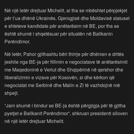
Në një letër drejtuar Michelit, ai tha se mbështet përpjekjet
për t’ua dhënë Ukrainës, Gjerogjisë dhe Moldavisë statuset
e shteteve kandidate për anëtarësim në BE, por tha se
është shumë i shqetësuar për situatën në Ballkanin
Perëndimor.
Në letër, Pahor gjithashtu bëri thirrje për dhënien e dritës
jeshile nga BE-ja për fillimin e negociatave të anëtarësimit
me Maqedoninë e Veriut dhe Shqipërinë në qershor dhe
liberalizimin e vizave për Kosovën, si dhe kërkon që
negociatat me Serbinë dhe Malin e Zi të vazhdojnë më
shpejt.
“Jam shumë i bindur se BE-ja është përgjigja për të gjitha
pyetjet e Ballkanit Perëndimor”, shkruan presidenti slloven
në një letër drejtuar Michelit.