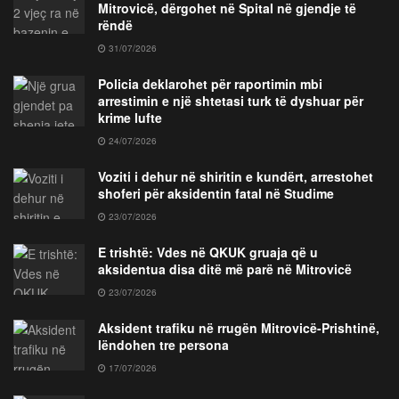
Mitrovicë, dërgohet në Spital në gjendje të
rëndë
31/07/2026
Policia deklarohet për raportimin mbi
arrestimin e një shtetasi turk të dyshuar për
krime lufte
24/07/2026
Voziti i dehur në shiritin e kundërt, arrestohet
shoferi për aksidentin fatal në Studime
23/07/2026
E trishtë: Vdes në QKUK gruaja që u
aksidentua disa ditë më parë në Mitrovicë
23/07/2026
Aksident trafiku në rrugën Mitrovicë-Prishtinë,
lëndohen tre persona
17/07/2026