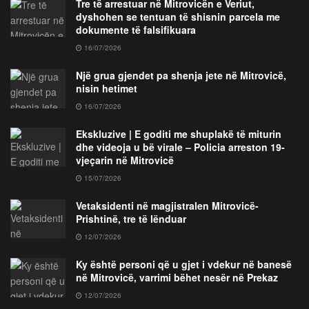
Tre të arrestuar në Mitrovicën e Veriut,
dyshohen se tentuan të shisnin parcela me
dokumente të falsifikuara
16/07/2026
Një grua gjendet pa shenja jete në Mitrovicë,
nisin hetimet
16/07/2026
Ekskluzive | E goditi me shuplakë të miturin
dhe videoja u bë virale – Policia arreston 19-
vjeçarin në Mitrovicë
15/07/2026
Vetaksidenti në magjistralen Mitrovicë-
Prishtinë, tre të lënduar
12/07/2026
Ky është personi që u gjet i vdekur në banesë
në Mitrovicë, varrimi bëhet nesër në Prekaz
12/07/2026