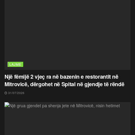
LAJME
Një fëmijë 2 vjeç ra në bazenin e restorantit në
Mitrovicë, dërgohet në Spital në gjendje të rëndë
31/07/2026