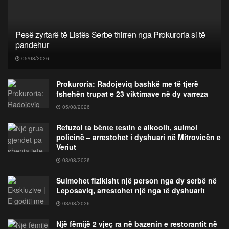
Pesë zyrtarë të Listës Serbe thirren nga Prokuroria si të
pandehur
05/08/2026
Prokuroria: Radojeviq bashkë me të tjerë
fshehën trupat e 23 viktimave në dy varreza
05/08/2026
Refuzoi ta bënte testin e alkoolit, sulmoi
policinë – arrestohet i dyshuari në Mitrovicën e
Veriut
03/08/2026
Sulmohet fizikisht një person nga dy serbë në
Leposaviq, arrestohet një nga të dyshuarit
03/08/2026
Një fëmijë 2 vjeç ra në bazenin e restorantit në