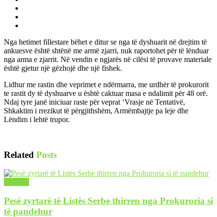
Nga hetimet fillestare bëhet e ditur se nga të dyshuarit në drejtim të
ankuesve është shtënë me armë zjarri, nuk raportohet për të lënduar
nga arma e zjarrit. Në vendin e ngjarës në cilësi të provave materiale
është gjetur një gëzhojë dhe një fishek.
Lidhur me rastin dhe veprimet e ndërmarra, me urdhër të prokurorit
te rastit dy të dyshuarve u është caktuar masa e ndalimit për 48 orë.
Ndaj tyre janë iniciuar raste për veprat ‘Vrasje në Tentativë,
Shkaktim i rrezikut të përgjithshëm, Armëmbajtje pa leje dhe
Lëndim i lehtë trupor.
Related
Posts
LAJME
Pesë zyrtarë të Listës Serbe thirren nga Prokuroria si
të pandehur