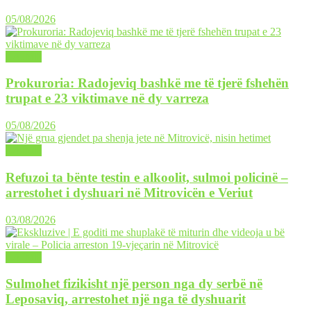
05/08/2026
LAJME
Prokuroria: Radojeviq bashkë me të tjerë fshehën
trupat e 23 viktimave në dy varreza
05/08/2026
LAJME
Refuzoi ta bënte testin e alkoolit, sulmoi policinë –
arrestohet i dyshuari në Mitrovicën e Veriut
03/08/2026
LAJME
Sulmohet fizikisht një person nga dy serbë në
Leposaviq, arrestohet një nga të dyshuarit