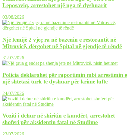
Leposaviq, arrestohet një nga të dyshuarit
03/08/2026
Një fëmijë 2 vjeç ra në bazenin e restorantit në
Mitrovicë, dërgohet në Spital në gjendje të rëndë
31/07/2026
Policia deklarohet për raportimin mbi arrestimin e
një shtetasi turk të dyshuar për krime lufte
24/07/2026
Voziti i dehur në shiritin e kundërt, arrestohet
shoferi për aksidentin fatal në Studime
23/07/2026