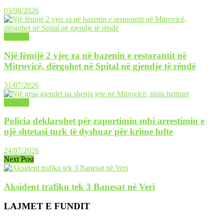
03/08/2026
LAJME
Një fëmijë 2 vjeç ra në bazenin e restorantit në
Mitrovicë, dërgohet në Spital në gjendje të rëndë
31/07/2026
LAJME
Policia deklarohet për raportimin mbi arrestimin e
një shtetasi turk të dyshuar për krime lufte
24/07/2026
Next Post
Aksident trafiku tek 3 Banesat në Veri
LAJMET E FUNDIT