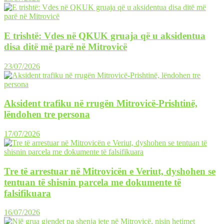
E trishtë: Vdes në QKUK gruaja që u aksidentua
disa ditë më parë në Mitrovicë
23/07/2026
Aksident trafiku në rrugën Mitrovicë-Prishtinë,
lëndohen tre persona
17/07/2026
Tre të arrestuar në Mitrovicën e Veriut, dyshohen se
tentuan të shisnin parcela me dokumente të
falsifikuara
16/07/2026