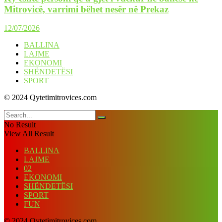
Mitrovicë, varrimi bëhet nesër në Prekaz
12/07/2026
BALLINA
LAJME
EKONOMI
SHËNDETËSI
SPORT
© 2024 Qytetimitrovices.com
No Result
View All Result
BALLINA
LAJME
02
EKONOMI
SHËNDETËSI
SPORT
FUN
© 2024 Qytetimitrovices.com