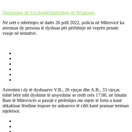
Shpërndaje në Facebook
Shpërndaje në Whatsapp
Në orët e mbrëmjes së datës 26 prill 2022, policia në Mitrovicë ka
arrestuar dy persona të dyshuar për përfshirje në veprën penale
vrasje në tentativë.
Arrestimi i dy të dyshuarve V.B., 26 vjeçar dhe A.B., 33 vjeçar,
është bërë mbi dyshime të arsyeshme se rreth orës 17:00, në fshatin
Bare të Mitrovicës si pasojë e përleshjes me mjete të forta u kanë
shkaktuar lëndime trupore tre ankuesve të cilët kanë pranuar tretman
mjekësor.