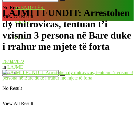
No Result
SHËNDETËSI
LAJMI I FUNDIT: Arrestohen
View All Result
dy mitrovicas, tentuan t’i
SPORT
vrisnin 3 persona në Bare duke
FUN
i rrahur me mjete të forta
26/04/2022
in
LAJME
No Result
View All Result