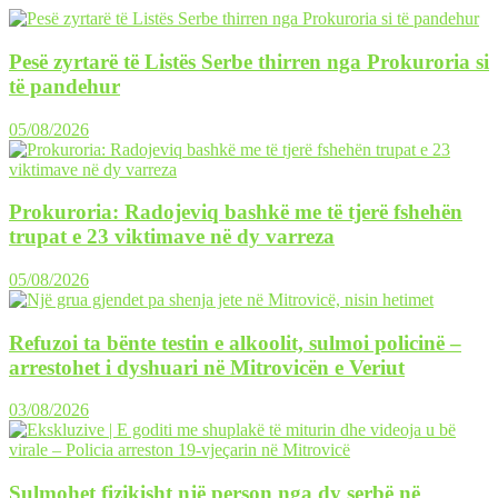
Pesë zyrtarë të Listës Serbe thirren nga Prokuroria si
të pandehur
05/08/2026
Prokuroria: Radojeviq bashkë me të tjerë fshehën
trupat e 23 viktimave në dy varreza
05/08/2026
Refuzoi ta bënte testin e alkoolit, sulmoi policinë –
arrestohet i dyshuari në Mitrovicën e Veriut
03/08/2026
Sulmohet fizikisht një person nga dy serbë në