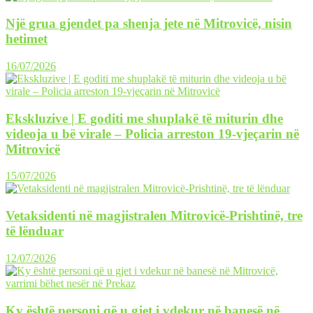
Një grua gjendet pa shenja jete në Mitrovicë, nisin
hetimet
16/07/2026
Ekskluzive | E goditi me shuplakë të miturin dhe
videoja u bë virale – Policia arreston 19-vjeçarin në
Mitrovicë
15/07/2026
Vetaksidenti në magjistralen Mitrovicë-Prishtinë, tre
të lënduar
12/07/2026
Ky është personi që u gjet i vdekur në banesë në