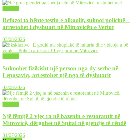
LAJME
Refuzoi ta bënte testin e alkoolit, sulmoi policinë –
arrestohet i dyshuari në Mitrovicën e Veriut
03/08/2026
LAJME
Sulmohet fizikisht një person nga dy serbë në
Leposaviq, arrestohet një nga të dyshuarit
03/08/2026
LAJME
Një fëmijë 2 vjeç ra në bazenin e restorantit në
Mitrovicë, dërgohet në Spital në gjendje të rëndë
31/07/2026