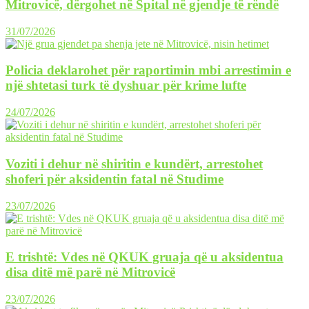
Mitrovicë, dërgohet në Spital në gjendje të rëndë
31/07/2026
Policia deklarohet për raportimin mbi arrestimin e
një shtetasi turk të dyshuar për krime lufte
24/07/2026
Voziti i dehur në shiritin e kundërt, arrestohet
shoferi për aksidentin fatal në Studime
23/07/2026
E trishtë: Vdes në QKUK gruaja që u aksidentua
disa ditë më parë në Mitrovicë
23/07/2026