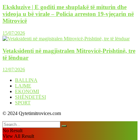
Ekskluzive | E goditi me shuplakë të miturin dhe
videoja u bë virale – Policia arreston 19-vjeçarin në
Mitrovicë
15/07/2026
Vetaksidenti në magjistralen Mitrovicë-Prishtinë, tre
të lënduar
12/07/2026
BALLINA
LAJME
EKONOMI
SHËNDETËSI
SPORT
© 2024 Qytetimitrovices.com
No Result
View All Result