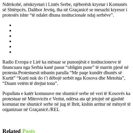
Ndërkohë, nënkryetari i Listës Serbe, njëherësh kryetar i Komunës
së Shtërpcës, Dalibor Jevtiq, tha në Graçanicë se mesazhi kryesor i
protestës ishte “të ndalet dhuna institucionale ndaj serbëve”.
Radio Evropa e Lirë ka mësuar se punonjësit e institucioneve të
financuara nga Serbia kanë pasur “obligim pune” të marrin pjesë në
protesta.Protestuesit mbanin parulla “Me paqe kundër dhunës së
Kurtit” “Kurti nuk do t’i dëbojë serbët nga Kosova dhe Metohia”,
“Duam vetëm të drejtat tona”.
Popullata e katër komunave me shumicë serbe në veri të Kosovës ka
protestuar në Mitrovicën e Veriut, ndërsa ata që jetojnë në gjashtë
komunat me shumicë serbe në jug të Ibrit, kishin arritur në mënyrë të
organizuar në Graçanicë./REL
Related
Posts