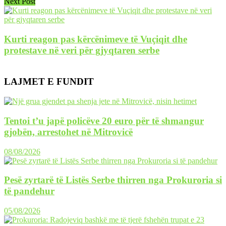
Next Post
Kurti reagon pas kërcënimeve të Vuçiqit dhe
protestave në veri për gjyqtaren serbe
LAJMET E FUNDIT
Tentoi t’u japë policëve 20 euro për të shmangur
gjobën, arrestohet në Mitrovicë
08/08/2026
Pesë zyrtarë të Listës Serbe thirren nga Prokuroria si
të pandehur
05/08/2026