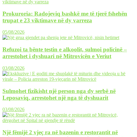
Prokuroria: Radojeviq bashkë me të tjerë fshehën
trupat e 23 viktimave në dy varreza
05/08/2026
Refuzoi ta bënte testin e alkoolit, sulmoi policinë –
arrestohet i dyshuari në Mitrovicën e Veriut
03/08/2026
Sulmohet fizikisht një person nga dy serbë në
Leposaviq, arrestohet një nga të dyshuarit
03/08/2026
Një fëmijë 2 vjeç ra në bazenin e restorantit në