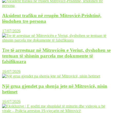
Aksident trafiku në rrugën Mitrovicë-Prishtinë,
lëndohen tre persona
17/07/2026
Tre të arrestuar në Mitrovicën e Veriut, dyshohen se
tentuan të shisnin parcela me dokumente të
falsifikuara
16/07/2026
Një grua gjendet pa shenja jete në Mitrovicë, nisin
hetimet
16/07/2026