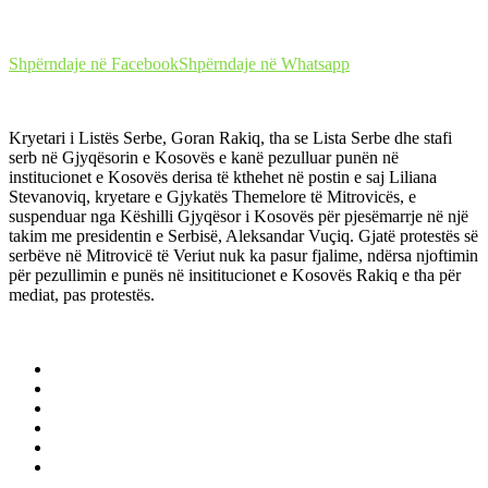
Shpërndaje në Facebook
Shpërndaje në Whatsapp
Kryetari i Listës Serbe, Goran Rakiq, tha se Lista Serbe dhe stafi
serb në Gjyqësorin e Kosovës e kanë pezulluar punën në
institucionet e Kosovës derisa të kthehet në postin e saj Liliana
Stevanoviq, kryetare e Gjykatës Themelore të Mitrovicës, e
suspenduar nga Këshilli Gjyqësor i Kosovës për pjesëmarrje në një
takim me presidentin e Serbisë, Aleksandar Vuçiq. Gjatë protestës së
serbëve në Mitrovicë të Veriut nuk ka pasur fjalime, ndërsa njoftimin
për pezullimin e punës në insititucionet e Kosovës Rakiq e tha për
mediat, pas protestës.