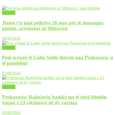
LAJME
Tentoi t’u japë policëve 20 euro për të shmangur
gjobën, arrestohet në Mitrovicë
08/08/2026
LAJME
Pesë zyrtarë të Listës Serbe thirren nga Prokuroria si
të pandehur
05/08/2026
LAJME
Prokuroria: Radojeviq bashkë me të tjerë fshehën
trupat e 23 viktimave në dy varreza
05/08/2026