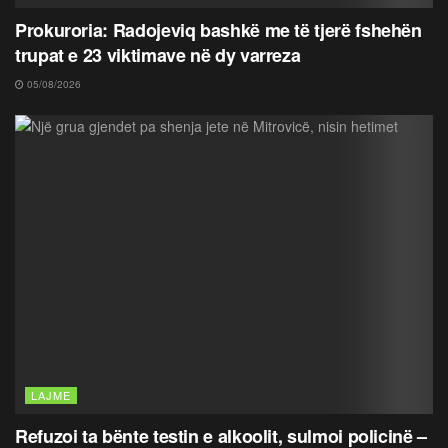
Prokuroria: Radojeviq bashkë me të tjerë fshehën
trupat e 23 viktimave në dy varreza
05/08/2026
LAJME
Refuzoi ta bënte testin e alkoolit, sulmoi policinë –