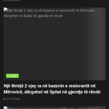
LAJME
Një fëmijë 2 vjeç ra në bazenin e restorantit në
Mitrovicë, dërgohet në Spital në gjendje të rëndë
31/07/2026