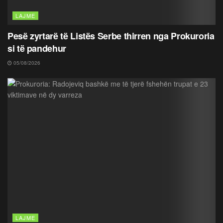
LAJME
Pesë zyrtarë të Listës Serbe thirren nga Prokuroria
si të pandehur
05/08/2026
LAJME