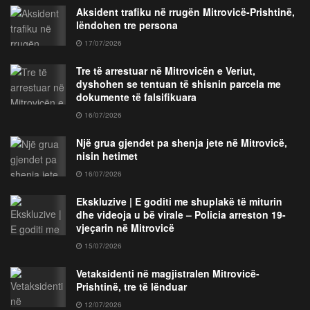
Aksident trafiku në rrugën Mitrovicë-Prishtinë,
lëndohen tre persona
17/07/2026
Tre të arrestuar në Mitrovicën e Veriut,
dyshohen se tentuan të shisnin parcela me
dokumente të falsifikuara
16/07/2026
Një grua gjendet pa shenja jete në Mitrovicë,
nisin hetimet
16/07/2026
Ekskluzive | E goditi me shuplakë të miturin
dhe videoja u bë virale – Policia arreston 19-
vjeçarin në Mitrovicë
15/07/2026
Vetaksidenti në magjistralen Mitrovicë-
Prishtinë, tre të lënduar
12/07/2026