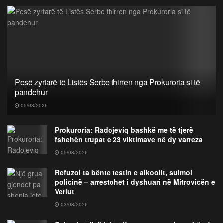
Pesë zyrtarë të Listës Serbe thirren nga Prokuroria si të
pandehur
05/08/2026
Prokuroria: Radojeviq bashkë me të tjerë
fshehën trupat e 23 viktimave në dy varreza
05/08/2026
Refuzoi ta bënte testin e alkoolit, sulmoi
policinë – arrestohet i dyshuari në Mitrovicën e
Veriut
03/08/2026