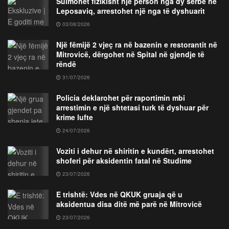
Sulmohet fizikisht një person nga dy serbë në
Leposaviq, arrestohet një nga të dyshuarit
03/08/2026
Një fëmijë 2 vjeç ra në bazenin e restorantit në
Mitrovicë, dërgohet në Spital në gjendje të
rëndë
31/07/2026
Policia deklarohet për raportimin mbi
arrestimin e një shtetasi turk të dyshuar për
krime lufte
24/07/2026
Voziti i dehur në shiritin e kundërt, arrestohet
shoferi për aksidentin fatal në Studime
23/07/2026
E trishtë: Vdes në QKUK gruaja që u
aksidentua disa ditë më parë në Mitrovicë
23/07/2026