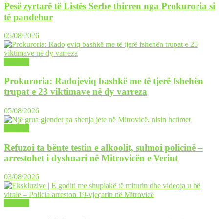
Pesë zyrtarë të Listës Serbe thirren nga Prokuroria si
të pandehur
05/08/2026
LAJME
Prokuroria: Radojeviq bashkë me të tjerë fshehën
trupat e 23 viktimave në dy varreza
05/08/2026
LAJME
Refuzoi ta bënte testin e alkoolit, sulmoi policinë –
arrestohet i dyshuari në Mitrovicën e Veriut
03/08/2026
LAJME