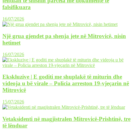
tentuan të shisnin parcela me dokumente të
falsifikuara
16/07/2026
Një grua gjendet pa shenja jete në Mitrovicë, nisin
hetimet
16/07/2026
Ekskluzive | E goditi me shuplakë të miturin dhe
videoja u bë virale – Policia arreston 19-vjeçarin në
Mitrovicë
15/07/2026
Vetaksidenti në magjistralen Mitrovicë-Prishtinë, tre
të lënduar