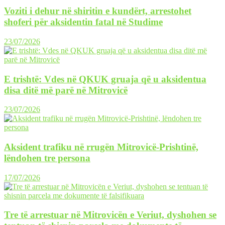
Voziti i dehur në shiritin e kundërt, arrestohet
shoferi për aksidentin fatal në Studime
23/07/2026
E trishtë: Vdes në QKUK gruaja që u aksidentua
disa ditë më parë në Mitrovicë
23/07/2026
Aksident trafiku në rrugën Mitrovicë-Prishtinë,
lëndohen tre persona
17/07/2026
Tre të arrestuar në Mitrovicën e Veriut, dyshohen se