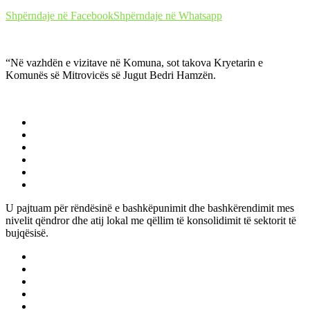
Shpërndaje në Facebook
Shpërndaje në Whatsapp
“Në vazhdën e vizitave në Komuna, sot takova Kryetarin e
Komunës së Mitrovicës së Jugut Bedri Hamzën.
U pajtuam për rëndësinë e bashkëpunimit dhe bashkërendimit mes
nivelit qëndror dhe atij lokal me qëllim të konsolidimit të sektorit të
bujqësisë.