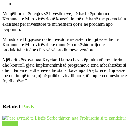
Me qëllim të tërheqjes së investimeve, në bashkëpunim me
Komunën e Mitrovicës do të konsolidojmë një hartë me potencialin
ekzistues për investitorë të mundshëm qoftë në prodhim apo
përpunim.
Ministria e Bujqësisë do të investojë në sistem të ujitjes edhe në
Komunën e Mitrovicës duke mundësuar kështu rritjen e
produktivitetit dhe cilësisë së prodhimeve vendore.
Njëherit kërkova nga Kryetari Hamza bashkëpunim në monitorim
dhe kontroll gjatë implementimit të programeve tona mbështetëse si
dhe ndarjen e të dhënave dhe statistikave nga Drejtoria e Bujqësisë
me qëllim që të krijojmë politika zhvillimore, të implementueshme e
frytdhënëse.”
Related
Posts
LAJME