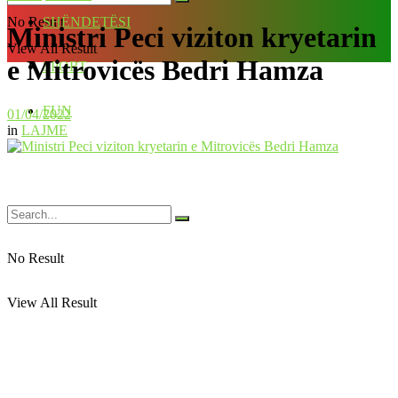
No Result
SHËNDETËSI
Ministri Peci viziton kryetarin
View All Result
e Mitrovicës Bedri Hamza
SPORT
FUN
01/04/2022
in
LAJME
No Result
View All Result