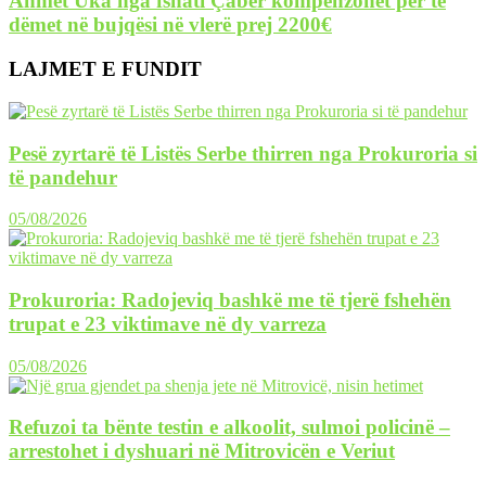
Ahmet Uka nga fshati Çabër kompenzohet për të
dëmet në bujqësi në vlerë prej 2200€
LAJMET E FUNDIT
Pesë zyrtarë të Listës Serbe thirren nga Prokuroria si
të pandehur
05/08/2026
Prokuroria: Radojeviq bashkë me të tjerë fshehën
trupat e 23 viktimave në dy varreza
05/08/2026
Refuzoi ta bënte testin e alkoolit, sulmoi policinë –
arrestohet i dyshuari në Mitrovicën e Veriut