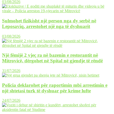
03/08/2026
Sulmohet fizikisht një person nga dy serbë në
Leposaviq, arrestohet një nga të dyshuarit
03/08/2026
Një fëmijë 2 vjeç ra në bazenin e restorantit në
Mitrovicë, dërgohet në Spital në gjendje të rëndë
31/07/2026
Policia deklarohet për raportimin mbi arrestimin e
një shtetasi turk të dyshuar për krime lufte
24/07/2026