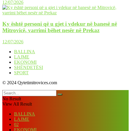
12/07/2026
Ky është personi që u gjet i vdekur në banesë në
Mitrovicë, varrimi bëhet nesër në Prekaz
12/07/2026
BALLINA
LAJME
EKONOMI
SHËNDETËSI
SPORT
© 2024 Qytetimitrovices.com
No Result
View All Result
BALLINA
LAJME
02
EKONOMI