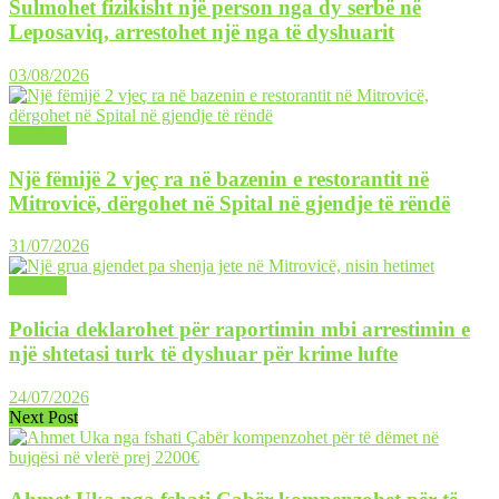
Sulmohet fizikisht një person nga dy serbë në
Leposaviq, arrestohet një nga të dyshuarit
03/08/2026
LAJME
Një fëmijë 2 vjeç ra në bazenin e restorantit në
Mitrovicë, dërgohet në Spital në gjendje të rëndë
31/07/2026
LAJME
Policia deklarohet për raportimin mbi arrestimin e
një shtetasi turk të dyshuar për krime lufte
24/07/2026
Next Post