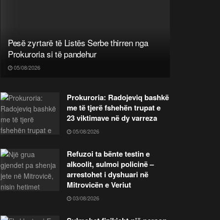
Pesë zyrtarë të Listës Serbe thirren nga
Prokuroria si të pandehur
05/08/2026
Prokuroria: Radojeviq bashkë
me të tjerë fshehën trupat e
23 viktimave në dy varreza
05/08/2026
Refuzoi ta bënte testin e
alkoolit, sulmoi policinë –
arrestohet i dyshuari në
Mitrovicën e Veriut
03/08/2026