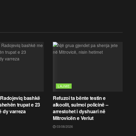
LAJME
 Radojeviq bashkë
Refuzoi ta bënte testin e
fshehën trupat e 23
alkoolit, sulmoi policinë –
ë dy varreza
arrestohet i dyshuari në
Mitrovicën e Veriut
03/08/2026