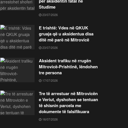
për aksidentin fatal në
Studime
23/07/2026
E trishtë: Vdes në QKUK
gruaja që u aksidentua disa
ditë më parë në Mitrovicë
23/07/2026
Aksident trafiku në rrugën
Mitrovicë-Prishtinë, lëndohen
tre persona
17/07/2026
Tre të arrestuar në Mitrovicën
e Veriut, dyshohen se tentuan
të shisnin parcela me
dokumente të falsifikuara
16/07/2026