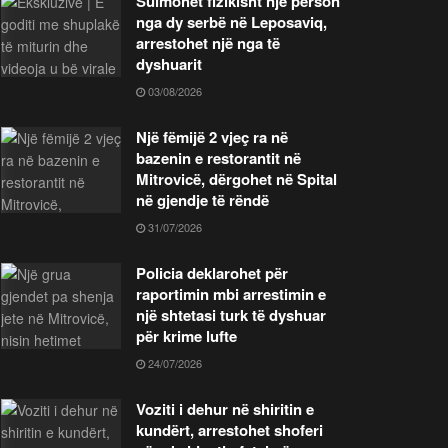
Sulmohet fizikisht një person
nga dy serbë në Leposaviq,
arrestohet një nga të
dyshuarit
03/08/2026
Një fëmijë 2 vjeç ra në
bazenin e restorantit në
Mitrovicë, dërgohet në Spital
në gjendje të rëndë
31/07/2026
Policia deklarohet për
raportimin mbi arrestimin e
një shtetasi turk të dyshuar
për krime lufte
24/07/2026
Voziti i dehur në shiritin e
kundërt, arrestohet shoferi