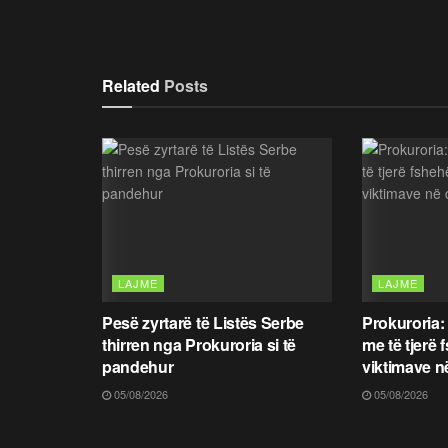
Related
Posts
LAJME
LAJME
Pesë zyrtarë të Listës Serbe
Prokuroria:
thirren nga Prokuroria si të
me të tjerë 
pandehur
viktimave n
05/08/2026
05/08/2026