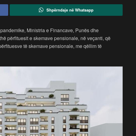
Shpërndaje në Whatsapp
s pandemike, Ministria e Financave, Punës dhe
ithë përfituesit e skemave pensionale, në veçanti, që
ë përfituesve të skemave pensionale, me qëllim të