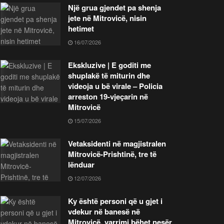
Një grua gjendet pa shenja
jete në Mitrovicë, nisin
hetimet
16/07/2026
Ekskluzive | E goditi me
shuplakë të miturin dhe
videoja u bë virale – Policia
arreston 19-vjeçarin në
Mitrovicë
15/07/2026
Vetaksidenti në magjistralen
Mitrovicë-Prishtinë, tre të
lënduar
12/07/2026
Ky është personi që u gjet i
vdekur në banesë në
Mitrovicë, varrimi bëhet nesër