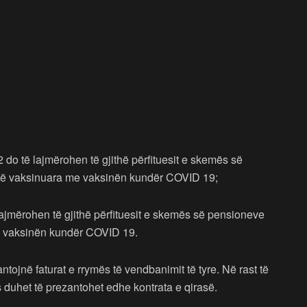
 do të lajmërohen të gjithë përfituesit e skemës së
 të vaksinuara me vaksinën kundër COVID 19;
lajmërohen të gjithë përfituesit e skemës së pensioneve
me vaksinën kundër COVID 19.
ntojnë faturat e rrymës të vendbanimit të tyre. Në rast të
 duhet të prezantohet edhe kontrata e qirasë.