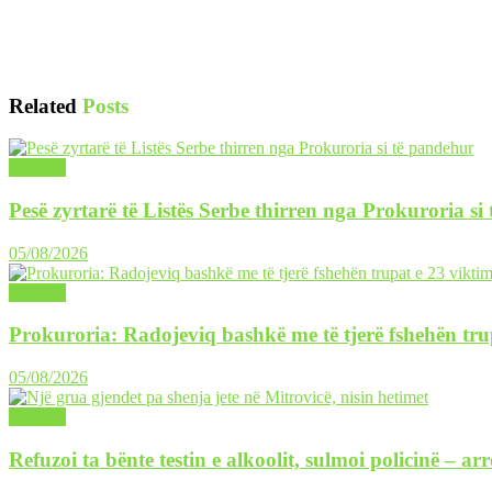
Related
Posts
LAJME
Pesë zyrtarë të Listës Serbe thirren nga Prokuroria si
05/08/2026
LAJME
Prokuroria: Radojeviq bashkë me të tjerë fshehën tru
05/08/2026
LAJME
Refuzoi ta bënte testin e alkoolit, sulmoi policinë – ar