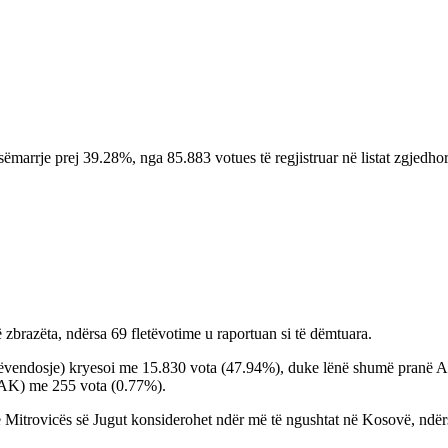
pjesëmarrje prej 39.28%, nga 85.883 votues të regjistruar në listat zgjed
 zbrazëta, ndërsa 69 fletëvotime u raportuan si të dëmtuara.
Vetëvendosje) kryesoi me 15.830 vota (47.94%), duke lënë shumë pranë 
AK) me 255 vota (0.77%).
 Mitrovicës së Jugut konsiderohet ndër më të ngushtat në Kosovë, ndërs