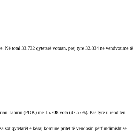
hore. Në total 33.732 qytetarë votuan, prej tyre 32.834 në vendvotime të
Arian Tahirin (PDK) me 15.708 vota (47.57%). Pas tyre u renditën
a sot qytetarët e kësaj komune pritet të vendosin përfundimisht se