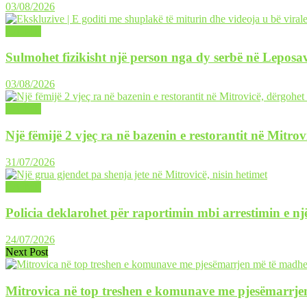
03/08/2026
LAJME
Sulmohet fizikisht një person nga dy serbë në Leposav
03/08/2026
LAJME
Një fëmijë 2 vjeç ra në bazenin e restorantit në Mitrov
31/07/2026
LAJME
Policia deklarohet për raportimin mbi arrestimin e një
24/07/2026
Next Post
Mitrovica në top treshen e komunave me pjesëmarrjen