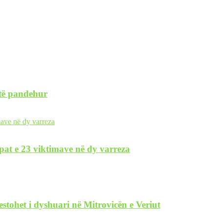
 të pandehur
pat e 23 viktimave në dy varreza
restohet i dyshuari në Mitrovicën e Veriut