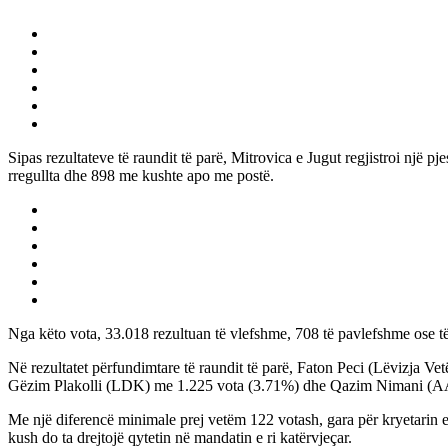
Sipas rezultateve të raundit të parë, Mitrovica e Jugut regjistroi një 
rregullta dhe 898 me kushte apo me postë.
Nga këto vota, 33.018 rezultuan të vlefshme, 708 të pavlefshme ose të
Në rezultatet përfundimtare të raundit të parë, Faton Peci (Lëvizja 
Gëzim Plakolli (LDK) me 1.225 vota (3.71%) dhe Qazim Nimani (A
Me një diferencë minimale prej vetëm 122 votash, gara për kryetarin e
kush do ta drejtojë qytetin në mandatin e ri katërvjeçar.