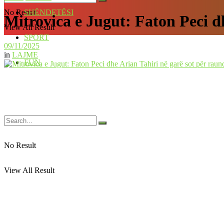
No Result
SHËNDETËSI
Mitrovica e Jugut: Faton Peci dh
View All Result
SPORT
09/11/2025
in
LAJME
FUN
No Result
View All Result