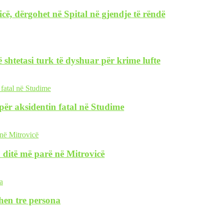
icë, dërgohet në Spital në gjendje të rëndë
 shtetasi turk të dyshuar për krime lufte
i për aksidentin fatal në Studime
 ditë më parë në Mitrovicë
hen tre persona