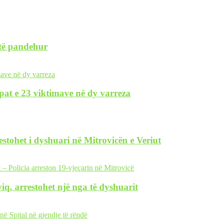
 të pandehur
pat e 23 viktimave në dy varreza
restohet i dyshuari në Mitrovicën e Veriut
iq, arrestohet një nga të dyshuarit