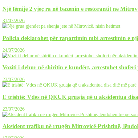
Një fëmijë 2 vjeç ra në bazenin e restorantit në Mitrov
31/07/2026
Policia deklarohet për raportimin mbi arrestimin e një
24/07/2026
Voziti i dehur në shiritin e kundërt, arrestohet shofer
23/07/2026
E trishtë: Vdes në QKUK gruaja që u aksidentua disa
23/07/2026
Aksident trafiku në rrugën Mitrovicë-Prishtinë, lëndo