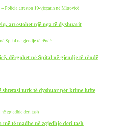
iq, arrestohet një nga të dyshuarit
icë, dërgohet në Spital në gjendje të rëndë
 shtetasi turk të dyshuar për krime lufte
 më të madhe në zgjedhje deri tash