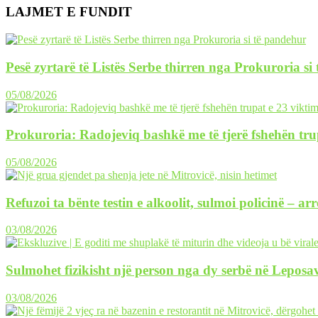
LAJMET E FUNDIT
Pesë zyrtarë të Listës Serbe thirren nga Prokuroria si
05/08/2026
Prokuroria: Radojeviq bashkë me të tjerë fshehën tru
05/08/2026
Refuzoi ta bënte testin e alkoolit, sulmoi policinë – ar
03/08/2026
Sulmohet fizikisht një person nga dy serbë në Leposav
03/08/2026