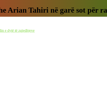
e Arian Tahiri në garë sot për r