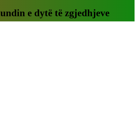
aundin e dytë të zgjedhjeve